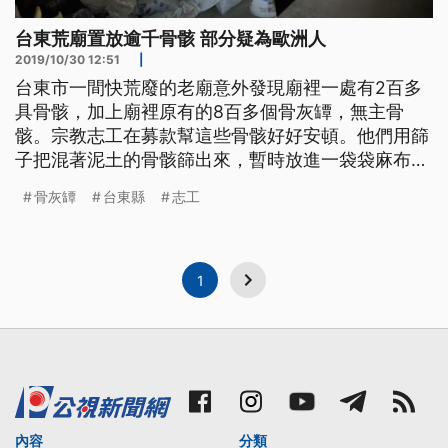
台東荒廟置放逾千骨骸 部分疑為歐洲人
2019/10/30 12:51
|
台東市一間快荒廢的老廟意外發現廟裡一處有2百多
具骨骸，加上廟裡原有的8百多個骨灰罈，無主骨
骸。宗教志工在募款幫這些骨骸好好安頓。他們用篩
子把混著泥土的骨骸篩出來，暫時放進一袋袋麻布袋
裡，到30號為止有超過2百袋的骨骸。 志工說，這骨
骨灰罈
台東縣
志工
骸是他們在今年8月意外發現台東市外環道附近的老
廟「威靈廟」破舊，想幫忙整修，意外在廟裡一間2
坪左右的小房間，發現地面上堆了1公尺高的骨骸，
經過清理，又再發現地底還有，
1
內容
分類