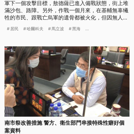
軍下一個攻擊目標，敖德薩已進入備戰狀態，街上堆
滿沙包、路障。另外，作戰一個月來，在基輔無辜犧
牲的市民、跟戰亡烏軍的遺骨都被火化，但因無人認
領，骨灰罈已經堆滿保管架。
居民
哈爾科夫
馬立波
黑海
...
南市祭改善措施 警方、衛生部門串接特殊性癖好個
案資料