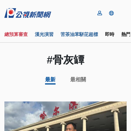
總預算審查
漢光演習
苦茶油苯駢芘超標
即時
熱門
#骨灰罈
最新
最相關