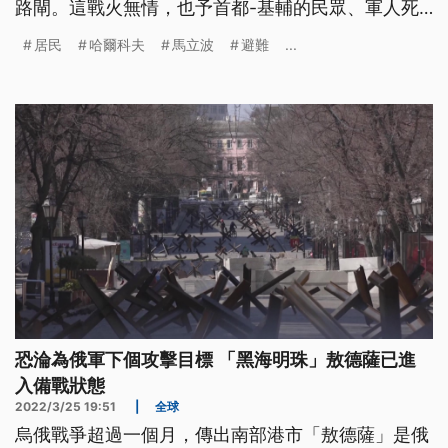
路閘。這戰火無情，也予首都-基輔的民眾、軍人死
傷無數，煞因為死體火化了後無人來認，金斗甕仔已
居民
哈爾科夫
馬立波
避難
...
經囥甲規个架仔攏是。
恐淪為俄軍下個攻擊目標 「黑海明珠」敖德薩已進
入備戰狀態
2022/3/25 19:51
|
全球
烏俄戰爭超過一個月，傳出南部港市「敖德薩」是俄