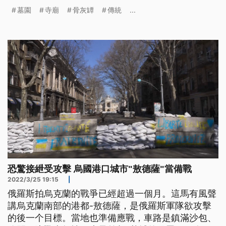
墓園
寺廟
骨灰罈
傳統
...
恐驚接紲受攻擊 烏國港口城市"敖德薩"當備戰
2022/3/25 19:15
|
俄羅斯拍烏克蘭的戰爭已經超過一個月。這馬有風聲
講烏克蘭南部的港都-敖德薩，是俄羅斯軍隊欲攻擊
的後一个目標。當地也準備應戰，車路是鎮滿沙包、