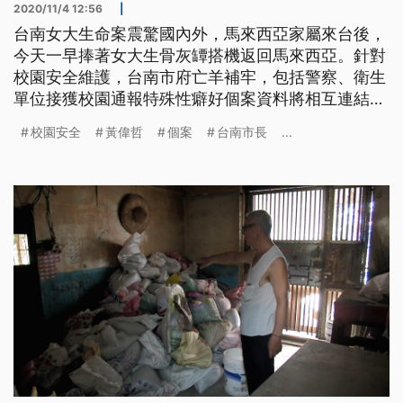
2020/11/4 12:56
|
台南女大生命案震驚國內外，馬來西亞家屬來台後，
今天一早捧著女大生骨灰罈搭機返回馬來西亞。針對
校園安全維護，台南市府亡羊補牢，包括警察、衛生
單位接獲校園通報特殊性癖好個案資料將相互連結，
掌握潛在的危險性。 手捧著愛女的骨灰罈、表情凝
校園安全
黃偉哲
個案
台南市長
...
重，馬來西亞女大生的雙親來台處理女兒後事，經過
4天3夜的停留，4日一早搭機返國，也永別這個傷心
地。事發後校園安全檢討聲浪不斷，台南市長黃偉哲
3日公開道歉，並表示將負起完全