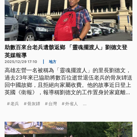
助數百來台老兵遺骸返鄉 「靈魂擺渡人」劉德文登
英媒報導
2025/12/29 17:10
|
地方
高雄左營一名被稱為「靈魂擺渡人」的里長劉德文，
過去23年來已協助將數百位逝世退伍老兵的骨灰罈送
回中國故鄉，且拒絕向家屬收費。他的故事近日登上
英國《衛報》，報導稱劉德文的工作置身於家庭離散
帶來的悲痛、兩岸關係的複雜糾結，以及可能被中國
老兵
骨灰罈
台灣
外省人
...
以統一為名利用的風險之間。