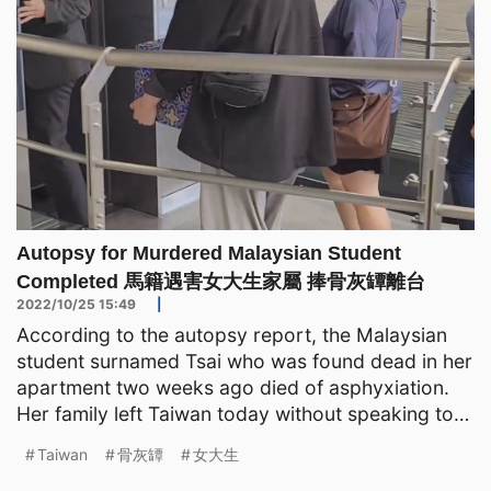
Autopsy for Murdered Malaysian Student
Completed 馬籍遇害女大生家屬 捧骨灰罈離台
2022/10/25 15:49
|
According to the autopsy report, the Malaysian
student surnamed Tsai who was found dead in her
apartment two weeks ago died of asphyxiation.
Her family left Taiwan today without speaking to
the media.
Taiwan
骨灰罈
女大生