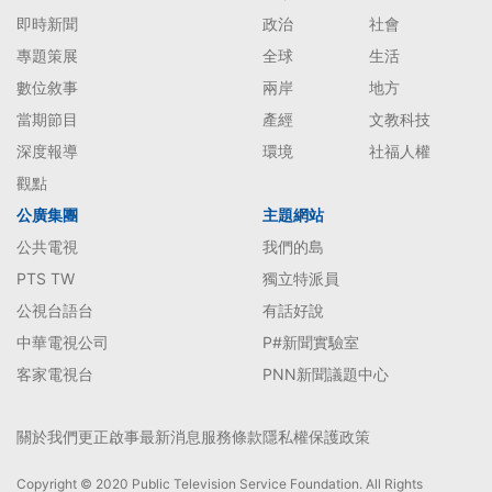
即時新聞
政治
社會
專題策展
全球
生活
數位敘事
兩岸
地方
當期節目
產經
文教科技
深度報導
環境
社福人權
觀點
公廣集團
主題網站
公共電視
我們的島
PTS TW
獨立特派員
公視台語台
有話好說
中華電視公司
P#新聞實驗室
客家電視台
PNN新聞議題中心
關於我們
更正啟事
最新消息
服務條款
隱私權保護政策
Copyright © 2020 Public Television Service Foundation. All Rights