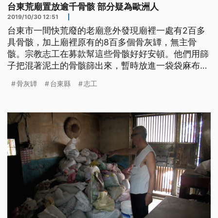
台東荒廟置放逾千骨骸 部分疑為歐洲人
2019/10/30 12:51
|
台東市一間快荒廢的老廟意外發現廟裡一處有2百多
具骨骸，加上廟裡原有的8百多個骨灰罈，無主骨
骸。宗教志工在募款幫這些骨骸好好安頓。他們用篩
子把混著泥土的骨骸篩出來，暫時放進一袋袋麻布袋
裡，到30號為止有超過2百袋的骨骸。 志工說，這骨
骨灰罈
台東縣
志工
骸是他們在今年8月意外發現台東市外環道附近的老
廟「威靈廟」破舊，想幫忙整修，意外在廟裡一間2
坪左右的小房間，發現地面上堆了1公尺高的骨骸，
經過清理，又再發現地底還有，