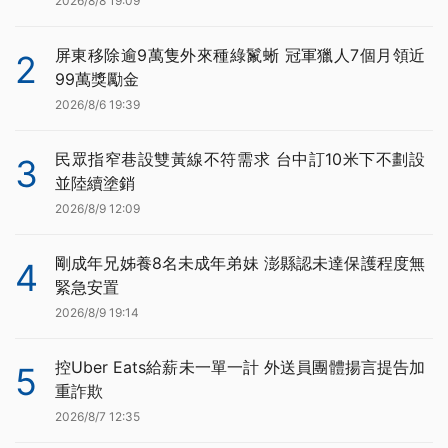
2026/8/8 19:09
屏東移除逾9萬隻外來種綠鬣蜥 冠軍獵人7個月領近
2
99萬獎勵金
2026/8/6 19:39
民眾指窄巷設雙黃線不符需求 台中訂10米下不劃設
3
並陸續塗銷
2026/8/9 12:09
剛成年兄姊養8名未成年弟妹 澎縣認未達保護程度無
4
緊急安置
2026/8/9 19:14
控Uber Eats給薪未一單一計 外送員團體揚言提告加
5
重詐欺
2026/8/7 12:35