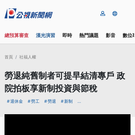
總預算審查
漢光演習
即時
熱門議題
影音
數位
首頁
社福人權
勞退純舊制者可提早結清專戶 政
院拍板享新制投資與節稅
退休金
勞工
勞退
新制
...