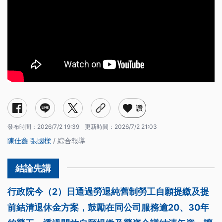
讚
發布時間：
2026/7/2 19:39
更新時間：
2026/7/2 21:03
陳佳鑫
張國樑
/ 綜合報導
行政院今（2）日通過勞退純舊制勞工自願提繳及提
前結清退休金方案，鼓勵在同公司服務逾20、30年