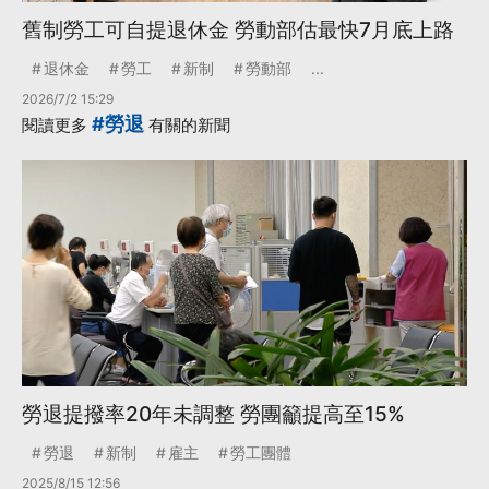
舊制勞工可自提退休金 勞動部估最快7月底上路
退休金
勞工
新制
勞動部
...
2026/7/2 15:29
#勞退
閱讀更多
有關的新聞
勞退提撥率20年未調整 勞團籲提高至15%
勞退
新制
雇主
勞工團體
2025/8/15 12:56