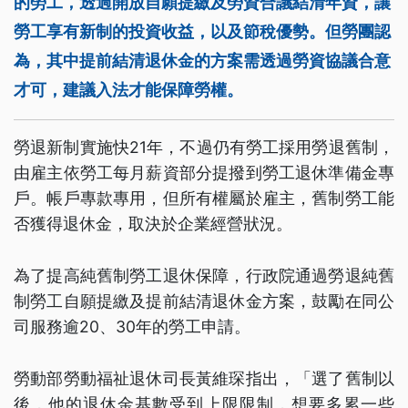
的勞工，透過開放自願提繳及勞資合議結清年資，讓
勞工享有新制的投資收益，以及節稅優勢。但勞團認
為，其中提前結清退休金的方案需透過勞資協議合意
才可，建議入法才能保障勞權。
勞退新制實施快21年，不過仍有勞工採用勞退舊制，
由雇主依勞工每月薪資部分提撥到勞工退休準備金專
戶。帳戶專款專用，但所有權屬於雇主，舊制勞工能
否獲得退休金，取決於企業經營狀況。
為了提高純舊制勞工退休保障，行政院通過勞退純舊
制勞工自願提繳及提前結清退休金方案，鼓勵在同公
司服務逾20、30年的勞工申請。
勞動部勞動福祉退休司長黃維琛指出，「選了舊制以
後，他的退休金基數受到上限限制，想要多累一些