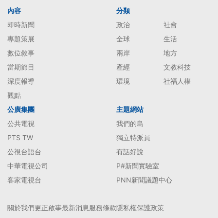
內容
分類
即時新聞
政治
社會
專題策展
全球
生活
數位敘事
兩岸
地方
當期節目
產經
文教科技
深度報導
環境
社福人權
觀點
公廣集團
主題網站
公共電視
我們的島
PTS TW
獨立特派員
公視台語台
有話好說
中華電視公司
P#新聞實驗室
客家電視台
PNN新聞議題中心
關於我們
更正啟事
最新消息
服務條款
隱私權保護政策