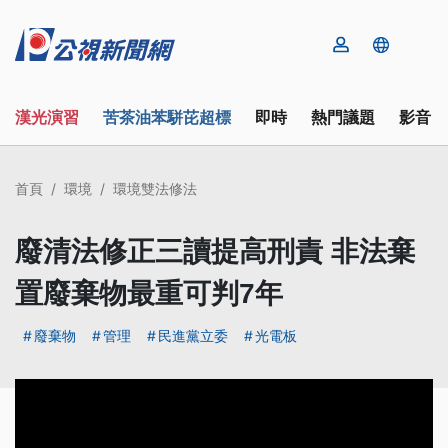
漢光演習
苦茶油苯駢芘超標
即時
熱門議題
影音
首頁
環境
環境雙法修法
廢清法修正三讀提高刑責 非法棄
置廢棄物最重可判7年
廢棄物
管理
民進黨立委
光電板