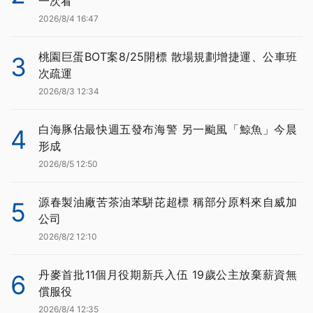
一次看
2026/8/4 16:47
桃園巨蛋BOT案8/25開標 散場規劃增捷運、公車班
3
次疏運
2026/8/3 12:34
白海豚估最快週五發布海警 另一颱風「鯨魚」今晨
4
形成
2026/8/5 12:50
源春製油廠苦茶油苯駢芘超標 稱部分原料來自威加
5
公司
2026/8/2 12:10
丹麥首批11個月役期新兵入伍 19歲公主放棄薪資無
6
償服役
2026/8/4 12:35