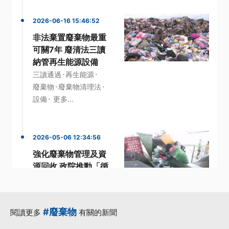
2026-06-16 15:46:52
非法棄置廢棄物最重
可關7年 廢清法三讀
納管再生能源設備
·
·
三讀通過
再生能源
·
·
廢棄物
廢棄物清理法
·
設備
更多...
2026-05-06 12:34:56
強化廢棄物管理及資
源回收 政院推動「循
環雙法」修訂
·
·
修正草案
民進黨立委
·
·
·
管理
資源
資源回收
#廢棄物
閱讀更多
有關的新聞
更多...