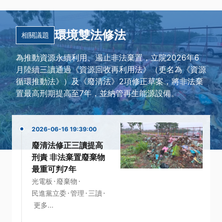
環境雙法修法
相關議題
為推動資源永續利用、遏止非法棄置，立院2026年6
月陸續三讀通過《資源回收再利用法》（更名為《資源
循環推動法》）及《廢清法》2項修正草案，將非法棄
置最高刑期提高至7年，並納管再生能源設備。
2026-06-16 19:39:00
廢清法修正三讀提高
刑責 非法棄置廢棄物
最重可判7年
·
·
光電板
廢棄物
·
·
·
民進黨立委
管理
三讀
更多...