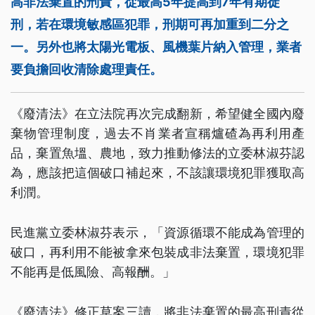
高非法棄置的刑責，從最高5年提高到7年有期徒
刑，若在環境敏感區犯罪，刑期可再加重到二分之
一。另外也將太陽光電板、風機葉片納入管理，業者
要負擔回收清除處理責任。
《廢清法》在立法院再次完成翻新，希望健全國內廢
棄物管理制度，過去不肖業者宣稱爐碴為再利用產
品，棄置魚塭、農地，致力推動修法的立委林淑芬認
為，應該把這個破口補起來，不該讓環境犯罪獲取高
利潤。
民進黨立委林淑芬表示，「資源循環不能成為管理的
破口，再利用不能被拿來包裝成非法棄置，環境犯罪
不能再是低風險、高報酬。」
《廢清法》修正草案三讀，將非法棄置的最高刑責從