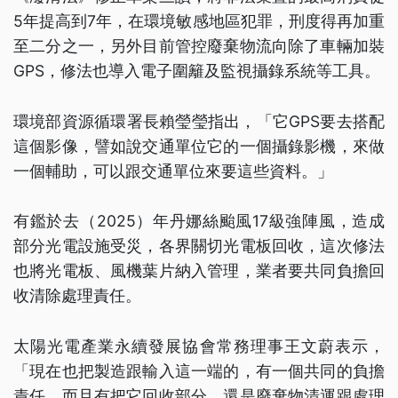
5年提高到7年，在環境敏感地區犯罪，刑度得再加重
至二分之一，另外目前管控廢棄物流向除了車輛加裝
GPS，修法也導入電子圍籬及監視攝錄系統等工具。
環境部資源循環署長賴瑩瑩指出，「它GPS要去搭配
這個影像，譬如說交通單位它的一個攝錄影機，來做
一個輔助，可以跟交通單位來要這些資料。」
有鑑於去（2025）年丹娜絲颱風17級強陣風，造成
部分光電設施受災，各界關切光電板回收，這次修法
也將光電板、風機葉片納入管理，業者要共同負擔回
收清除處理責任。
太陽光電產業永續發展協會常務理事王文蔚表示，
「現在也把製造跟輸入這一端的，有一個共同的負擔
責任，而且有把它回收部分，還是廢棄物清運跟處理