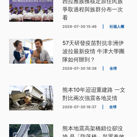
西拉雅族獲核定原住民族
爭取過程與族群分布一次
看
2026-07-30 15:46
|
社福人權
57天研發疫苗對抗非洲伊
波拉最新疫情 牛津大學團
隊如何辦到？
2026-07-30 18:38
|
全球
熊本10年迢迢重建路 一文
對比兩次強震各地災情
2026-07-30 16:37
|
全球
熊本地震高架橋錯位卻沒
垮 是「防落橋」裝置奏效