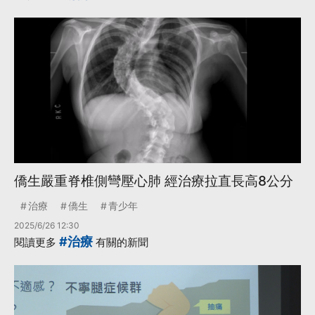
僑生嚴重脊椎側彎壓心肺 經治療拉直長高8公分
治療
僑生
青少年
2025/6/26 12:30
#治療
閱讀更多
有關的新聞