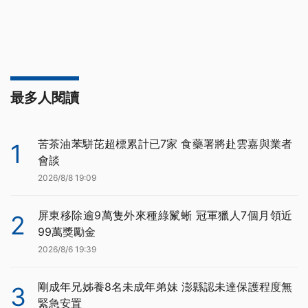
最多人閱讀
苦茶油苯駢芘超標累計已7家 食藥署將赴雲嘉與業者
1
會談
2026/8/8 19:09
屏東移除逾9萬隻外來種綠鬣蜥 冠軍獵人7個月領近
2
99萬獎勵金
2026/8/6 19:39
剛成年兄姊養8名未成年弟妹 澎縣認未達保護程度無
3
緊急安置