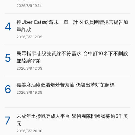
2026/8/9 19:14
控Uber Eats給薪未一單一計 外送員團體揚言提告加
4
重詐欺
2026/8/7 12:35
民眾指窄巷設雙黃線不符需求 台中訂10米下不劃設
5
並陸續塗銷
2026/8/9 12:09
嘉義麻油廠低溫焙炒苦茶油 仍驗出苯駢芘超標
6
2026/8/6 19:39
未成年土撥鼠登成人平台 學術團隊開帳號募逾5千美
7
元
2026/8/7 20:10