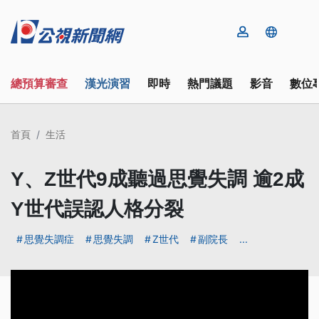
總預算審查
漢光演習
即時
熱門議題
影音
數位
首頁
生活
Y、Z世代9成聽過思覺失調 逾2成
Y世代誤認人格分裂
思覺失調症
思覺失調
Z世代
副院長
...