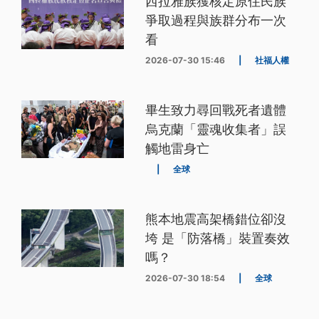
西拉雅族獲核定原住民族
爭取過程與族群分布一次
看
2026-07-30 15:46
|
社福人權
畢生致力尋回戰死者遺體
烏克蘭「靈魂收集者」誤
觸地雷身亡
|
全球
熊本地震高架橋錯位卻沒
垮 是「防落橋」裝置奏效
嗎？
2026-07-30 18:54
|
全球