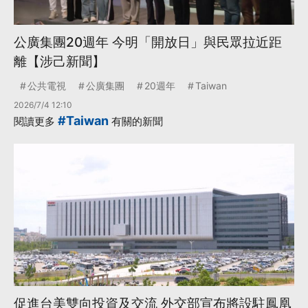
公廣集團20週年 今明「開放日」與民眾拉近距
離【涉己新聞】
公共電視
公廣集團
20週年
Taiwan
2026/7/4 12:10
#Taiwan
閱讀更多
有關的新聞
促進台美雙向投資及交流 外交部宣布將設駐鳳凰