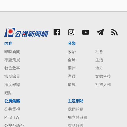
內容
分類
即時新聞
政治
社會
專題策展
全球
生活
數位敘事
兩岸
地方
當期節目
產經
文教科技
深度報導
環境
社福人權
觀點
公廣集團
主題網站
公共電視
我們的島
PTS TW
獨立特派員
公視台語台
有話好說