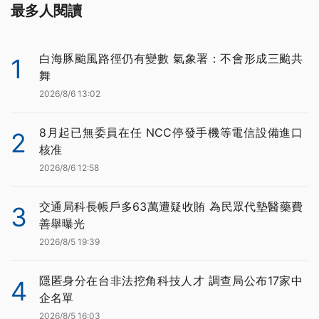
最多人閱讀
白海豚颱風路徑仍有變數 氣象署：不會形成三颱共
1
舞
2026/8/6 13:02
8月起已無委員在任 NCC停發手機等電信設備進口
2
核准
2026/8/6 12:58
交通局科長帳戶多63萬遭疑收賄 為民眾代墊醫藥費
3
善舉曝光
2026/8/5 19:39
隱匿身分在台非法挖角科技人才 調查局公布17家中
4
企名單
2026/8/5 16:03