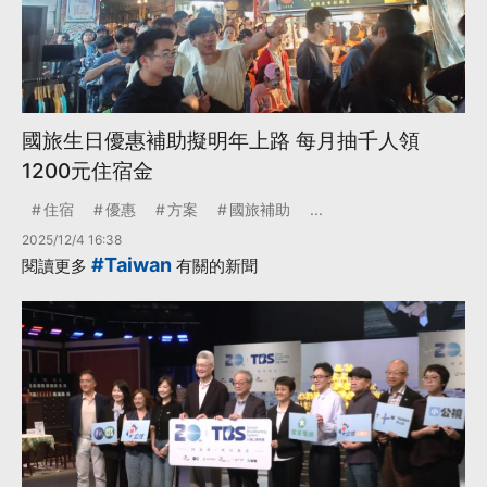
國旅生日優惠補助擬明年上路 每月抽千人領
1200元住宿金
住宿
優惠
方案
國旅補助
...
2025/12/4 16:38
#Taiwan
閱讀更多
有關的新聞