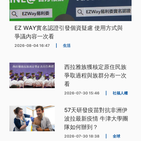
EZ WAY實名認證引發個資疑慮 使用方式與
爭議內容一次看
2026-08-04 16:47
|
生活
西拉雅族獲核定原住民族
爭取過程與族群分布一次
看
2026-07-30 15:46
|
社福人權
57天研發疫苗對抗非洲伊
波拉最新疫情 牛津大學團
隊如何辦到？
2026-07-30 18:38
|
全球