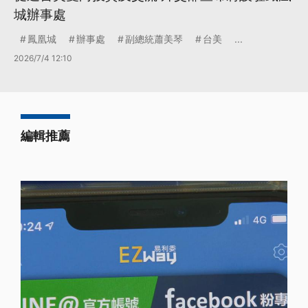
城辦事處
鳳凰城
辦事處
副總統蕭美琴
台美
...
2026/7/4 12:10
編輯推薦