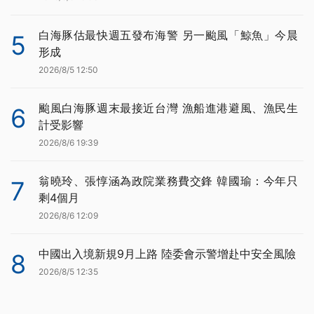
白海豚估最快週五發布海警 另一颱風「鯨魚」今晨
5
形成
2026/8/5 12:50
颱風白海豚週末最接近台灣 漁船進港避風、漁民生
6
計受影響
2026/8/6 19:39
翁曉玲、張惇涵為政院業務費交鋒 韓國瑜：今年只
7
剩4個月
2026/8/6 12:09
中國出入境新規9月上路 陸委會示警增赴中安全風險
8
2026/8/5 12:35