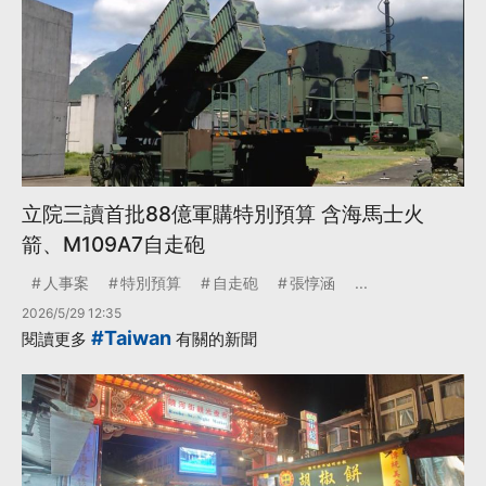
立院三讀首批88億軍購特別預算 含海馬士火
箭、M109A7自走砲
人事案
特別預算
自走砲
張惇涵
...
2026/5/29 12:35
#Taiwan
閱讀更多
有關的新聞