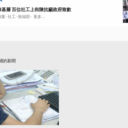
54
嫁基層 百位社工上街陳抗籲政府致歉
·
·
·
剴案
社工
衛福部
更多...
關的新聞