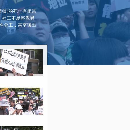
剴剴的死亡有相當
，社工不易察覺異
性分工，甚至讓出