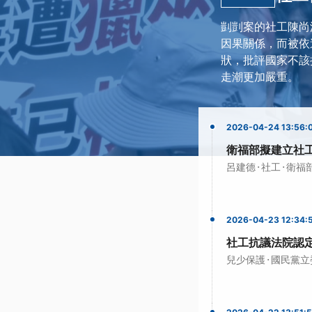
剴剴案的社工陳尚
因果關係，而被依
狀，批評國家不該
走潮更加嚴重。
2026-04-24 13:56:
衛福部擬建立社
·
·
呂建德
社工
衛福
2026-04-23 12:34:
社工抗議法院認
·
兒少保護
國民黨立