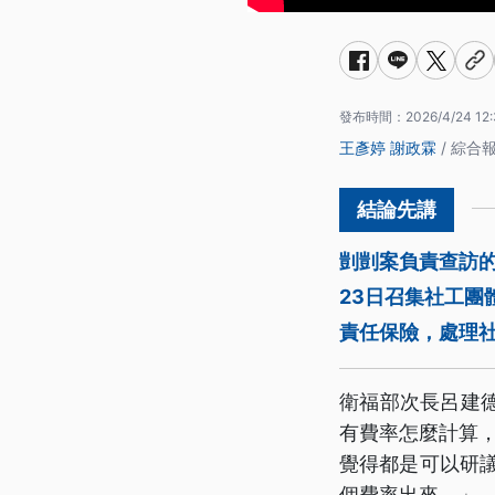
發布時間：
2026/4/24 12
王彥婷
謝政霖
/ 綜合
剴剴案負責查訪
23日召集社工
責任保險，處理
衛福部次長呂建
有費率怎麼計算，
覺得都是可以研
個費率出來。」