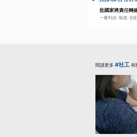
2026-04-22 13:51:
批國家將責任轉
·
·
一審判決
制度
剴
#社工
閱讀更多
有