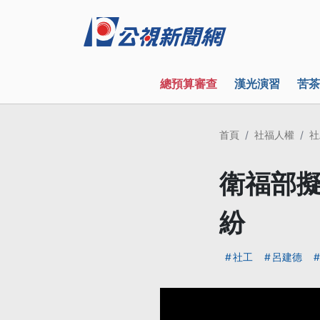
總預算審查
漢光演習
苦茶
首頁
社福人權
社
衛福部擬
紛
社工
呂建德