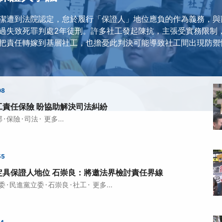
潔遭到法院認定，怠於履行「保證人」地位應負的作為義務，與
過失致死罪判處2年徒刑。許多社工發起陳抗，主張受實務限制
把責任轉嫁到基層社工，也擔憂此判決可能導致社工間出現防禦
08
工責任保險 盼協助解決司法糾紛
·
·
·
部
保險
司法
更多...
55
定具保證人地位 石崇良：將邀法界檢討責任界線
·
·
·
·
委
民進黨立委
石崇良
社工
更多...