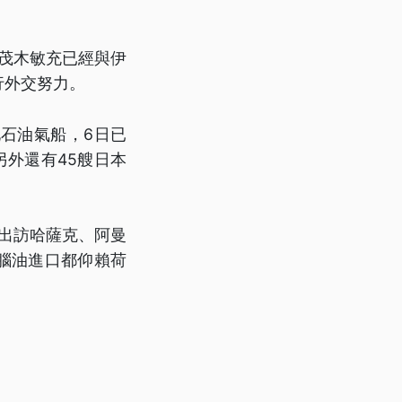
茂木敏充已經與伊
行外交努力。
石油氣船，6日已
外還有45艘日本
出訪哈薩克、阿曼
石腦油進口都仰賴荷