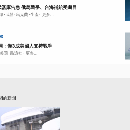
武器庫告急 俄烏戰爭、台海補給受矚目
·
·
·
·
彈
武器
烏克蘭
生產
更多...
00
調：僅3成美國人支持戰爭
·
·
美國
路透社
更多...
關的新聞