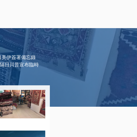
日美伊簽署備忘錄
，隔日川普宣布臨時