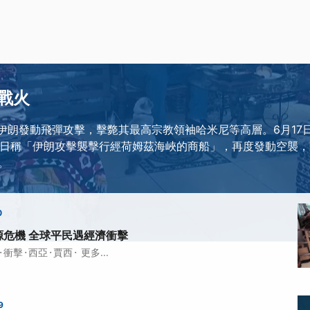
戰火
對伊朗發動飛彈攻擊，擊斃其最高宗教領袖哈米尼等高層。6月17
7日稱「伊朗攻擊襲擊行經荷姆茲海峽的商船」，再度發動空襲
。
0
源危機 全球平民遇經濟衝擊
·
·
·
·
衝擊
西亞
賈西
更多...
9