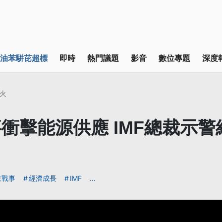
油苯駢芘超標
即時
熱門議題
影音
數位專題
深度
火
衝擊能源供應 IMF總裁示
東戰事
經濟成長
IMF
...