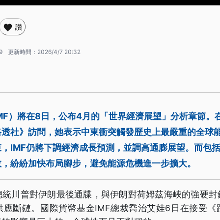
讚
9
更新時間：
2026/4/7 20:32
MF）將在8日，公布4月的「世界經濟展望」分析章節。
路透社》訪問，她表示中東衝突觸發歷史上最嚴重的全球
，IMF仍將下調經濟成長預測，並調高通膨展望。而包
救，紛紛加快布局腳步，避免能源危機進一步擴大。
總統川普對伊朗最後通牒，與伊朗對荷姆茲海峽的強硬封
供應斷鏈。國際貨幣基金IMF總裁喬治艾娃6日在接受《