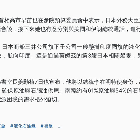
本首相高市早苗也在參院預算委員會中表示，日本外務大臣
話會談，接下來她也有意分別與美國和伊朗總統通話，進
，日本商船三井公司旗下子公司一艘懸掛印度國旗的液化
峽，航向印度。這是通過荷姆茲的第3艘日本相關船隻，另
。
秘書室長姜勳植7日也宣布，他將以總統李在明特使身份，
確保原油與石腦油供應。南韓約有61%原油與54%的
能源困境的需求格外迫切。
基金
液化石油氣
衝擊
...