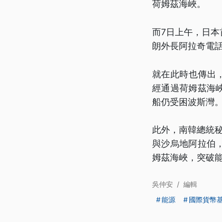
荷姆茲海峽。
而7日上午，日
朗外長阿拉奇電
就在此時也傳出
經通過荷姆茲海
船仍受困波斯灣
此外，南韓總統
與沙烏地阿拉伯，
姆茲海峽，突破
吳仲安
/
編輯
能源
國際貨幣