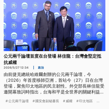
公元兩千論壇首度在台登場 林佳龍：台灣會堅定抵
抗威權
2026/5/27 12:34
|
政治
由前捷克總統哈維爾創辦的公元兩千論壇，今
（2026）年首度移師亞洲，首站今（27）日在台灣
登場，聚焦印太地區的民主韌性。外交部長林佳龍受
邀開幕致詞時指出，台海和平是全世界的關鍵利益，
因此台灣堅定抵抗威權壓力。而美國國務卿盧比歐與
公元兩千論壇
國安會副秘書長
威權
印太地區
...
日本外務大臣茂木敏充昨（26）日在四方安全對話場