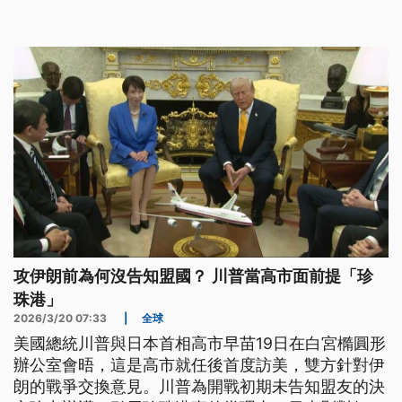
韓、菲律賓等國，都力求自救，紛紛加快布局腳步，
避免能源危機進一步擴大。
攻伊朗前為何沒告知盟國？ 川普當高市面前提「珍
珠港」
2026/3/20 07:33
|
全球
美國總統川普與日本首相高市早苗19日在白宮橢圓形
辦公室會晤，這是高市就任後首度訪美，雙方針對伊
朗的戰爭交換意見。川普為開戰初期未告知盟友的決