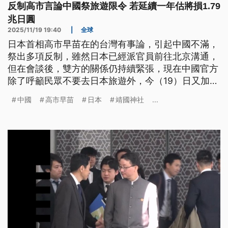
反制高市言論中國祭旅遊限令 若延續一年估將損1.79
兆日圓
2025/11/19 19:40
|
全球
日本首相高市早苗在的台灣有事論，引起中國不滿，
祭出多項反制，雖然日本已經派官員前往北京溝通，
但在會談後，雙方的關係仍持續緊張，現在中國官方
除了呼籲民眾不要去日本旅遊外，今（19）日又加重
施壓，宣布禁止中國進口日本水產，日本有相關機構
中國
高市早苗
日本
靖國神社
...
估算，如果中國旅遊限令長達1年，預計日本經濟損
失將達到1兆7900多億日圓，相當於3600億台幣。