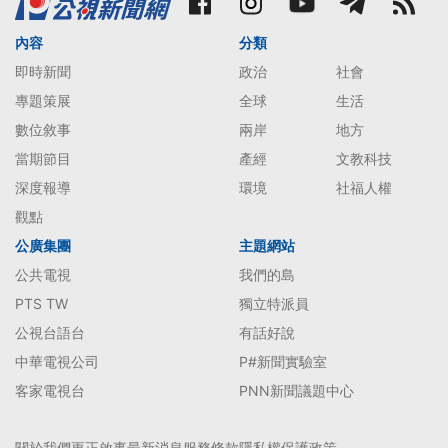
內容
分類
即時新聞
政治
社會
專題策展
全球
生活
數位敘事
兩岸
地方
當期節目
產經
文教科技
深度報導
環境
社福人權
觀點
公廣集團
主題網站
公共電視
我們的島
PTS TW
獨立特派員
公視台語台
有話好說
中華電視公司
P#新聞實驗室
客家電視台
PNN新聞議題中心
關於我們
更正啟事
最新消息
服務條款
隱私權保護政策