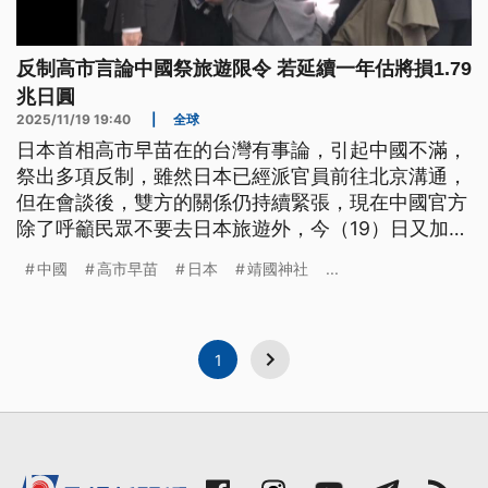
反制高市言論中國祭旅遊限令 若延續一年估將損1.79
兆日圓
2025/11/19 19:40
|
全球
日本首相高市早苗在的台灣有事論，引起中國不滿，
祭出多項反制，雖然日本已經派官員前往北京溝通，
但在會談後，雙方的關係仍持續緊張，現在中國官方
除了呼籲民眾不要去日本旅遊外，今（19）日又加重
施壓，宣布禁止中國進口日本水產，日本有相關機構
中國
高市早苗
日本
靖國神社
...
估算，如果中國旅遊限令長達1年，預計日本經濟損
失將達到1兆7900多億日圓，相當於3600億台幣。
1