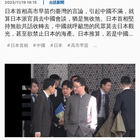
2025/11/19 19:15
|
台語新聞
日本首相高市早苗伨臺灣的言論，引起中國不滿，就
算日本派官員去中國會談，猶是無收煞。日本首相堅
持無欲共話收轉去，中國就呼籲怹的民眾莫去日本觀
光，甚至欲禁止日本的海產。日本推算，若是中國的
旅遊限制一年，日本的經濟損失會達到臺票3600
日本首相
中國
日本
高市早苗
...
億。（新聞標題、導言為台語文）