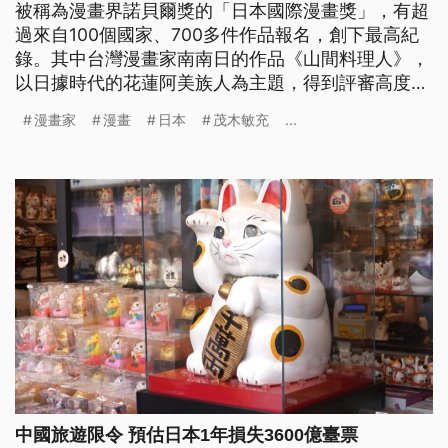
被稱為漫畫界諾貝爾獎的「日本國際漫畫獎」，有超
過來自100個國家、700多件作品報名，創下最高紀
錄。其中台灣漫畫家南南日的作品《山間料理人》，
以日據時代的花蓮阿美族人為主題，得到評審高度讚
賞，獲得第二大獎「銀獎」。另外還有兩部台灣的作
漫畫家
漫畫
日本
茂木敏充
...
品也獲獎，可說是獎項大豐收。
中國旅遊限令 預估日本1年損失3600億臺票