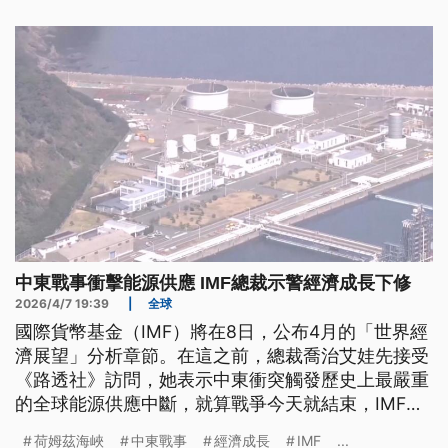
邊舉行會談，也再次確認台海和平穩定的重要性。
中東戰事衝擊能源供應 IMF總裁示警經濟成長下修
2026/4/7 19:39
|
全球
國際貨幣基金（IMF）將在8日，公布4月的「世界經
濟展望」分析章節。在這之前，總裁喬治艾娃先接受
《路透社》訪問，她表示中東衝突觸發歷史上最嚴重
的全球能源供應中斷，就算戰爭今天就結束，IMF仍
將下調經濟成長預測，並調高通膨展望。而包括日、
荷姆茲海峽
中東戰事
經濟成長
IMF
...