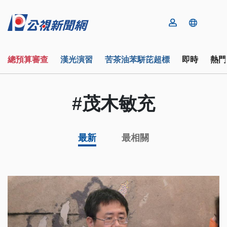
總預算審查
漢光演習
苦茶油苯駢芘超標
即時
熱門
#茂木敏充
最新
最相關