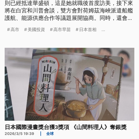
則已經抵達華盛頓，這是她就職後首度訪美，接下來
將在白宮和川普會談，雙方會對荷姆茲海峽派遣船艦
護航、能源供應合作等議題展開協商。同時，還會針
對美日關稅協商中，第二波投資美國高達80兆日圓等
高市
美國投資
高市早苗
日本首相
...
內容進行協議。
日本國際漫畫獎台獲3獎項 《山間料理人》奪銀獎
2026/3/5 19:39
|
全球