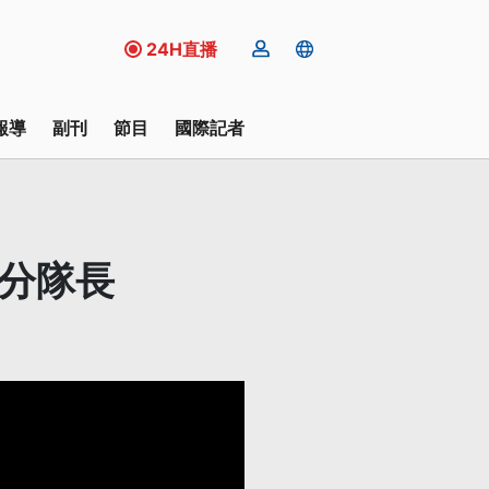
24H直播
報導
副刊
節目
國際記者
晉分隊長