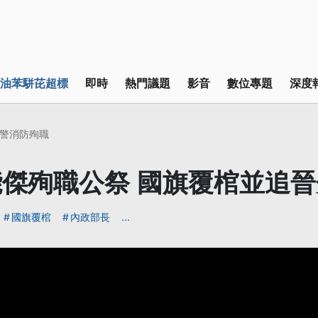
油苯駢芘超標
即時
熱門議題
影音
數位專題
深度
警消防殉職
傑殉職公祭 國旗覆棺並追
國旗覆棺
內政部長
...