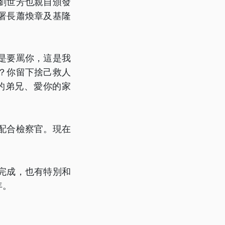
劉世芳也親自頒發
署長蕭煥章及基隆
是要罵你，這是我
？你留下捨己救人
的弟兄、愛你的家
配合檢察官。現在
完成，也有特別和
年。