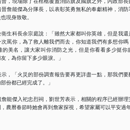
追晉，現場除了在棺柩覆蓋消防旗及國旗之外，內政部長
追晉詹能傑為分隊長，以表彰英勇無私的奉獻精神，消防
員也現身致敬。
全衛生科長余宗庭說：「雖然大家都叫你英雄，但是我還
一次罵你，為了救人離我們而去，你知道我們有多想你嗎
雄的美名，讓大家叫你消防之光，但是你看看多少挺你
朋友，為你留下多少眼淚。」
表示，「火災的部份調查報告要再更詳盡一點，那我們要
的部份都已經完成了。」
讓詹能傑入祀忠烈祠，劉世芳表示，相關的程序已經辦理
到，農曆春節時她會再到詹家探視，希望家屬可以平安過