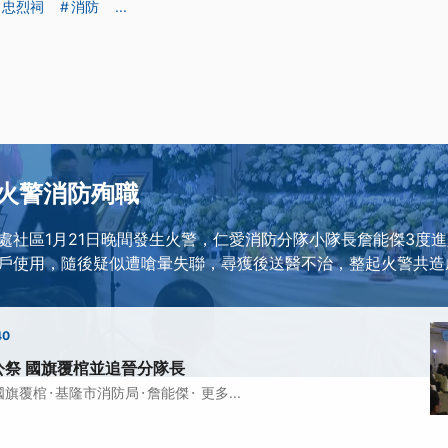
忠烈祠
消防
...
火警消防殉職
處社區1月21日晚間發生火警，仁愛消防分隊小隊長詹能傑3度
戶使用，隨後疑似遭嗆暈失聯，尋獲後送醫不治，整起火警共造
40
公祭 國旗覆棺並追晉分隊長
·
·
·
國旗覆棺
基隆市消防局
詹能傑
更多...