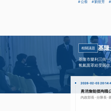
公祭
劉世芳
基隆
相關議題
基隆市樂利三街一
氧氣面罩給受困住
2026-02-03 20:14:
勇消詹能傑殉職
·
·
內政部長
分隊長