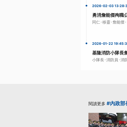
2026-02-03 13:28:
勇消詹能傑殉職
·
·
·
同仁
移靈
詹能傑
2026-01-22 19:45:
基隆消防小隊長
·
·
小隊長
消防員
消
#內政部
閱讀更多