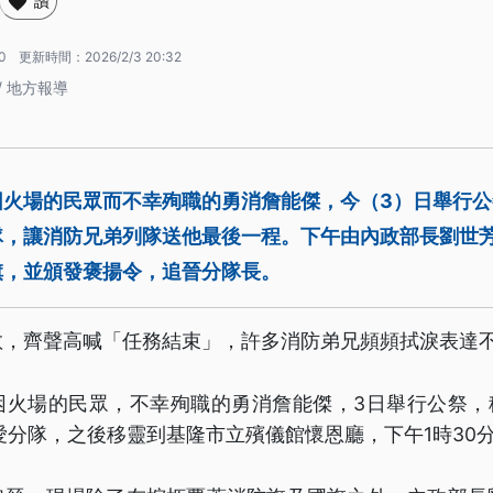
讚
0
更新時間：
2026/2/3 20:32
/ 地方報導
困火場的民眾而不幸殉職的勇消詹能傑，今（3）日舉行
隊，讓消防兄弟列隊送他最後一程。下午由內政部長劉世
旗，並頒發褒揚令，追晉分隊長。
敬，齊聲高喊「任務結束」，許多消防弟兄頻頻拭淚表達
困火場的民眾，不幸殉職的勇消詹能傑，3日舉行公祭，移
愛分隊，之後移靈到基隆市立殯儀館懷恩廳，下午1時30