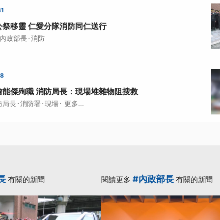
31
公祭移靈 仁愛分隊消防同仁送行
·
內政部長
消防
38
詹能傑殉職 消防局長：現場堆雜物阻搜救
·
·
·
防局長
消防署
現場
更多...
長
#內政部長
有關的新聞
閱讀更多
有關的新聞