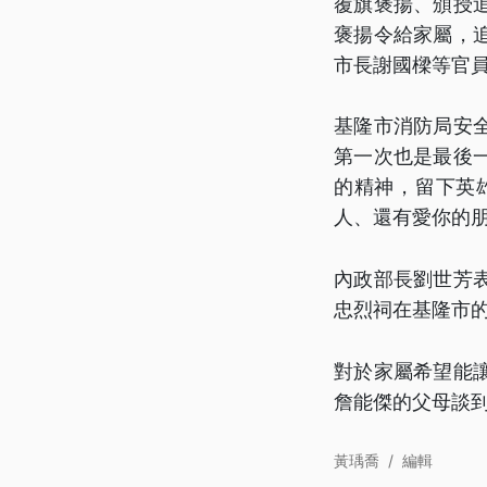
覆旗褒揚、頒授
褒揚令給家屬，
市長謝國樑等官
基隆市消防局安
第一次也是最後
的精神，留下英
人、還有愛你的
內政部長劉世芳
忠烈祠在基隆市
對於家屬希望能
詹能傑的父母談
黃瑀喬
/
編輯