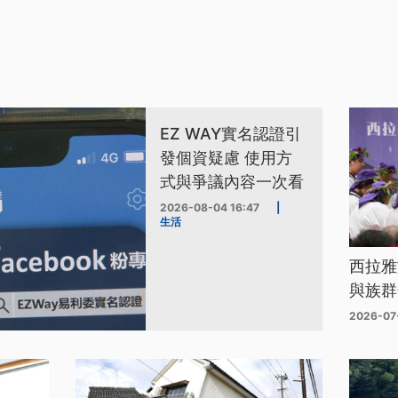
EZ WAY實名認證引
發個資疑慮 使用方
式與爭議內容一次看
2026-08-04 16:47
|
生活
西拉雅
與族群
2026-07