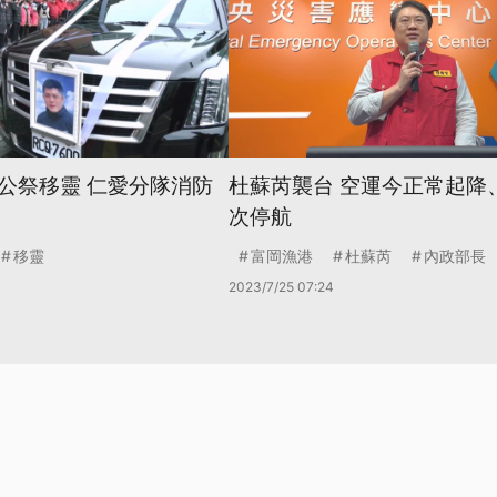
公祭移靈 仁愛分隊消防
杜蘇芮襲台 空運今正常起降
次停航
移靈
富岡漁港
杜蘇芮
內政部長
2023/7/25 07:24