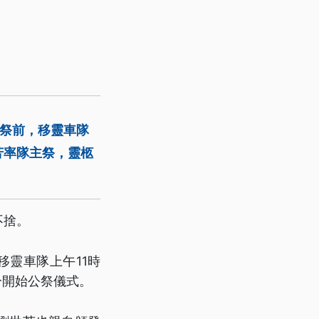
公祭前，移靈車隊
芳率隊主祭，靈柩
不捨。
靈車隊上午11時
分開始公祭儀式。