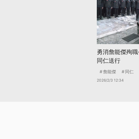
勇消詹能傑殉職
同仁送行
詹能傑
同仁
2026/2/3 12:34