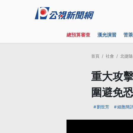
總預算審查
漢光演習
苦茶
首頁
社會
北捷隨
重大攻擊
圍避免
劉世芳
細胞簡