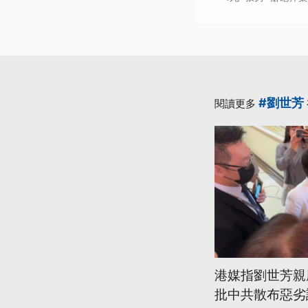
#劉世芳
閱讀更多
港媒指劉世芳親
批中共散布惡劣