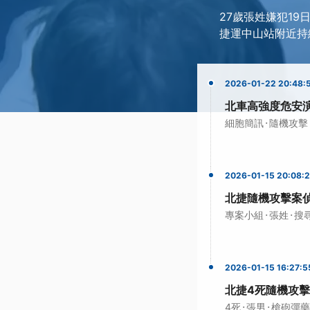
27歲張姓嫌犯1
捷運中山站附近持
2026-01-22 20:48:
北車高強度危安
·
細胞簡訊
隨機攻擊
2026-01-15 20:08:
北捷隨機攻擊案
·
·
專案小組
張姓
搜
2026-01-15 16:27:5
北捷4死隨機攻擊
·
·
4死
張男
槍砲彈藥