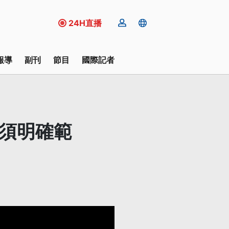
24H直播
報導
副刊
節目
國際記者
：須明確範