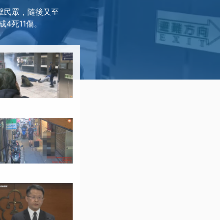
擊民眾，隨後又至
4死11傷。