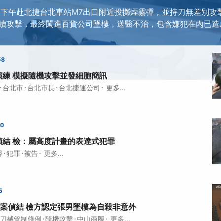
9日下午赴北捷台北車站M7出口附近投擲煙霧彈，並持刀無差別攻
續攻擊，最終闖進百貨公司墜樓，送醫不治，包含嫌犯在內已造成
58
演練 模擬隨機攻擊並發細胞簡訊
·
·
·
·
台北市
台北市長
台北捷運公司
更多...
20
偵結 檢：屬高度計畫的表達式犯罪
·
·
·
尋
犯罪
被告
更多...
5
案偵結 檢方認定張男墜樓為自殺非意外
·
·
·
刀械管制條例
隨機攻擊
中山商圈
更多...