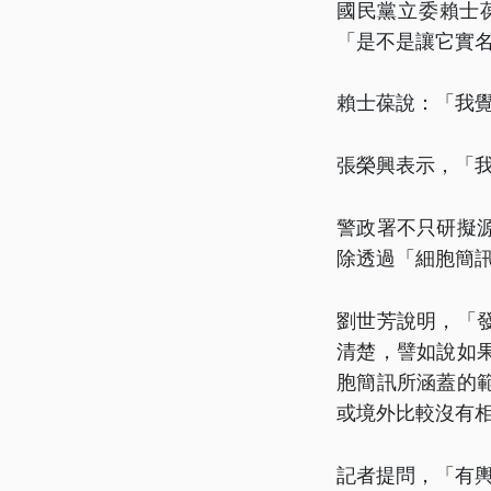
國民黨立委賴士
「是不是讓它實
賴士葆說：「我
張榮興表示，「我
警政署不只研擬
除透過「細胞簡
劉世芳說明，「
清楚，譬如說如
胞簡訊所涵蓋的
或境外比較沒有
記者提問，「有