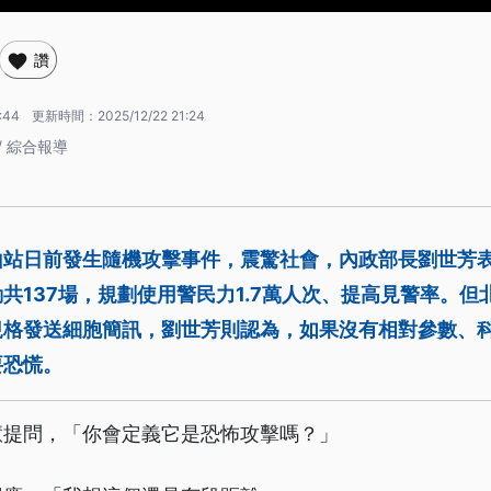
讚
:44
更新時間：
2025/12/22 21:24
/ 綜合報導
山站日前發生隨機攻擊事件，震驚社會，內政部長劉世芳
共137場，規劃使用警民力1.7萬人次、提高見警率。但
規格發送細胞簡訊，劉世芳則認為，如果沒有相對參數、
要恐慌。
慧提問，「你會定義它是恐怖攻擊嗎？」