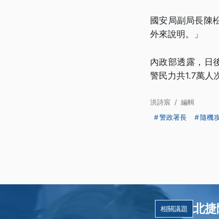
國安局副局長陳
外來說明。」
內政部透露，日
警民力共1.7萬
洪詩宸
/
編輯
警政署長
隨機
北捷
相關議題