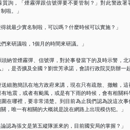
葆質詢，「煙霧彈跟信號彈要不要管制？」對此警政署
名制啦。」
覺得就最少實名制啦，可以嗎？什麼時候可以實施？」
們來研議啦，1個月的時間來研議。」
源頭納管煙霧彈、信號彈，對於事發當下的及時示警，北
訊」，是否擴及全國？劉世芳承諾，會請行政院災防辦一
發送細胞簡訊在地方政府來講，現在只有疏散、撤離，這
果有地震，或者有颱風，或是有下雨的時候，會有相關科
範圍在哪裡，要非常清楚。到目前為止我們認為說這次事
相關，唯一有相關的大概就是說在網路上出現模仿犯。」
輿論認為張文是第五縱隊派來的，目前國安局的掌握？」