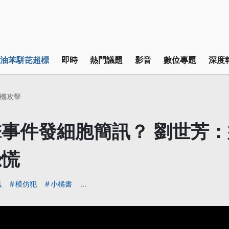
油苯駢芘超標
即時
熱門議題
影音
數位專題
深度
機攻擊
事件發細胞簡訊？ 劉世芳
恐慌
訊
模仿犯
小橘書
...