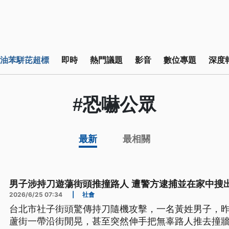
油苯駢芘超標
即時
熱門議題
影音
數位專題
深度
#恐嚇公眾
最新
最相關
男子涉持刀遊蕩街頭推撞路人 遭警方逮捕並在家中搜
2026/6/25 07:34
|
社會
台北市社子街頭驚傳持刀隨機攻擊，一名黃姓男子，昨
蘆街一帶沿街閒晃，甚至突然伸手把無辜路人推去撞