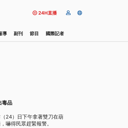
24H直播
報導
副刊
節目
國際記者
出毒品
（24）日下午拿著雙刀在葫
牆，嚇得民眾趕緊報警。