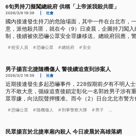
6旬男持刀擬闖總統府 供稱「上帝派我殺共匪」
2026/3/9 19:39
|
社會
國內接連發生持刀的危險場面，其中一件在台北市，一
意，派他殺共匪，就在今（9）日凌晨，企圖持刀闖入
制，後續被依恐嚇公眾安全罪嫌移送。總統府回應，
序應處，府區安全無虞。不過在嘉義的一所護專，也
校安人員
恐嚇公眾
總統府
安全
動機仍要釐清，而校安人員在制伏過程卻不慎受傷。
男子揚言北捷隨機傷人 警後續追查到涉案人
2026/3/2 19:39
|
社會
近期接連發生多起恐嚇事件，228假期前夕有不明人
方不敢大意，循線追查後鎖定彰化一名郭姓男子涉有
眾罪嫌，向法院聲押獲准。而今（2）日台北北市警方
車內疑似揚言要隨機傷人，大批警力趕往現場時男子
恐嚇公眾
隨機傷人
刑事警察大隊
男子
...
男子釐清案情。
民眾揚言於北捷車廂內殺人 今日凌晨於高雄落網