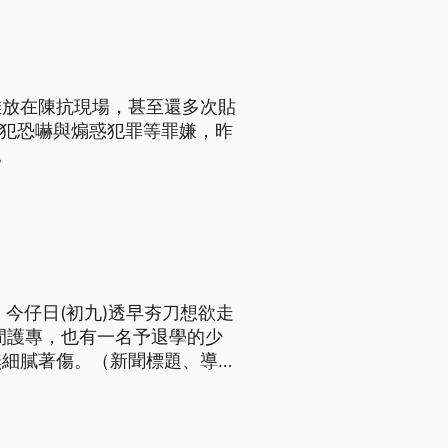
堆放在陳抗現場，甚至還多次貼
涉犯恐嚇與煽惑犯罪等罪嫌，昨
。
今仔日(初九)透早夯刀想欲走
間護專，也有一名予退學的少
無細膩著傷。（新聞標題、導言