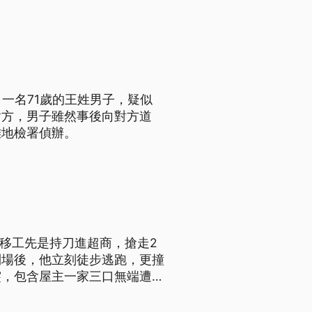
一名71歲的王姓男子，疑似
對方，男子雖然事後向對方道
雄地檢署偵辦。
籍移工先是持刀進超商，搶走2
到場後，他立刻徒步逃跑，更撞
突，包含屋主一家三口無端遭
波及受傷。而涉案男移工已先