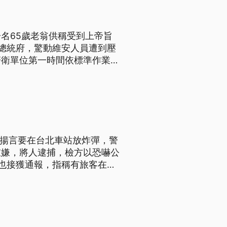
名65歲老翁供稱受到上帝旨
總統府，驚動維安人員遭到壓
警衛單位第一時間依標準作業程
有一名退學少年持刀闖入學校，
士揚言要在台北車站放炸彈，警
重嫌，將人逮捕，檢方以恐嚇公
也接獲通報，指稱有旅客在列
已離去，後來追查到涉案的葉姓