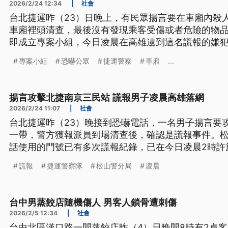
2026/2/24 12:34
|
社會
台北捷運昨（23）日晚上，有民眾揚言要在車廂內殺
車廂裡頭清查，最後沒有發現乘客受傷或者危險的物
即成立專案小組，今日凌晨在高雄逮到這名謊報的嫌
辦。
專案小組
恐嚇公眾
捷運警察
車廂
...
揚言攻擊北捷南京三民站 謊報男子凌晨高雄落網
2026/2/24 11:07
|
社會
台北捷運昨（23）晚接到恐嚇電話，一名男子揚言要
一帶，警方獲報派員到場清查後，確認是謊報事件。
話使用的門號已有多次謊報紀錄，已在今日凌晨2時許
謊報
捷運警察隊
松山警分局
凌晨
台中男蒸餃店隨機傷人 男客人鎖骨遭刺傷
2026/2/5 12:34
|
社會
台中北區漢口路一間蒸餃店昨（4）日晚間8時有2桌