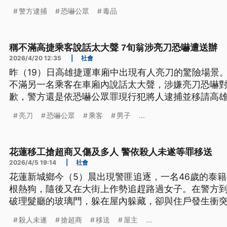
警方逮捕
恐嚇公眾
毒品
稱不滿高捷乘客說話太大聲 7旬翁涉亮刀恐嚇遭送辦
2026/4/20 12:35
|
社會
昨（19）日高雄捷運車廂中出現有人亮刀的驚險場景。
不滿另一名乘客在車廂內說話太大聲，涉嫌亮刀恐嚇
歉，警方還是依恐嚇公眾罪現行犯將人逮捕並移請高
亮刀
恐嚇公眾
乘客
男子
...
花蓮移工搶超商又傷及多人 警依殺人未遂等罪移送
2026/4/5 19:14
|
社會
花蓮新城鄉今（5）晨出現警匪追逐，一名46歲的泰
根熱狗，隨後又在大街上作勢追趕路過女子。在警方
破理髮廳的玻璃門，躲在屋內躲藏，卻與住戶發生衝
殃，還有4名員警也在圍捕過程受傷，全案一共7人被
殺人未遂
搶超商
移送
屋主
...
被戒護就醫，後續將被警方依殺人未遂等罪嫌移送。