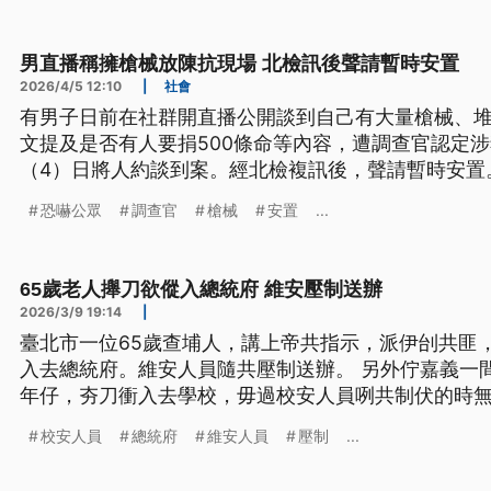
男直播稱擁槍械放陳抗現場 北檢訊後聲請暫時安置
2026/4/5 12:10
|
社會
有男子日前在社群開直播公開談到自己有大量槍械、
文提及是否有人要捐500條命等內容，遭調查官認定
（4）日將人約談到案。經北檢複訊後，聲請暫時安置
恐嚇公眾
調查官
槍械
安置
...
65歲老人攑刀欲傱入總統府 維安壓制送辦
2026/3/9 19:14
|
臺北市一位65歲查埔人，講上帝共指示，派伊刣共匪，
入去總統府。維安人員隨共壓制送辦。 另外佇嘉義一
年仔，夯刀衝入去學校，毋過校安人員咧共制伏的時
為台語文）
校安人員
總統府
維安人員
壓制
...