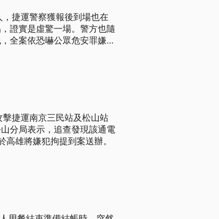
人，捷運警察獲報後到場也在
品，證實是虛驚一場。警方也隨
犯，全案依恐嚇公眾危安罪嫌送
攻擊捷運南京三民站及松山站
松山分局表示，追查發現該通電
於高雄將嫌犯拘提到案送辦。
客人用餐結束準備結帳時，突然