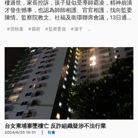
樓過世，家長控訴，孩子疑似受導師霸凌，精神崩潰
才發生憾事，也認為師師相護、官官相護，找向監委
陳情。監察院教文、社福及衛環聯席會議，13日通過
監委田秋堇、紀惠容的調查報告，報告指出學校的違
田秋堇
縣府
監察委員
孩子
...
失，縣府未確實懲處老師、督導不周，提案糾正，而
監院日前通過糾正。
台女柬埔寨墜樓亡 反詐組織疑涉不法行業
2024/6/25 19:31
|
社會