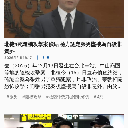
北捷4死隨機攻擊案偵結 檢方認定張男墜樓為自殺非
意外
2026/1/15 16:17
|
社會
去（2025）年12月19日發生在台北車站、中山商圈
等地的隨機攻擊案，北檢今（15）日宣布偵查終結，
確認全案為張姓男子單獨犯案，且非政治、宗教相關
恐怖攻擊；而張男犯案後墜樓屬自殺非意外。由於張
男已死亡，全案所涉殺人、恐嚇公眾等8罪均不起訴
張男
隨機攻擊
槍砲彈藥刀械管制條例
4死
處分。