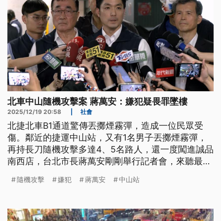
北車中山隨機攻擊案 蔣萬安：嫌犯疑畏罪墜樓
2025/12/19 20:58
|
社會
北捷北車B1通道驚傳丟擲煙霧彈，造成一位民眾受
傷。鄰近的捷運中山站，又有1名男子丟擲煙霧彈，
再持長刀隨機攻擊多達4、5名路人，還一度闖進誠品
南西店，台北市長蔣萬安剛剛舉行記者會，來聽最新
說明。
隨機攻擊
嫌犯
蔣萬安
中山站