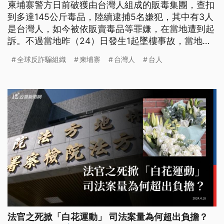
柬埔寨警方日前破獲由台灣人組成的販毒集團，查扣
到多達145公斤毒品，陸續逮捕5名嫌犯，其中有3人
是台灣人，如今被依販賣毒品等罪嫌，在當地遭到起
訴。不過當地昨（24）日發生1起墜樓事故，當地媒
體報導，死者是台籍女子，她的伴侶透露，案發大樓
全球反詐騙組織
柬埔寨
台灣人
台人
內有不少台灣居住人，但不願交代具體工作。台灣外
交部則證實，已接獲柬方通報，透過各方管道正在聯
繫家屬。
法官之死掀「白花運動」 司法案量為何超出負擔？