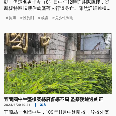
動；但這名男子今（8）日中午12時許趁隙跳樓，從
新板特區19樓住處墜落人行道身亡。雖然詳細跳樓原
因有待釐清，但警方相關戒護是否涉有疏失？民間司
拘票
性剝削
戒護
兒少性剝削
改會表示，需視警方是否已出示拘票。
宜蘭國中生墜樓案縣府督導不周 監察院通過糾正
2024/6/29 19:31
|
地方
宜蘭縣一名國中生，109年11月中途離校，於校外墜