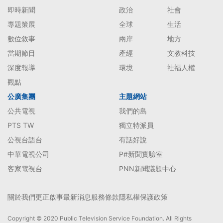
即時新聞
政治
社會
專題策展
全球
生活
數位敘事
兩岸
地方
當期節目
產經
文教科技
深度報導
環境
社福人權
觀點
公廣集團
主題網站
公共電視
我們的島
PTS TW
獨立特派員
公視台語台
有話好說
中華電視公司
P#新聞實驗室
客家電視台
PNN新聞議題中心
關於我們
更正啟事
最新消息
服務條款
隱私權保護政策
Copyright © 2020 Public Television Service Foundation. All Rights