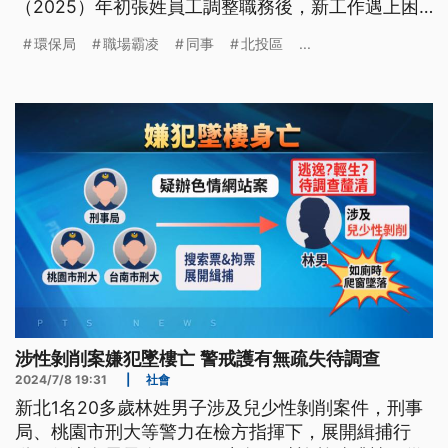
（2025）年初張姓員工調整職務後，新工作遇上困
難，尋求協助無果，壓力大到雙手會不自覺顫抖，希
環保局
職場霸凌
同事
北投區
...
望查明真相。環保局證實，死者生前任職北投區清潔
隊，但調整職務後有持續關懷，表現都正常，將調查
是否涉及職場霸凌。
涉性剝削案嫌犯墜樓亡 警戒護有無疏失待調查
2024/7/8 19:31
|
社會
新北1名20多歲林姓男子涉及兒少性剝削案件，刑事
局、桃園市刑大等警力在檢方指揮下，展開緝捕行