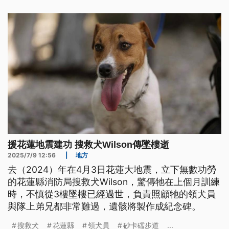
方包圍後，張男墜樓送醫不治。全案仍待釐清。
援花蓮地震建功 搜救犬Wilson傳墜樓逝
2025/7/9 12:56
|
地方
去（2024）年在4月3日花蓮大地震，立下無數功勞
的花蓮縣消防局搜救犬Wilson，驚傳牠在上個月訓練
時，不慎從3樓墜樓已經過世，負責照顧牠的領犬員
與隊上弟兄都非常難過，遺骸將製作成紀念碑。
搜救犬
花蓮縣
領犬員
砂卡礑步道
...