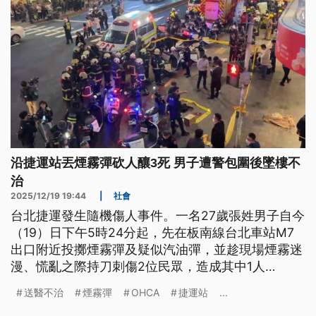
沿捷運站丟煙霧彈砍人釀3死 男子遭警包圍後墜樓不
治
2025/12/19 19:44
|
社會
台北捷運發生隨機傷人事件。一名27歲張姓男子自今
（19）日下午5時24分起，先在板南線台北車站M7
出口附近投擲煙霧彈及疑似汽油彈，並趁現場煙霧迷
漫、慌亂之際持刀刺傷2位民眾，造成其中1人
OHCA（到院前生命功能停止），隨後又至捷運中山
送醫不治
煙霧彈
OHCA
捷運站
...
站附近投煙霧彈、持刀傷6人，其中2人OHCA。經警