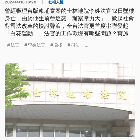
2024/4/18 16:20
|
社福人權
曾經審理台版柬埔寨案的士林地院李姓法官12日墜樓
身亡，由於他生前曾透露「辦案壓力大」，掀起社會
對司法改革的檢討聲浪，全台法官更首度串聯發起
「白花運動」。法官的工作環境有哪些問題？實施超
過6年的司法改革仍無法減輕司法負擔嗎？
法官
李姓法官
負擔
司法
...