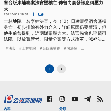
審台版柬埔寨案法官墜樓亡 傳曾向妻發訊息稱壓力
大
2024/4/12 19:31
|
社會
士林地院一名李姓法官，今（12）日凌晨從宿舍墜樓
身亡，初步排除有外力介入，詳細原因仍要釐清，但
他生前曾提到，近期辦案壓力大。法官協會也呼籲司
法院，以放寬管考、限量分案等方式改革，減輕法官
負擔。司法院回應，會提供心理諮商服務，並持續爭
法官
士林地院
台版柬埔寨
司法院
...
取增加法官員額。
1
內容
分類