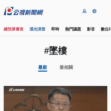
總預算審查
漢光演習
即時
熱門議題
影音
數位
#墜樓
最新
最相關