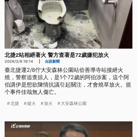
北捷2站相紲著火 警方查著是72歲嫌犯放火
2026/2/8 19:14
|
台語新聞
臺北捷運2/8佇大安森林公園站佮善導寺站接紲火
燒，警察追查掠人，是1个72歲的阿伯涉案，這个阿
伯講伊是想欲陳情抗議引起關注，才會燒草放火。規
个事件佳哉無人傷亡。
北捷
縱火
放火
大安森林公園