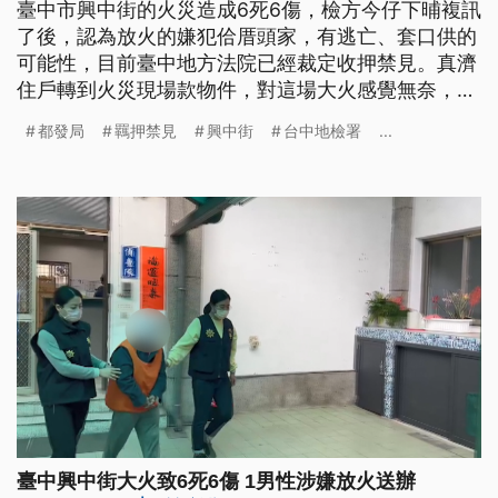
臺中市興中街的火災造成6死6傷，檢方今仔下晡複訊
了後，認為放火的嫌犯佮厝頭家，有逃亡、套口供的
可能性，目前臺中地方法院已經裁定收押禁見。真濟
住戶轉到火災現場款物件，對這場大火感覺無奈，也
驚講討無賠償。這火災也顯示一寡舊大樓的管理問
都發局
羈押禁見
興中街
台中地檢署
...
題，臺中市都發局表示，目前列管的複合式大樓有43
棟，有3間毋改善，會照法律一直共罰錢
臺中興中街大火致6死6傷 1男性涉嫌放火送辦