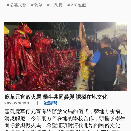
消防員目擊，警方獲報後循線找到老翁，將依法偵
公墓火警
雜草
消防員
228連假
...
辦。
鹿草元宵放火馬 學生共同參與.認捌在地文化
2023/2/6 19:15
|
台語新聞
嘉義鹿草佇元宵有舉辦放火馬的儀式，替地方祈福、
消災解厄，今年廟方佮在地的學校合作，頭擺予學生
囡仔參與做火馬，希望這項對清代開始的民俗文化，