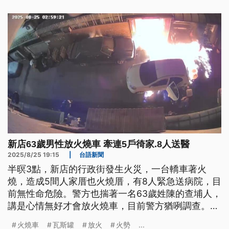
新店63歲男性放火燒車 牽連5戶徛家.8人送醫
2025/8/25 19:15
|
台語新聞
半暝3點，新店的行政街發生火災，一台轎車著火
燒，造成5間人家厝也火燒厝，有8人緊急送病院，目
前無性命危險。警方也揣著一名63歲姓陳的查埔人，
講是心情無好才會放火燒車，目前警方猶咧調查。
(新聞標題、導言皆為台語文)
火燒車
瓦斯罐
放火
火勢
...