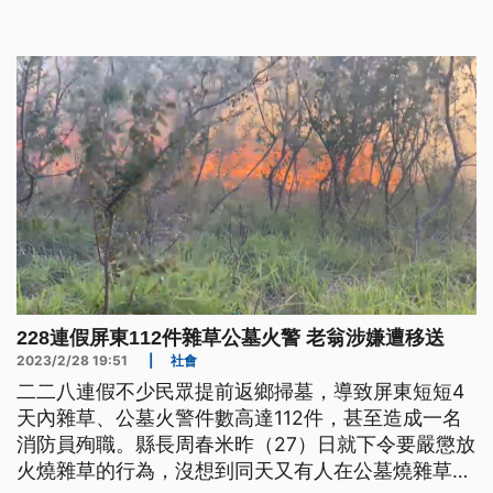
228連假屏東112件雜草公墓火警 老翁涉嫌遭移送
2023/2/28 19:51
|
社會
二二八連假不少民眾提前返鄉掃墓，導致屏東短短4
天內雜草、公墓火警件數高達112件，甚至造成一名
消防員殉職。縣長周春米昨（27）日就下令要嚴懲放
火燒雜草的行為，沒想到同天又有人在公墓燒雜草被