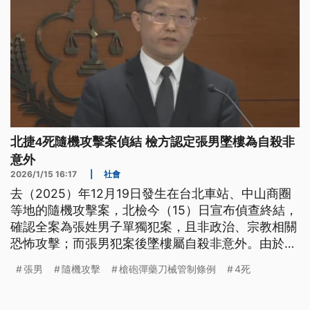
北捷4死隨機攻擊案偵結 檢方認定張男墜樓為自殺非
意外
2026/1/15 16:17
|
社會
去（2025）年12月19日發生在台北車站、中山商圈
等地的隨機攻擊案，北檢今（15）日宣布偵查終結，
確認全案為張姓男子單獨犯案，且非政治、宗教相關
恐怖攻擊；而張男犯案後墜樓屬自殺非意外。由於張
男已死亡，全案所涉殺人、恐嚇公眾等8罪均不起訴
張男
隨機攻擊
槍砲彈藥刀械管制條例
4死
處分。