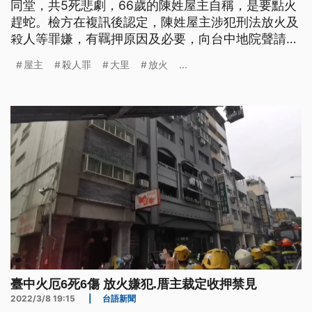
同堂，共5死悲劇，66歲的陳姓屋主自稱，是要點火
趕蛇。檢方在複訊後認定，陳姓屋主涉犯刑法放火及
殺人等罪嫌，有羈押原因及必要，向台中地院聲請羈
押，台中地院也在審理後裁定羈押，目前已經被送往
屋主
殺人罪
大里
放火
...
看守所。
臺中火厄6死6傷 放火嫌犯.厝主裁定收押禁見
2022/3/8 19:15
|
台語新聞