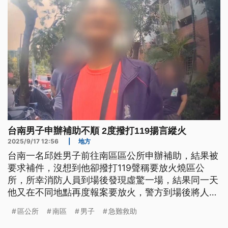
台南男子申辦補助不順 2度撥打119揚言縱火
2025/9/17 12:56
|
地方
台南一名邱姓男子前往南區區公所申辦補助，結果被
要求補件，沒想到他卻撥打119聲稱要放火燒區公
所，所幸消防人員到場後發現虛驚一場，結果同一天
他又在不同地點再度報案要放火，警方到場後將人帶
回偵訊，全案依《刑法》恐嚇公眾罪移請台南地檢署
區公所
南區
男子
急難救助
偵辦。