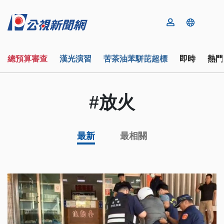
總預算審查
漢光演習
苦茶油苯駢芘超標
即時
熱門
#放火
最新
最相關