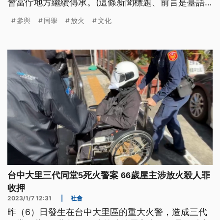
會當佇地方繼續傳承。(這條新聞標題、前言是臺語
文。)
參與
同學
放火
文化
台中大里三代同堂5死火警案 66歲屋主涉放火殺人罪
收押
2023/1/7 12:31
|
社會
昨（6）日發生在台中大里區的重大火警，造成三代