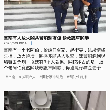
臺南有人放火閣共警消刜著傷 偷救護車閬港
2026/5/3 19:14
|
臺南有一个老阿伯，佮姨仔冤家、起衝突，結果情緒
失控，放火燒厝，閣攑斧頭共人攻擊，連警消趕到現
場嘛去予刜，攏總有3个人著傷。閣較譀古的是，這
个老阿伯竟然閣駛救護車閬港，毋過尾仔猶是去予警
方掠走。依照殺人未遂等罪嫌送辦，嘛聲請預防性羈
台南
斧頭砍人
開救護車逃跑
預防性羈押
...
押。