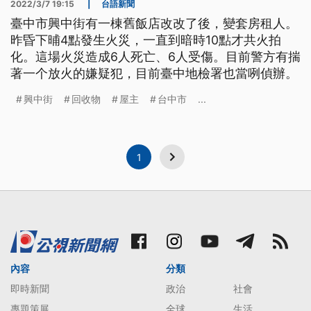
2022/3/7 19:15
|
台語新聞
臺中市興中街有一棟舊飯店改改了後，變套房租人。
昨昏下晡4點發生火災，一直到暗時10點才共火拍
化。這場火災造成6人死亡、6人受傷。目前警方有揣
著一个放火的嫌疑犯，目前臺中地檢署也當咧偵辦。
興中街
回收物
屋主
台中市
...
1
內容
分類
即時新聞
政治
社會
專題策展
全球
生活