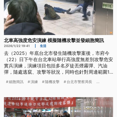
北車高強度危安演練 模擬隨機攻擊並發細胞簡訊
2026/1/22 19:41
|
生活
去（2025）年底台北市發生隨機攻擊案後，市府今
（22）日下午在台北車站舉行高強度無差別攻擊危安
實兵演練，演練項目包括多名歹徒丟煙霧彈、汽油
彈，隨處逃竄、攻擊等狀況，同時也針對周邊範圍1
公里內，發送中英文版告警細胞簡訊。台北市長蔣萬
細胞簡訊
演練
隨機攻擊
台北市警察局長
...
安強調，每一個環節都不疏漏也不疏忽，也預告第三
階段會進行跨縣市的演練。