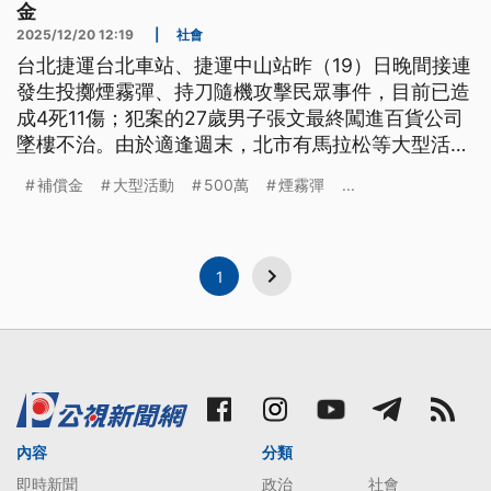
金
2025/12/20 12:19
|
社會
台北捷運台北車站、捷運中山站昨（19）日晚間接連
發生投擲煙霧彈、持刀隨機攻擊民眾事件，目前已造
成4死11傷；犯案的27歲男子張文最終闖進百貨公司
墜樓不治。由於適逢週末，北市有馬拉松等大型活
動，市府祭出包含各大商圈警備全面升級等3大維安
補償金
大型活動
500萬
煙霧彈
...
應變措施。市長蔣萬安表示，針對這次事件，規劃每
位亡者500萬元補償金。
1
內容
分類
即時新聞
政治
社會