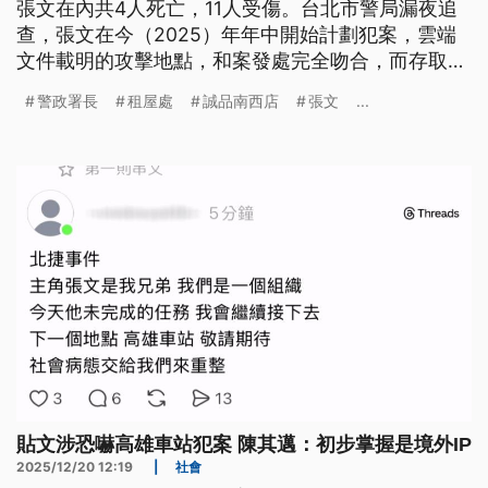
張文在內共4人死亡，11人受傷。台北市警局漏夜追
查，張文在今（2025）年年中開始計劃犯案，雲端
文件載明的攻擊地點，和案發處完全吻合，而存取的
權限登錄、紀錄都是同一個人，初步排除共犯可能，
警政署長
租屋處
誠品南西店
張文
...
研判是個人隨機殺人案件，警政署長張榮興表示，初
步排除恐怖攻擊。
貼文涉恐嚇高雄車站犯案 陳其邁：初步掌握是境外IP
2025/12/20 12:19
|
社會