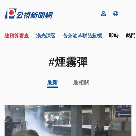
總預算審查
漢光演習
苦茶油苯駢芘超標
即時
熱門
#煙霧彈
最新
最相關