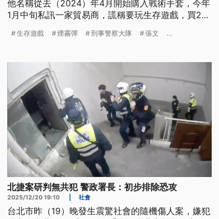
他名稱從去（2024）年4月開始購入戰術手套，今年
1月中旬私訊一家貿易商，謊稱要玩生存遊戲，買24
顆的煙霧彈，警方將持續追查嫌犯金流，也要查雙北
生存遊戲
煙霧彈
刑事警察大隊
張文
...
生存遊戲店。
北捷案研判無共犯 警政署長：初步排除恐攻
2025/12/20 19:10
|
社會
台北市昨（19）晚發生震驚社會的隨機傷人案，嫌犯