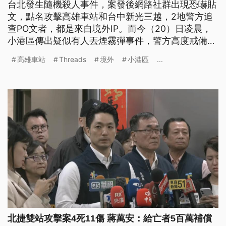
台北發生隨機殺人事件，案發後網路社群出現恐嚇貼
文，點名攻擊高雄車站和台中新光三越，2地警方追
查PO文者，都是來自境外IP。而今（20）日凌晨，
小港區傳出疑似有人丟煙霧彈事件，警方高度戒備，
到場發現是漁船救難使用的浮煙信號發煙筒，已循線
高雄車站
Threads
境外
小港區
...
帶回涉案人。
北捷雙站攻擊案4死11傷 蔣萬安：給亡者5百萬補償