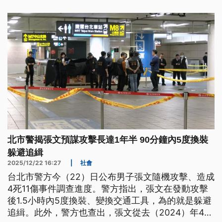
入。這起重大刑案發生後，至今已經有超過20起的網
路恐嚇貼文，今日北捷又收到炸彈恐嚇，警方全面戒
備。
北市警揭張文預謀攻擊長達1年半 90分鐘內5度換裝
躲避追緝
2025/12/22 16:27
|
社會
台北市警方今（22）日公布男子張文隨機攻擊、造成
4死11傷事件調查進度。警方指出，張文在發動攻擊
後1.5小時內5度換裝、變換交通工具，為的就是躲避
追緝。此外，警方也查出，張文從去（2024）年4月