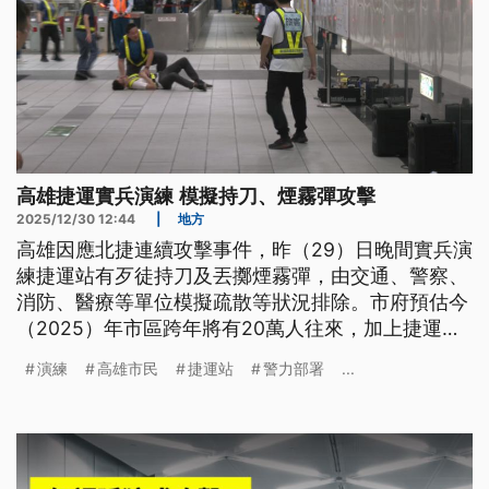
高雄捷運實兵演練 模擬持刀、煙霧彈攻擊
2025/12/30 12:44
|
地方
高雄因應北捷連續攻擊事件，昨（29）日晚間實兵演
練捷運站有歹徒持刀及丟擲煙霧彈，由交通、警察、
消防、醫療等單位模擬疏散等狀況排除。市府預估今
（2025）年市區跨年將有20萬人往來，加上捷運站
涵蓋疏散、警力部署、追查凶嫌等面向，才選定在此
演練
高雄市民
捷運站
警力部署
...
實兵演練。而在昨日下午高捷車廂也出現一名女子對
空氣咆哮，宣稱要按鈴報警、不讓列車開啟，警方獲
報後帶著盾牌前往處理，將女子請下車。