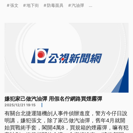
起，就開始購買煙霧彈、汽油桶等犯罪工具，顯示這
張文
地下街
防毒面具
汽油彈
...
是一起長達1年半的預謀犯罪。
嫌犯家己做汽油彈 用假名佇網路買煙霧彈
2025/12/21 19:15
|
有關台北捷運隨機刣人事件偵辦進度，警方今仔日說
明講，嫌犯張文，除了家己做汽油彈，舊年4月就開
始買戰術手套，閣開4萬8，買規箱的煙霧彈，嘛有犯