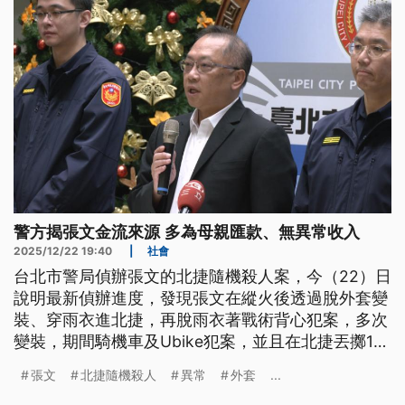
警方揭張文金流來源 多為母親匯款、無異常收入
2025/12/22 19:40
|
社會
台北市警局偵辦張文的北捷隨機殺人案，今（22）日
說明最新偵辦進度，發現張文在縱火後透過脫外套變
裝、穿雨衣進北捷，再脫雨衣著戰術背心犯案，多次
變裝，期間騎機車及Ubike犯案，並且在北捷丟擲17
個煙霧彈和3個汽油彈。至於金流上，大多用來繳房
張文
北捷隨機殺人
異常
外套
...
租，除了母親每季匯錢之外，沒有其他異常金流匯