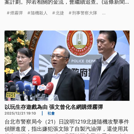
案計劃。抑若相關的金流，會繼續追查。(這條新聞
標題、前言是台文)
煙霧彈
隨機殺人
北捷
刑事警察大隊
...
以玩生存遊戲為由 張文曾化名網購煙霧彈
2025/12/21 19:10
|
社會
台北市警察局今（21）日說明1219北捷隨機攻擊事件
偵辦進度，指出嫌犯張文除了自製汽油彈，還使用其