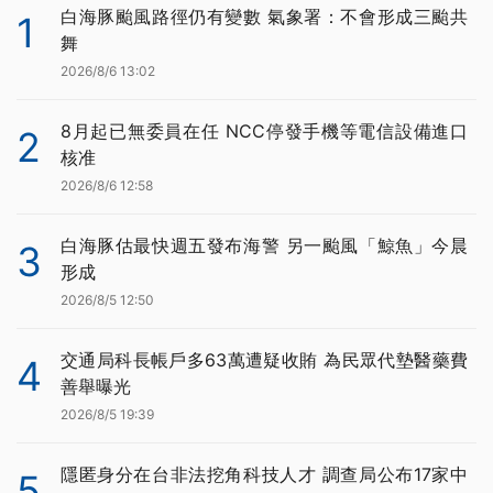
白海豚颱風路徑仍有變數 氣象署：不會形成三颱共
1
舞
2026/8/6 13:02
8月起已無委員在任 NCC停發手機等電信設備進口
2
核准
2026/8/6 12:58
白海豚估最快週五發布海警 另一颱風「鯨魚」今晨
3
形成
2026/8/5 12:50
交通局科長帳戶多63萬遭疑收賄 為民眾代墊醫藥費
4
善舉曝光
2026/8/5 19:39
隱匿身分在台非法挖角科技人才 調查局公布17家中
5