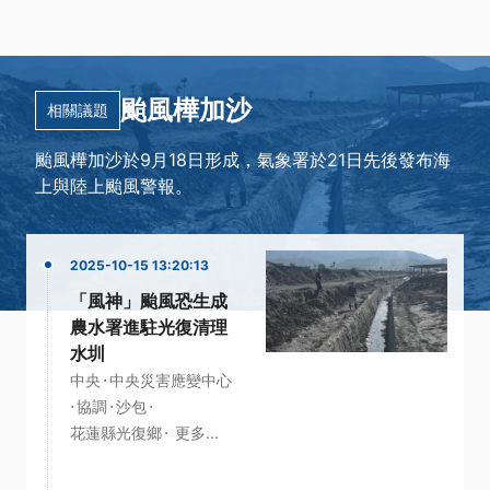
颱風樺加沙
相關議題
颱風樺加沙於9月18日形成，氣象署於21日先後發布海
上與陸上颱風警報。
2025-10-15 13:20:13
「風神」颱風恐生成
農水署進駐光復清理
水圳
·
中央
中央災害應變中心
·
·
·
協調
沙包
·
花蓮縣光復鄉
更多...