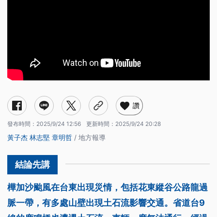
讚
發布時間：
2025/9/24 12:56
更新時間：
2025/9/24 20:28
黃子杰
林志堅
章明哲
/ 地方報導
樺加沙颱風在台東出現災情，包括花東縱谷公路龍過
脈一帶，有多處山壁出現土石流影響交通。省道台9