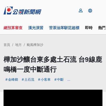
總預算審查
漢光演習
苦茶油苯駢芘超標
即時
熱門
首頁
地方
颱風樺加沙
樺加沙釀台東多處土石流 台9線鹿
鳴橋一度中斷通行
金峰鄉
土石流
小客車
中斷
...