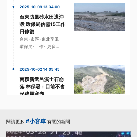
2025-10-09 13:34:00
台東防風砂水田遭沖
毀 環保局估需15工作
日修復
·
·
·
台東
市區
東北季風
·
·
環保局
工作
更多...
2025-10-02 14:05:45
南橫新武呂溪土石崩
落 林保署：目前不會
形成堰塞湖
·
·
南橫公路
台東縣政府
·
·
·
堰塞湖
林保署
部落
更多...
#小客車
閱讀更多
有關的新聞