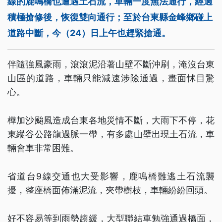
線的鹿鳴橋也遭遇土石流，車輛一度無法通行，經過
積極搶修後，恢復雙向通行；至於台東縣金峰鄉碰上
道路中斷，今（24）日上午也趕緊搶通。
伴隨強風豪雨，滾滾泥沿著山壁不斷沖刷，淹沒台東
山區的道路，車輛只能減速涉險通過，畫面怵目驚
心。
樺加沙颱風造成台東各地災情不斷，大雨下不停，花
東縱谷公路龍過脈一帶，有多處山壁出現土石流，車
輛會車非常困難。
省道台9線交通也大受影響，鹿鳴橋難逃土石流襲
擾，整座橋面佈滿泥流，夾帶樹枝，車輛紛紛回頭。
好不容易等到雨勢趨緩，大型聯結車勉強通過橋面，