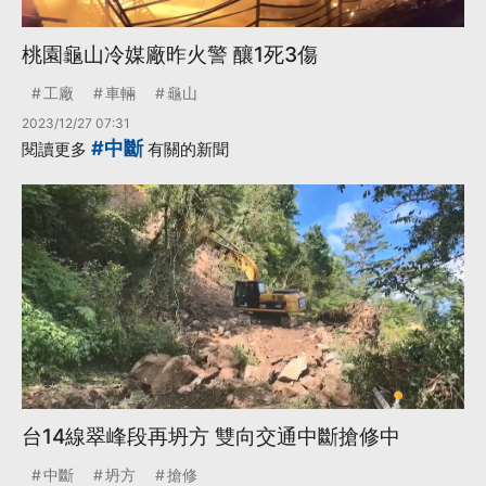
桃園龜山冷媒廠昨火警 釀1死3傷
工廠
車輛
龜山
2023/12/27 07:31
#中斷
閱讀更多
有關的新聞
台14線翠峰段再坍方 雙向交通中斷搶修中
中斷
坍方
搶修