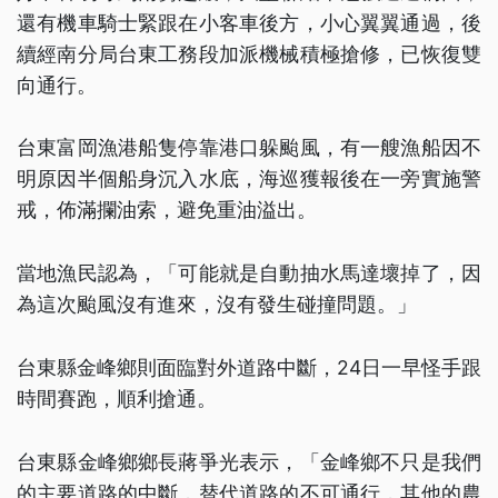
還有機車騎士緊跟在小客車後方，小心翼翼通過，後
續經南分局台東工務段加派機械積極搶修，已恢復雙
向通行。
台東富岡漁港船隻停靠港口躲颱風，有一艘漁船因不
明原因半個船身沉入水底，海巡獲報後在一旁實施警
戒，佈滿攔油索，避免重油溢出。
當地漁民認為，「可能就是自動抽水馬達壞掉了，因
為這次颱風沒有進來，沒有發生碰撞問題。」
台東縣金峰鄉則面臨對外道路中斷，24日一早怪手跟
時間賽跑，順利搶通。
台東縣金峰鄉鄉長蔣爭光表示，「金峰鄉不只是我們
的主要道路的中斷，替代道路的不可通行，其他的農