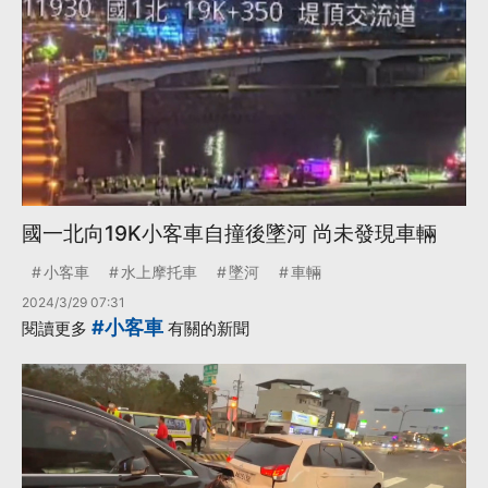
國一北向19K小客車自撞後墜河 尚未發現車輛
小客車
水上摩托車
墜河
車輛
2024/3/29 07:31
#小客車
閱讀更多
有關的新聞