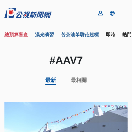
總預算審查
漢光演習
苦茶油苯駢芘超標
即時
熱門
#AAV7
最新
最相關