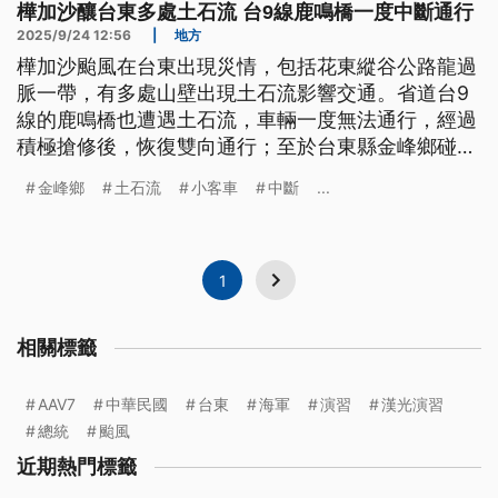
樺加沙釀台東多處土石流 台9線鹿鳴橋一度中斷通行
2025/9/24 12:56
|
地方
樺加沙颱風在台東出現災情，包括花東縱谷公路龍過
脈一帶，有多處山壁出現土石流影響交通。省道台9
線的鹿鳴橋也遭遇土石流，車輛一度無法通行，經過
積極搶修後，恢復雙向通行；至於台東縣金峰鄉碰上
道路中斷，今（24）日上午也趕緊搶通。
金峰鄉
土石流
小客車
中斷
...
1
相關標籤
AAV7
中華民國
台東
海軍
演習
漢光演習
總統
颱風
近期熱門標籤