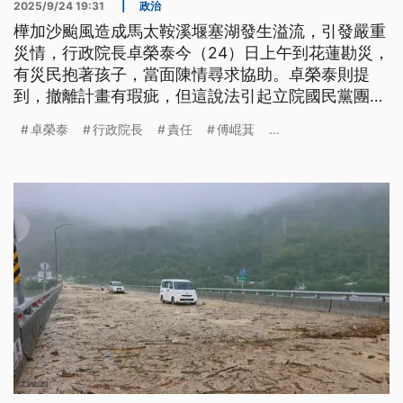
2025/9/24 19:31
|
政治
樺加沙颱風造成馬太鞍溪堰塞湖發生溢流，引發嚴重
災情，行政院長卓榮泰今（24）日上午到花蓮勘災，
有災民抱著孩子，當面陳情尋求協助。卓榮泰則提
到，撤離計畫有瑕疵，但這說法引起立院國民黨團總
召傅崐萁不滿，強調地方按照中央執行3種避難方
卓榮泰
行政院長
責任
傅崐萁
...
式，認為中央規避責任，雙方爆發口角，一路延燒到
前進指揮所。