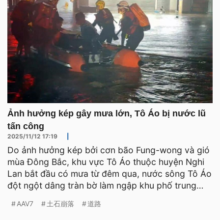
Ảnh hưởng kép gây mưa lớn, Tô Áo bị nước lũ
tấn công
2025/11/12 17:19
|
Do ảnh hưởng kép bởi cơn bão Fung-wong và gió
mùa Đông Bắc, khu vực Tô Áo thuộc huyện Nghi
Lan bắt đầu có mưa từ đêm qua, nước sông Tô Áo
đột ngột dâng tràn bờ làm ngập khu phố trung
tâm, khiến hàng n
AAV7
土石崩落
道路