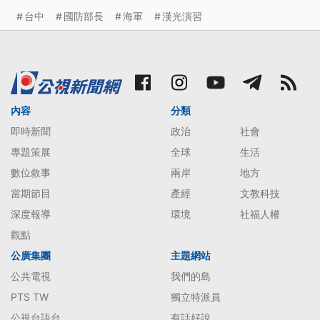
台中
國防部長
海軍
漢光演習
內容
分類
即時新聞
政治
社會
專題策展
全球
生活
數位敘事
兩岸
地方
當期節目
產經
文教科技
深度報導
環境
社福人權
觀點
公廣集團
主題網站
公共電視
我們的島
PTS TW
獨立特派員
公視台語台
有話好說