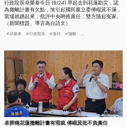
行政院長卓榮泰今日 (9/24) 早起去到花蓮勘災，認
為撤離計畫有欠點，煞引起國民黨立委傅崐萁不滿，
當場就趒起來，批評中央咧推責任，雙方隨起冤家。
（新聞標題、導言為台語文）
卓榮泰
行政院長
責任
撤離
...
卓揆稱花蓮撤離計畫有瑕疵 傅崐萁批不負責任