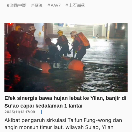
道路中斷
蘇澳
AAV7
土石崩落
Efek sinergis bawa hujan lebat ke Yilan, banjir di
Su’ao capai kedalaman 1 lantai
2025/11/12 17:09
|
Akibat pengaruh sirkulasi Taifun Fung-wong dan
angin monsun timur laut, wilayah Su'ao, Yilan