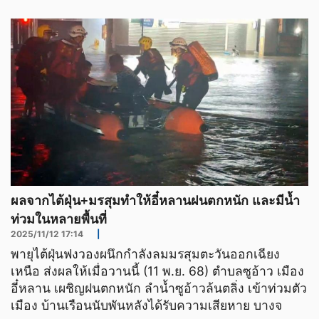
ผลจากไต้ฝุ่น+มรสุมทำให้อี๋หลานฝนตกหนัก และมีน้ำ
ท่วมในหลายพื้นที่
2025/11/12 17:14
|
พายุไต้ฝุ่นฟงวองผนึกกำลังลมมรสุมตะวันออกเฉียง
เหนือ ส่งผลให้เมื่อวานนี้ (11 พ.ย. 68) ตำบลซูอ้าว เมือง
อี๋หลาน เผชิญฝนตกหนัก ลำน้ำซูอ้าวล้นตลิ่ง เข้าท่วมตัว
เมือง บ้านเรือนนับพันหลังได้รับความเสียหาย บางจ