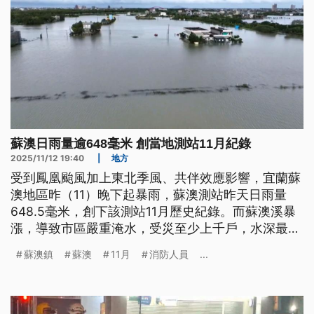
蘇澳日雨量逾648毫米 創當地測站11月紀錄
2025/11/12 19:40
|
地方
受到鳳凰颱風加上東北季風、共伴效應影響，宜蘭蘇
澳地區昨（11）晚下起暴雨，蘇澳測站昨天日雨量
648.5毫米，創下該測站11月歷史紀錄。而蘇澳溪暴
漲，導致市區嚴重淹水，受災至少上千戶，水深最高
超過1層樓；飯店地下室有不少民眾車輛泡水。蘇澳
蘇澳鎮
蘇澳
11月
消防人員
...
鎮白米溪也碰上溪水暴漲，附近低窪地區有住戶受
困，消防人員今（12）日一早及時救出受困民眾。