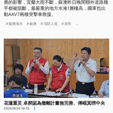
應的影響，宜蘭大雨不斷，蘇澳昨日晚間聯外道路幾
乎都被阻斷，最嚴重的地方水淹1層樓高，國軍也出
動AAV7兩棲突擊車救援。
蘇澳淹水
蘇澳
消防人員
居民
...
花蓮重災 卓揆認為撤離計畫無完善、傅崐萁嗙中央
2025/9/24 19:15
|