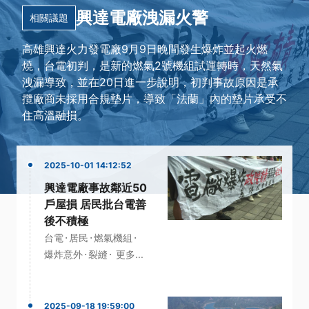
興達電廠洩漏火警
相關議題
高雄興達火力發電廠9月9日晚間發生爆炸並起火燃
燒，台電初判，是新的燃氣2號機組試運轉時，天然氣
洩漏導致，並在20日進一步說明，初判事故原因是承
攬廠商未採用合規墊片，導致「法蘭」內的墊片承受不
住高溫融損。
2025-10-01 14:12:52
興達電廠事故鄰近50
戶屋損 居民批台電善
後不積極
·
·
·
台電
居民
燃氣機組
·
·
爆炸意外
裂縫
更多...
2025-09-18 19:59:00