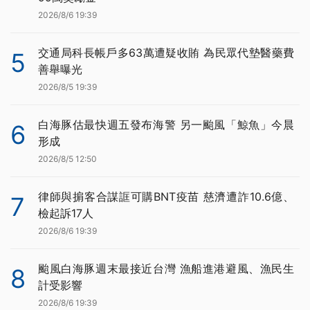
2026/8/6 19:39
交通局科長帳戶多63萬遭疑收賄 為民眾代墊醫藥費
5
善舉曝光
2026/8/5 19:39
白海豚估最快週五發布海警 另一颱風「鯨魚」今晨
6
形成
2026/8/5 12:50
律師與掮客合謀誆可購BNT疫苗 慈濟遭詐10.6億、
7
檢起訴17人
2026/8/6 19:39
颱風白海豚週末最接近台灣 漁船進港避風、漁民生
8
計受影響
2026/8/6 19:39