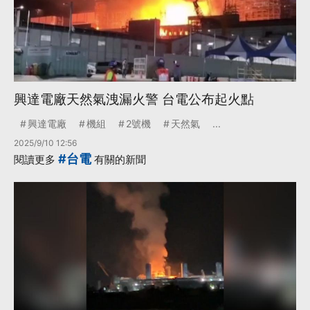
興達電廠天然氣洩漏火警 台電公布起火點
興達電廠
機組
2號機
天然氣
...
2025/9/10 12:56
#台電
閱讀更多
有關的新聞