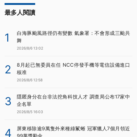
最多人閱讀
白海豚颱風路徑仍有變數 氣象署：不會形成三颱共
1
舞
2026/8/6 13:02
8月起已無委員在任 NCC停發手機等電信設備進口
2
核准
2026/8/6 12:58
隱匿身分在台非法挖角科技人才 調查局公布17家中
3
企名單
2026/8/5 16:03
屏東移除逾9萬隻外來種綠鬣蜥 冠軍獵人7個月領近
4
99萬獎勵金