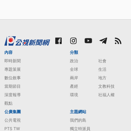
內容
分類
即時新聞
政治
社會
專題策展
全球
生活
數位敘事
兩岸
地方
當期節目
產經
文教科技
深度報導
環境
社福人權
觀點
公廣集團
主題網站
公共電視
我們的島
PTS TW
獨立特派員