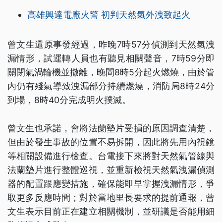
高雄興達電廠火警 初判天然氣外洩致起火
曾文生還原事發經過，昨晚7時57分偵測到天然氣洩
漏情形，試運轉人員也有聽見相關聲音，7時59分即
關閉氣渦輪機並撤離，晚間8時5分起火燃燒，由於管
內仍有殘氣導致洩漏部分持續燃燒，消防局8時24分
到場，8時40分完成明火撲滅。
曾文生也承諾，會將法蘭墊片受損的原因調查清楚，
但由於發生事故的位置不易拆開，因此將先用內視鏡
等相關設備進行檢查。台電接下來將對天然氣管線與
法蘭墊片進行整體巡視，並重新檢視天然氣洩漏偵測
器的配置跟應變措施，確保能即早掌握洩漏情形，爭
取更多反應時間；對於當地里長要求的提前通報，曾
文生表示目前正在建立相關機制，並研議是否能用細