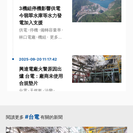
3機組停機影響供電
今翡翠水庫等水力發
電加入支援
·
·
·
供電
停機
備轉容量率
·
·
林口電廠
機組
更多...
2025-09-20 11:17:42
興達電廠火警原因出
爐 台電：廠商未使用
合規墊片
·
·
·
台電
天然氣
法蘭
·
·
興達電廠
事故
更多...
#台電
閱讀更多
有關的新聞