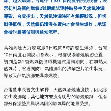
炸、起火燃燒，台電今（10）日兩度召開說明會，表
示初判為新的燃氣2號機組試運轉時發生天然氣洩漏
導致。台電指出，天然氣洩漏時即有掌握狀況，但切
斷供氣後，天然氣仍瀰漫在廠內才會發生爆炸，承諾
會檢討相關偵測與通知流程。
高雄興達火力發電廠9日晚間8時許發生爆炸，台電
10日兩度召開說明會表示，根據現場燃燒痕跡位置，
初判是新2號燃氣複循環機組試運轉期間，在加熱天
然氣時，管道間防止氣體漏出的法蘭墊片發生狀況，
導致天然氣洩漏並爆炸燃燒。
台電董事長曾文生解釋，天然氣燃燒速度快，因此除
發生洩漏處，其他地方並沒有明顯的燃燒痕跡，但有
部分保溫墊片與玻璃因閃燃氣爆的能量受損。