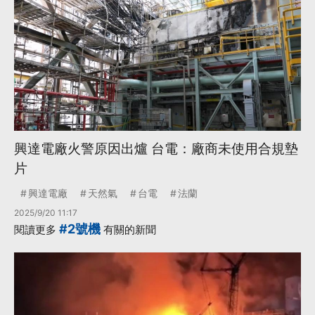
興達電廠火警原因出爐 台電：廠商未使用合規墊
片
興達電廠
天然氣
台電
法蘭
2025/9/20 11:17
#2號機
閱讀更多
有關的新聞