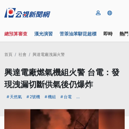
總預算審查
漢光演習
苦茶油苯駢芘超標
即時
熱門
首頁
社會
興達電廠洩漏火警
興達電廠燃氣機組火警 台電：發
現洩漏切斷供氣後仍爆炸
天然氣
2號機
機組
台電
...