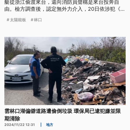
艇從浙江偷渡來台，還向消防員聲稱是來台投奔自
由。檢方調查後，認定無外力介入，20日依涉犯《出
入國移民法》起訴。
太陽能板
林口
雲林口湖偏僻道路遭偷倒垃圾 環保局已逮犯嫌並限
期清除
2024/11/22 12:31
|
地方