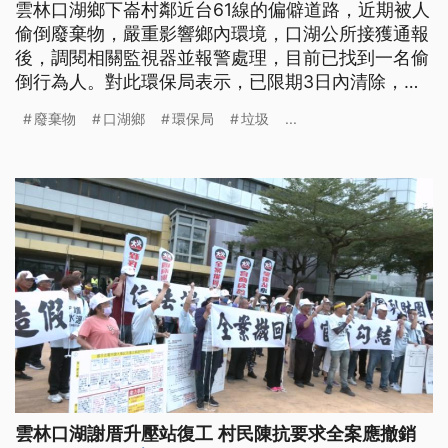
雲林口湖鄉下崙村鄰近台61線的偏僻道路，近期被人
偷倒廢棄物，嚴重影響鄉內環境，口湖公所接獲通報
後，調閱相關監視器並報警處理，目前已找到一名偷
倒行為人。對此環保局表示，已限期3日內清除，並
依《廢清法》處1200元至6000元罰鍰，若屆期未完
廢棄物
口湖鄉
環保局
垃圾
...
成清理，將按日加重處罰。
雲林口湖謝厝升壓站復工 村民陳抗要求全案應撤銷