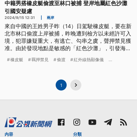
中籍男搭橡皮艇偷渡至林口被捕 登岸地屬紅色沙灘
引國安疑慮
2024/9/15 12:31
|
兩岸
來自中國的王姓男子昨（14）日駕駛橡皮艇，要在新
北市林口偷渡上岸被捕，昨晚遭到檢方以未經許可入
境，犯罪嫌疑重大，有逃亡、勾串之虞，聲押禁見獲
准。由於發現地點是敏感的「紅色沙灘」，引發海防
及國安疑慮的討論。海委會主委管碧玲強調，此次海
橡皮艇
羈押禁見
偷渡
紅外線熱顯像儀
...
巡無人為疏失，會大幅提升情監偵系統以及無人機系
統的部署，強化海防韌性。
1
內容
分類