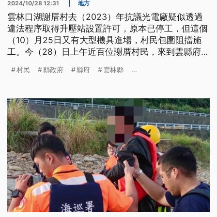
2024/10/28 12:31
|
地方
雲林口湖謝厝村去（2023）年抗議光電廠疑似透過
違法程序取得升壓站設置許可，原本已停工，但這個
（10）月25日又有大型機具進場，村民包圍阻擋施
工。今（28）日上午近百位謝厝村民，來到雲縣府門
口陳情抗議，要求該案場已被地檢起訴，應該要全案
村民
縣政府
縣府
雲林縣
...
撤銷。