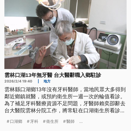
雲林口湖13年無牙醫 台大醫辭職入鄉駐診
2026/2/4 19:40
|
地方
雲林縣口湖鄉13年沒有牙科醫師，當地民眾大多得到
鄰近鄉鎮就醫，或預約衛生所一週一次的輪值看診。
為了補足牙科醫療資源不足問題，牙醫師賴奕卲辭去
台大醫院雲林分院工作，將常駐在口湖衛生所看診。
衛生局表示，希望醫師進駐能補足當地長期牙科醫療
口湖鄉
牙科
衛生所
醫師
...
缺口，守護偏鄉民眾。