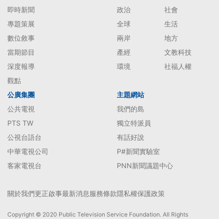
即時新聞
政治
社會
專題策展
全球
生活
數位敘事
兩岸
地方
當期節目
產經
文教科技
深度報導
環境
社福人權
觀點
公廣集團
主題網站
公共電視
我們的島
PTS TW
獨立特派員
公視台語台
有話好說
中華電視公司
P#新聞實驗室
客家電視台
PNN新聞議題中心
關於我們
更正啟事
最新消息
服務條款
隱私權保護政策
Copyright © 2020 Public Television Service Foundation. All Rights