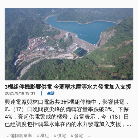
3機組停機影響供電 今翡翠水庫等水力發電加入支援
2025/9/18 19:31
|
生活
興達電廠與林口電廠共3部機組停機中，影響供電，
昨（17）日晚間夜尖峰的備轉容量率跌破6%、下探
4%，亮起供電警戒的橘燈，台電表示，今（18）日
已經調度包括翡翠水庫在內的水力發電加入支援，今
夜備轉容量率應可回歸6%以上，林口電廠的故障機
備轉容量率
機組
供電
發電
...