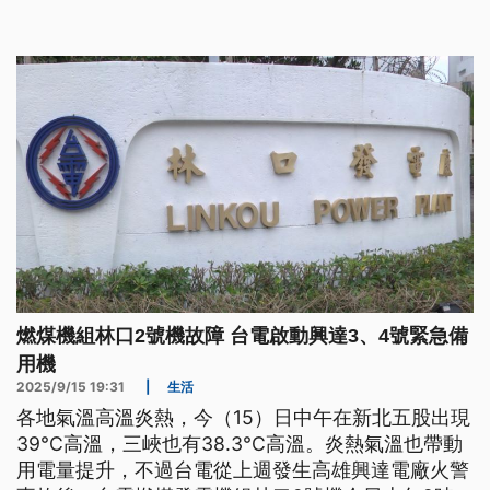
組，預計下週修復。
燃煤機組林口2號機故障 台電啟動興達3、4號緊急備
用機
2025/9/15 19:31
|
生活
各地氣溫高溫炎熱，今（15）日中午在新北五股出現
39°C高溫，三峽也有38.3°C高溫。炎熱氣溫也帶動
用電量提升，不過台電從上週發生高雄興達電廠火警