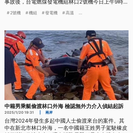
事故後，台電燃煤發電機組林口2號機今日上午9時
許，發電機的勵磁系統出現異常故障，目前台電人員
2號機
機組
發電機
高溫
...
積極搶修，台電也啟動緊急備用機組，包含興達3號
跟4號機組。
中籍男乘艇偷渡林口外海 檢認無外力介入偵結起訴
2025/1/20 19:31
|
兩岸
台灣2024年發生多起中國人士偷渡來台的案件。其
中在新北市林口外海，一名中國籍王姓男子駕駛橡皮