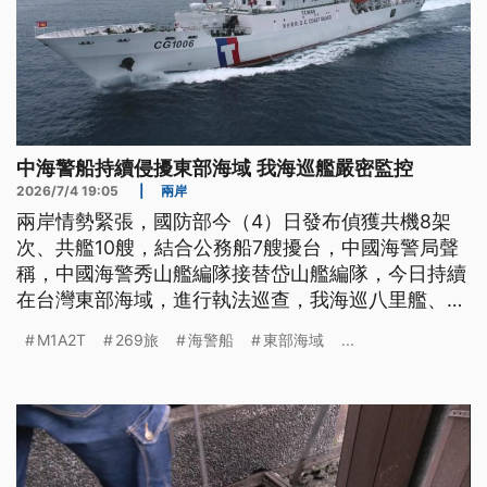
中海警船持續侵擾東部海域 我海巡艦嚴密監控
2026/7/4 19:05
|
兩岸
兩岸情勢緊張，國防部今（4）日發布偵獲共機8架
次、共艦10艘，結合公務船7艘擾台，中國海警局聲
稱，中國海警秀山艦編隊接替岱山艦編隊，今日持續
在台灣東部海域，進行執法巡查，我海巡八里艦、花
蓮艦即刻採取併航監控，陸委會譴責中共違法行為，
M1A2T
269旅
海警船
東部海域
...
做再多次還是違法。