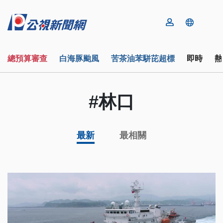
總預算審查
白海豚颱風
苦茶油苯駢芘超標
即時
熱
#林口
最新
最相關