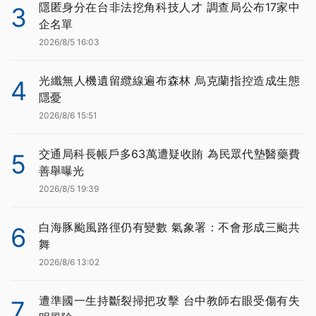
隱匿身分在台非法挖角科技人才 調查局公布17家中
3
企名單
2026/8/5 16:03
光纖無人機遺留纜線遍布森林 烏克蘭指控造成生態
4
隱憂
2026/8/6 15:51
交通局科長帳戶多63萬遭疑收賄 為民眾代墊醫藥費
5
善舉曝光
2026/8/5 19:39
白海豚颱風路徑仍有變數 氣象署：不會形成三颱共
6
舞
2026/8/6 13:02
遭準國一生持斷裂掃把攻擊 台中教師右眼受傷有失
7