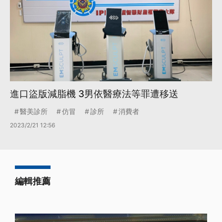
進口盜版減脂機 3男依醫療法等罪遭移送
醫美診所
仿冒
診所
消費者
2023/2/21 12:56
編輯推薦