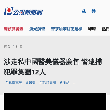
總預算審查
漢光演習
苦茶油苯駢芘超標
即時
熱門
首頁
社會
涉走私中國醫美儀器廉售 警逮捕
犯罪集團12人
鳳凰電波
醫美
犯罪集團
產品
...