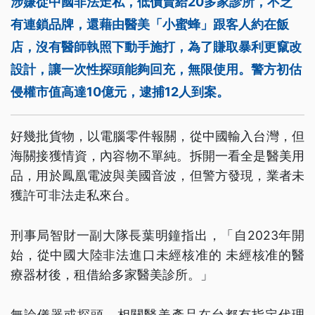
涉嫌從中國非法走私，低價賣給20多家診所，不乏
有連鎖品牌，還藉由醫美「小蜜蜂」跟客人約在飯
店，沒有醫師執照下動手施打，為了賺取暴利更竄改
設計，讓一次性探頭能夠回充，無限使用。警方初估
侵權市值高達10億元，逮捕12人到案。
好幾批貨物，以電腦零件報關，從中國輸入台灣，但
海關接獲情資，內容物不單純。拆開一看全是醫美用
品，用於鳳凰電波與美國音波，但警方發現，業者未
獲許可非法走私來台。
刑事局智財一副大隊長葉明鐘指出，「自2023年開
始，從中國大陸非法進口未經核准的 未經核准的醫
療器材後，租借給多家醫美診所。」
無論儀器或探頭，相關醫美產品在台都有指定代理