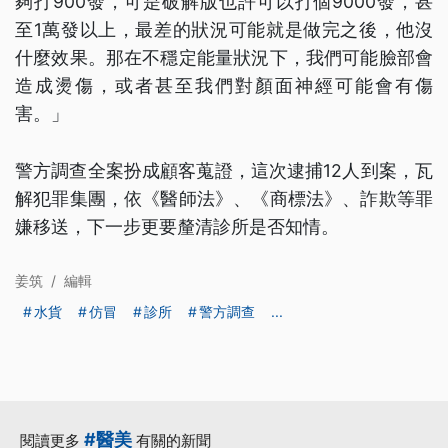
夠打900發，可是破解版也許可以打個9000發，甚
至1萬發以上，最差的狀況可能就是做完之後，他沒
什麼效果。那在不穩定能量狀況下，我們可能臉部會
造成燙傷，或者甚至我們對顏面神經可能會有傷
害。」
警方調查全案扮成顧客蒐證，這次逮捕12人到案，瓦
解犯罪集團，依《醫師法》、《商標法》、詐欺等罪
嫌移送，下一步更要釐清診所是否知情。
姜筑
/
編輯
水貨
仿冒
診所
警方調查
...
#醫美
閱讀更多
有關的新聞