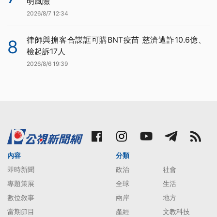
明風險
2026/8/7 12:34
律師與掮客合謀誆可購BNT疫苗 慈濟遭詐10.6億、
8
檢起訴17人
2026/8/6 19:39
內容
分類
即時新聞
政治
社會
專題策展
全球
生活
數位敘事
兩岸
地方
當期節目
產經
文教科技