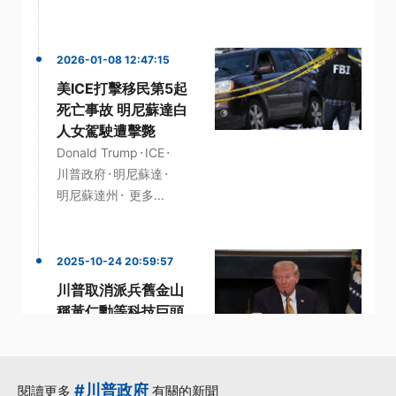
2026-01-08 12:47:15
美ICE打擊移民第5起
死亡事故 明尼蘇達白
人女駕駛遭擊斃
·
·
Donald Trump
ICE
·
·
川普政府
明尼蘇達
·
明尼蘇達州
更多...
2025-10-24 20:59:57
川普取消派兵舊金山
稱黃仁勳等科技巨頭
勸退
·
·
·
·
取消
川普
科技
聯邦
·
舊金山
更多...
#川普政府
閱讀更多
有關的新聞