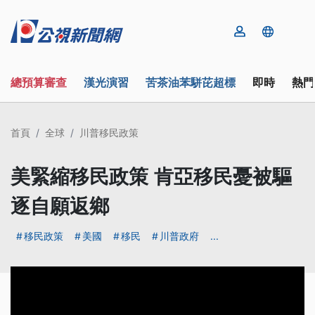
總預算審查
漢光演習
苦茶油苯駢芘超標
即時
熱門
首頁
全球
川普移民政策
美緊縮移民政策 肯亞移民憂被驅
逐自願返鄉
移民政策
美國
移民
川普政府
...