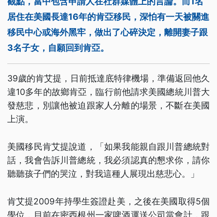
觀點，當中包含申請人在社群媒體上的言論。而1名
居住在美國長達16年的肯亞移民，深怕有一天被關進
移民中心或海外黑牢，做出了心碎決定，離開妻子跟
3名子女，自願回到肯亞。
39歲的肯艾提，日前抵達底特律機場，準備返回他久
違10多年的故鄉肯亞，臨行前他請求美國總統川普大
發慈悲，別讓他被迫跟家人分離的場景，不斷在美國
上演。
美國移民肯艾提說道，「如果我能親自跟川普總統對
話，我會告訴川普總統，我必須認真的懇求你，請你
聽聽孩子們的哭泣，對我這種人展現出慈悲心。」
肯艾提2009年持學生簽證赴美，之後在美國取得5個
學位，目前在密西根州一家啤酒運送公司當會計，跟