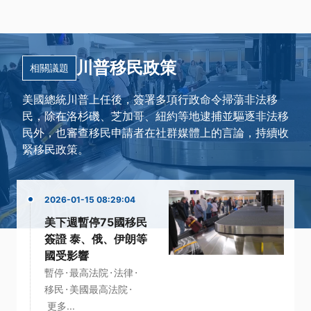
川普移民政策
相關議題
美國總統川普上任後，簽署多項行政命令掃蕩非法移
民，除在洛杉磯、芝加哥、紐約等地逮捕並驅逐非法移
民外，也審查移民申請者在社群媒體上的言論，持續收
緊移民政策。
2026-01-15 08:29:04
美下週暫停75國移民
簽證 泰、俄、伊朗等
國受影響
·
·
·
暫停
最高法院
法律
·
·
移民
美國最高法院
更多...