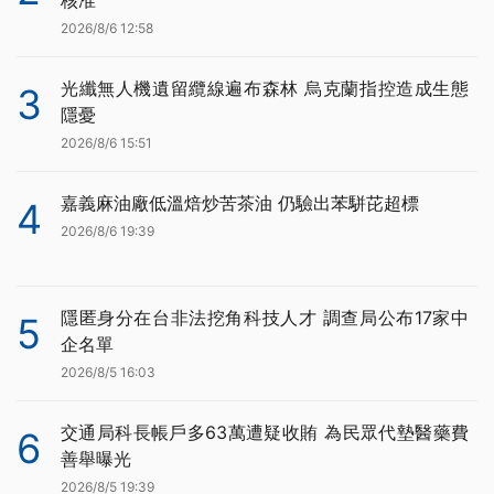
2026/8/6 12:58
光纖無人機遺留纜線遍布森林 烏克蘭指控造成生態
3
隱憂
2026/8/6 15:51
嘉義麻油廠低溫焙炒苦茶油 仍驗出苯駢芘超標
4
2026/8/6 19:39
隱匿身分在台非法挖角科技人才 調查局公布17家中
5
企名單
2026/8/5 16:03
交通局科長帳戶多63萬遭疑收賄 為民眾代墊醫藥費
6
善舉曝光
2026/8/5 19:39