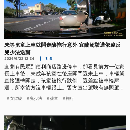
未等孩童上車就開走釀拖行意外 宜蘭駕駛遭依違反
兒少法送辦
2026/6/22 12:34
|
社會
宜蘭有民眾到便利商店路邊停車，卻看見前方一位家
長上車後，未成年孩童在後座開門還未上車，車輛就
直接迴轉開走，孩童被拖行跌倒，還差點被車輪壓
過，所幸後方沒車輛跟上。警方查出駕駛有無照駕駛
等多項違規行為，依法開單，因行為違反《兒少
女駕駛
兒少法
孩童
拖行
法》，全案也通報社會處調查。