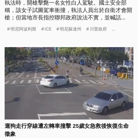
執法時，開槍擊斃一名女性白人駕駛。國土安全部
稱，該女子試圖駕車衝撞，執法人員出於自衛才會開
槍；但當地市長指控聯邦政府說法不實，並喊話
ICE「滾出這座城市」。這起事件是川普政府自去年
明尼阿波利斯
ICE
明尼蘇達州
川普政府
...
起宣布強力打擊移民後，全美第5起因ICE執法導致民
眾死亡事故。
遛狗走行穿線遭左轉車撞擊 25歲女急救後恢復生命
徵象