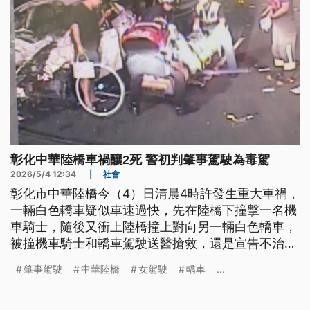
彰化中華陸橋車禍釀2死 警初判肇事駕駛為毒駕
2026/5/4 12:34
|
社會
彰化市中華陸橋今（4）日清晨4時許發生重大車禍，
一輛白色轎車疑似車速過快，先在陸橋下撞擊一名機
車騎士，隨後又衝上陸橋撞上對向另一輛白色轎車，
被撞機車騎士和轎車駕駛送醫搶救，還是宣告不治。
警方初步調查，肇事駕駛雖然酒測值為零，但經抽血
肇事駕駛
中華陸橋
女駕駛
轎車
...
檢驗，確定體內驗出安非他命，將他依法送辦。