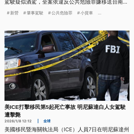
駕駛疑似酒駕，全案依違反公共危險罪嫌移送台南地
檢署偵辦。
新營
肇事駕駛
公共危險罪
小貨車
...
美ICE打擊移民第5起死亡事故 明尼蘇達白人女駕駛
遭擊斃
2026/1/8 12:12
|
全球
美國移民暨海關執法局（ICE）人員7日在明尼蘇達州