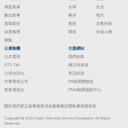
專題策展
全球
生活
數位敘事
兩岸
地方
當期節目
產經
文教科技
深度報導
環境
社福人權
觀點
公廣集團
主題網站
公共電視
我們的島
PTS TW
獨立特派員
公視台語台
有話好說
中華電視公司
P#新聞實驗室
客家電視台
PNN新聞議題中心
關於我們
更正啟事
最新消息
服務條款
隱私權保護政策
Copyright © 2020 Public Television Service Foundation. All Rights
Reserved.