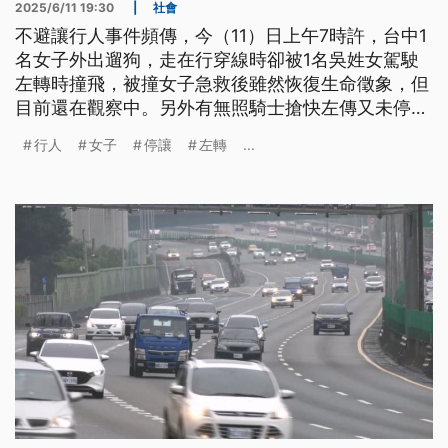
2025/6/11 19:30
|
社會
不避讓行人事件頻傳，今（11）日上午7時許，台中1
名女子外出遛狗，走在行穿線時卻被1名吳姓女駕駛
左轉時撞飛，被撞女子急救後雖然恢復生命徵象，但
目前還在觀察中。另外有無照騎士搶快左傳又未停讓
行人，被員警攔下開了3張罰單。至於高雄也有民眾
行人
女子
停讓
左轉
...
拍下，在苓雅區有老翁正要過馬路，多部車輛也不停
讓，警方也依法製單舉發。