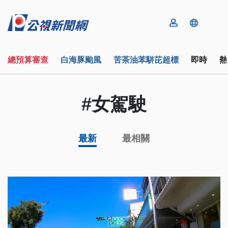
總預算審查
白海豚颱風
苦茶油苯駢芘超標
即時
熱
#女駕駛
最新
最相關