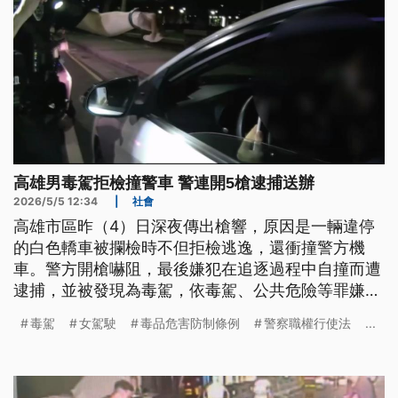
高雄男毒駕拒檢撞警車 警連開5槍逮捕送辦
2026/5/5 12:34
|
社會
高雄市區昨（4）日深夜傳出槍響，原因是一輛違停
的白色轎車被攔檢時不但拒檢逃逸，還衝撞警方機
車。警方開槍嚇阻，最後嫌犯在追逐過程中自撞而遭
逮捕，並被發現為毒駕，依毒駕、公共危險等罪嫌移
送偵辦。毒駕頻傳，彰化同一天也傳出毒駕事故奪走
毒駕
女駕駛
毒品危害防制條例
警察職權行使法
...
2命；警政署表示會持續強力執法，並推動包含提高
罰則、連坐罰等修法，希望強化嚇阻作用。