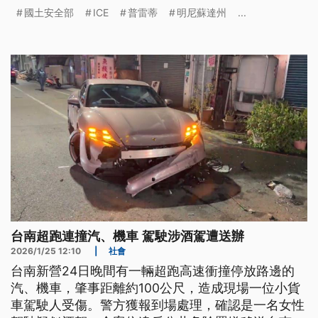
公信力。正當事件持續發酵之際，美國宣布將派遣
國土安全部
ICE
普雷蒂
明尼蘇達州
...
ICE人員前往義大利米蘭參與冬季奧運維安，當地政
界不僅強烈反彈，米蘭市長甚至也直言「不歡迎」。
台南超跑連撞汽、機車 駕駛涉酒駕遭送辦
2026/1/25 12:10
|
社會
台南新營24日晚間有一輛超跑高速衝撞停放路邊的
汽、機車，肇事距離約100公尺，造成現場一位小貨
車駕駛人受傷。警方獲報到場處理，確認是一名女性