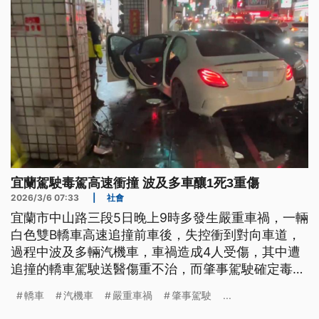
宜蘭駕駛毒駕高速衝撞 波及多車釀1死3重傷
2026/3/6 07:33
|
社會
宜蘭市中山路三段5日晚上9時多發生嚴重車禍，一輛
白色雙B轎車高速追撞前車後，失控衝到對向車道，
過程中波及多輛汽機車，車禍造成4人受傷，其中遭
追撞的轎車駕駛送醫傷重不治，而肇事駕駛確定毒
駕。
轎車
汽機車
嚴重車禍
肇事駕駛
...