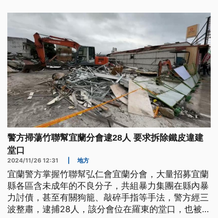
警方掃蕩竹聯幫宜蘭分會逮28人 要求拆除鐵皮違建
堂口
2024/11/26 12:31
|
地方
宜蘭警方掌握竹聯幫弘仁會宜蘭分會，大量招募宜蘭
縣各區含未成年的不良分子，共組暴力集團在縣內暴
力討債，甚至有關狗籠、敲碎手指等手法，警方經三
波整肅，逮捕28人，該分會位在羅東的堂口，也被查