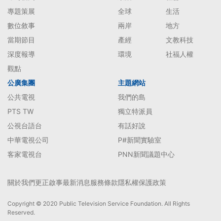
專題策展
全球
生活
數位敘事
兩岸
地方
當期節目
產經
文教科技
深度報導
環境
社福人權
觀點
公廣集團
主題網站
公共電視
我們的島
PTS TW
獨立特派員
公視台語台
有話好說
中華電視公司
P#新聞實驗室
客家電視台
PNN新聞議題中心
關於我們
更正啟事
最新消息
服務條款
隱私權保護政策
Copyright © 2020 Public Television Service Foundation. All Rights
Reserved.