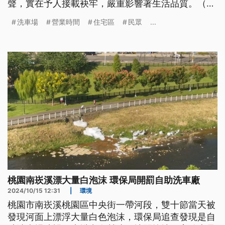
聲，實在予人接載袂牢，嚴重影響著生活品質。（這
條新聞標題、前言、內文是臺語文。）
洗車場
營業時間
住宅區
民眾
...
桃園南崁溪漂大量白泡沫 環保局開罰自助洗車廠
2024/10/15 12:31
|
環境
桃園市南崁溪桃園區中央街一帶河段，雙十節當天被
發現河面上漂浮大量白色泡沫，環保局追查發現是自