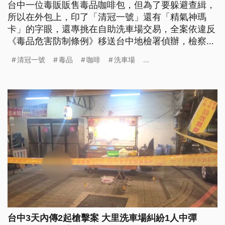
台中一位毒販販售毒品咖啡包，但為了要躲避查緝，
所以在外包上，印了「清冠一號」還有「精氣神瑪
卡」的字眼，還專挑在自助洗車場交易，全案依違反
《毒品危害防制條例》移送台中地檢署偵辦，檢察官
認為吳嫌惡性重大，向台中地院聲請羈押獲准。
清冠一號
毒品
咖啡
洗車場
...
台中3天內傳2起槍擊案 大里洗車場糾紛1人中彈