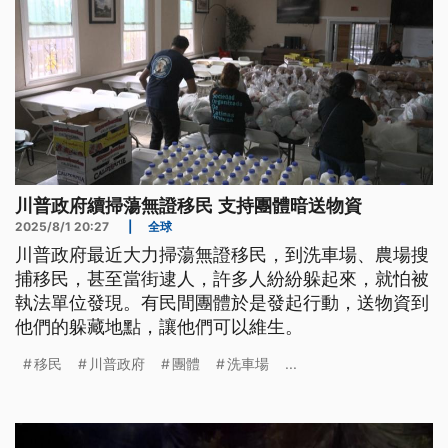
川普政府續掃蕩無證移民 支持團體暗送物資
2025/8/1 20:27
|
全球
川普政府最近大力掃蕩無證移民，到洗車場、農場搜
捕移民，甚至當街逮人，許多人紛紛躲起來，就怕被
執法單位發現。有民間團體於是發起行動，送物資到
他們的躲藏地點，讓他們可以維生。
移民
川普政府
團體
洗車場
...