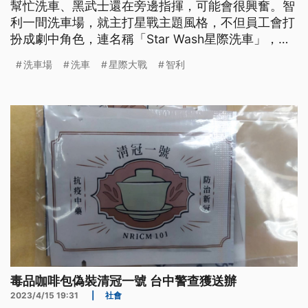
幫忙洗車、黑武士還在旁邊指揮，可能會很興奮。智
利一間洗車場，就主打星戰主題風格，不但員工會打
扮成劇中角色，連名稱「Star Wash星際洗車」，都
跟星戰Star Wars很相似。不過太像也引來麻煩，星
洗車場
洗車
星際大戰
智利
戰所屬的盧卡斯影業，最近就控告星際洗車涉嫌抄
襲，不能註冊商標。
毒品咖啡包偽裝清冠一號 台中警查獲送辦
2023/4/15 19:31
|
社會