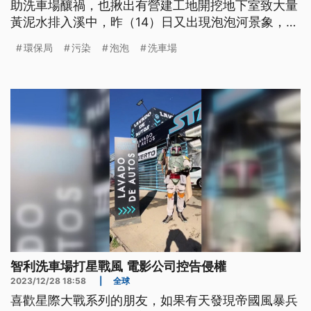
助洗車場釀禍，也揪出有營建工地開挖地下室致大量
黃泥水排入溪中，昨（14）日又出現泡泡河景象，環
保局稽查是同一家洗車場所排，已再依《水污染防治
環保局
污染
泡泡
洗車場
法》開罰，並限期18日前改善完成。
智利洗車場打星戰風 電影公司控告侵權
2023/12/28 18:58
|
全球
喜歡星際大戰系列的朋友，如果有天發現帝國風暴兵