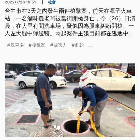
2022/7/26 19:51
|
社會
台中市在3天之內發生兩件槍擊案，前天在潭子火車
站，一名滷味攤老闆被當街開槍身亡，今（26）日清
晨，在大里有間洗車場，疑似因為股東糾紛開槍、一
人左大腿中彈送醫。兩起案件主嫌目前都在逃逸中，
警方也全力追緝。
洗車場
槍擊案
被害人
糾紛
...