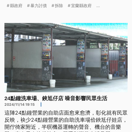
出是鐵皮違建，地主已自行找廠商拆除，縣政府26日
縣政府
暴力討債
拆除
宜蘭縣政府
...
到場，確認拆除進度。
24點鐘洗車場、鋏尪仔店 噪音影響民眾生活
2024/11/14 19:15
|
這陣24點鐘營業的自助店面愈來愈濟，彰化就有民眾
反映，袂少24點鐘營業的自助洗車場佮鋏尪仔娃店，
開佇徛家附近，半暝機器運轉的聲音、機台的音樂