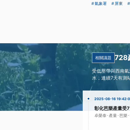
氣象署
屏東
72
相關議題
受低壓帶與西南氣
水，連續7天有測
2025-08-16 19:42:
彰化芭樂產量受7
·
·
·
卓榮泰
產量
芭樂