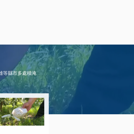
雄等縣市多處積淹