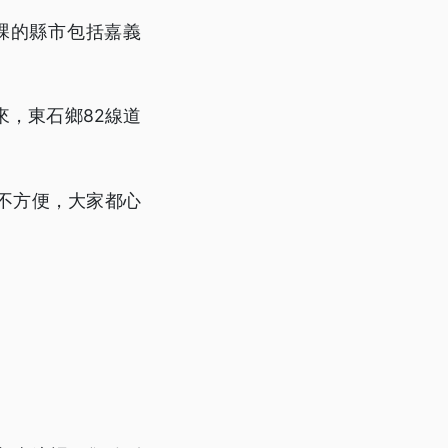
課的縣市包括嘉義
，東石鄉82線道
不方便，大家都心
」