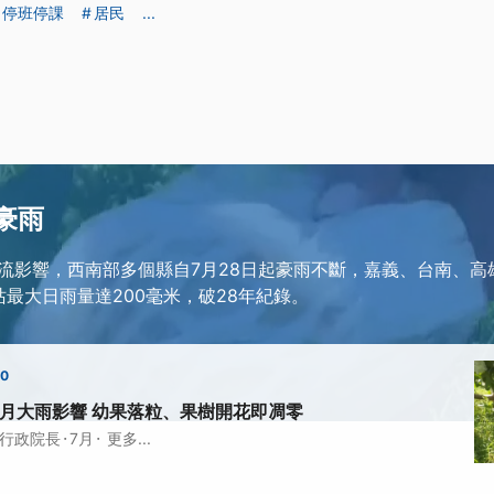
停班停課
居民
...
8豪雨
流影響，西南部多個縣自7月28日起豪雨不斷，嘉義、台南、高
站最大日雨量達200毫米，破28年紀錄。
00
月大雨影響 幼果落粒、果樹開花即凋零
·
·
行政院長
7月
更多...