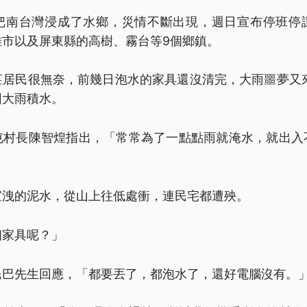
把南台灣浸成了水鄉，災情不斷出現，週日宣布停班停
雄市以及屏東縣的高樹、霧台等9個鄉鎮。
莊居民很無奈，前幾日泡水的家具還沒清完，大雨噩夢又來
因大雨積水。
屯村長陳智煌指出，「常常為了一點點雨就淹水，就出入
宣洩的泥水，從山上往低處衝，連民宅都遭殃。
個家具呢？」
民巴先生回應，「都要丟了，都泡水了，還好電腦沒有。