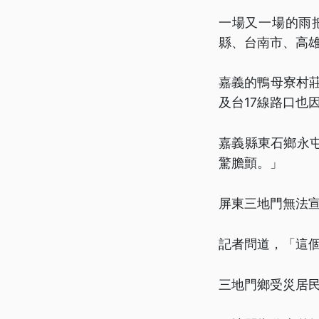
一場又一場的雨
縣、台南市、高
嘉義的鴨母寮村
及台17線路口也
嘉義縣東石鄉永
驚膽顫。」
屏東三地門無法
記者問道，「這
三地門鄉受災居