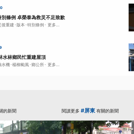
00
特別條例 卓榮泰為救災不足致歉
·
·
·
災後重建
版本
特別條例
更多...
9
林水林鄉民忙重建屋頂
·
·
·
抽水機
楊柳颱風
鄉公所
更多...
#屏東
關的新聞
閱讀更多
有關的新聞