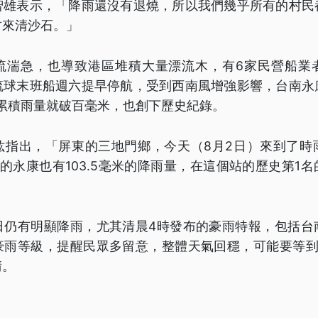
智雄表示，「降雨還沒有退燒，所以我們幾乎所有的村民
方來清沙石。」
流湍急，也導致港區堆積大量漂流木，有6家民營船業
琉球末班船週六提早停航，受到西南風增強影響，台南永
累積雨量就破百毫米，也創下歷史紀錄。
竑指出，「屏東的三地門鄉，今天（8月2日）來到了時
市的永康也有103.5毫米的降雨量，在這個站的歷史第1
日仍有明顯降雨，尤其清晨4時發布的豪雨特報，包括台
豪雨等級，提醒民眾多留意，整體天氣回穩，可能要等到
晴。