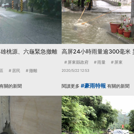
高雄桃源、六龜緊急撤離
高屏24小時雨量逾300毫米
屏東縣政府
雨量
屏東
區
居民
撤離
2020/5/22 12:53
#豪雨特報
有關的新聞
閱讀更多
有關的新聞