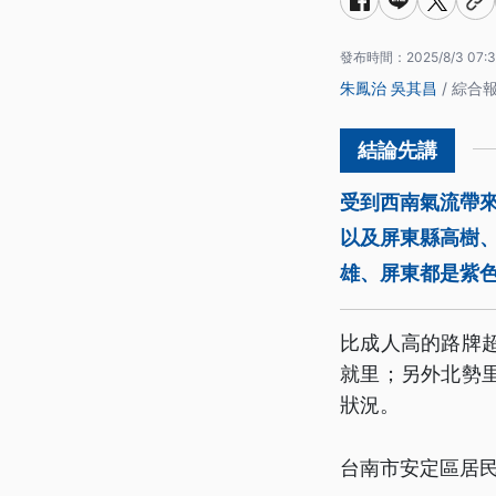
發布時間：
2025/8/3 07:3
朱鳳治
吳其昌
/ 綜合
受到西南氣流帶
以及屏東縣高樹
雄、屏東都是紫
比成人高的路牌
就里；另外北勢
狀況。
台南市安定區居