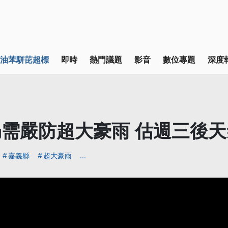
油苯駢芘超標
即時
熱門議題
影音
數位專題
深度
需嚴防超大豪雨 估週三後
嘉義縣
超大豪雨
...