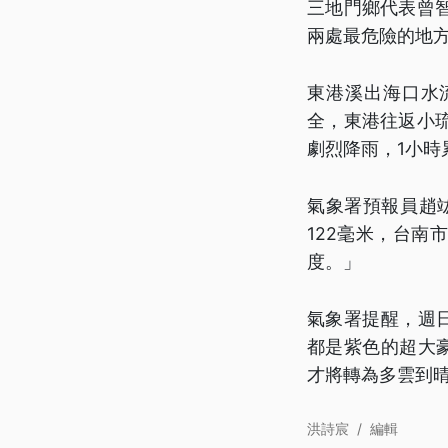
三地門鄉代表曾
兩處最危險的地
東港溪出海口水
全，東港往返小
劇烈降雨，1小時
氣象署預報員趙
122毫米，台南
度。」
氣象署提醒，週
都是紫色的超大
才將轉為多雲到
洪詩宸
/
編輯