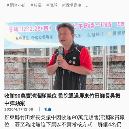
或學生權利，已於5月19日正式解除其校長職務。
調查小組
校長
琉球
職場霸凌
...
收賄90萬賣清潔隊職位 監院通過屏東竹田鄉長吳振
中彈劾案
2026/4/17 12:58
|
社會
屏東縣竹田鄉長吳振中因收賄90萬元販售清潔隊員職
位，甚至為此逼迫下屬以不實考核方式，解僱4名仍