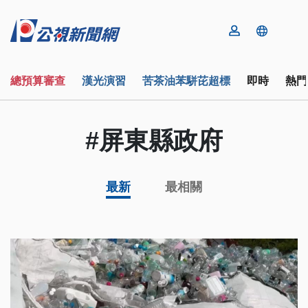
總預算審查
漢光演習
苦茶油苯駢芘超標
即時
熱門
#屏東縣政府
最新
最相關