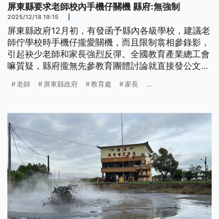
屏東縣要求老師校內手機仔關機 縣府:無強制
2025/12/18 19:15
|
屏東縣政府12月初，有發函予縣內各級學校，建議老
師佇學校時手機仔攏愛關機，而且限制翕相參錄影，
引起袂少老師和家長強烈反彈。全國教育產業總工會
嘛質疑，縣府攏無先參教育團體討論就直接發公文，
縣府教育處出面回應，強調只是提供各校參考，並毋
老師
屏東縣政府
教育處
家長
...
是強制實施。（新聞標題、導言及內文皆為台語文）