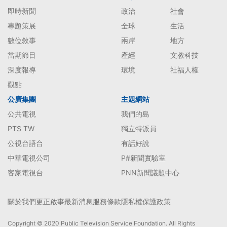
即時新聞
政治
社會
專題策展
全球
生活
數位敘事
兩岸
地方
當期節目
產經
文教科技
深度報導
環境
社福人權
觀點
公廣集團
主題網站
公共電視
我們的島
PTS TW
獨立特派員
公視台語台
有話好說
中華電視公司
P#新聞實驗室
客家電視台
PNN新聞議題中心
關於我們
更正啟事
最新消息
服務條款
隱私權保護政策
Copyright © 2020 Public Television Service Foundation. All Rights