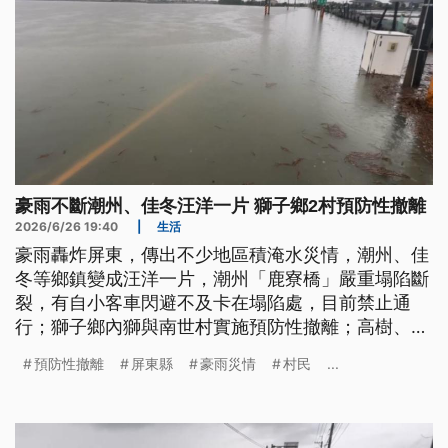
豪雨不斷潮州、佳冬汪洋一片 獅子鄉2村預防性撤離
2026/6/26 19:40
|
生活
豪雨轟炸屏東，傳出不少地區積淹水災情，潮州、佳
冬等鄉鎮變成汪洋一片，潮州「鹿寮橋」嚴重塌陷斷
裂，有自小客車閃避不及卡在塌陷處，目前禁止通
行；獅子鄉內獅與南世村實施預防性撤離；高樹、佳
冬、林邊等地區，一度停電達1.7萬多戶。
預防性撤離
屏東縣
豪雨災情
村民
...