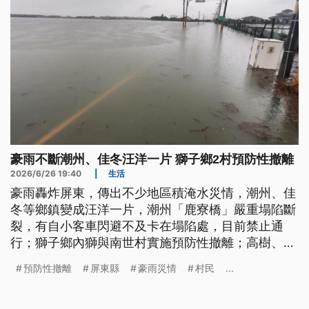
豪雨不斷潮州、佳冬汪洋一片 獅子鄉2村預防性撤離
2026/6/26 19:40
|
生活
豪雨轟炸屏東，傳出不少地區積淹水災情，潮州、佳
冬等鄉鎮變成汪洋一片，潮州「鹿寮橋」嚴重塌陷斷
裂，有自小客車閃避不及卡在塌陷處，目前禁止通
行；獅子鄉內獅與南世村實施預防性撤離；高樹、佳
冬、林邊等地區，一度停電達1.7萬多戶。
預防性撤離
屏東縣
豪雨災情
村民
...