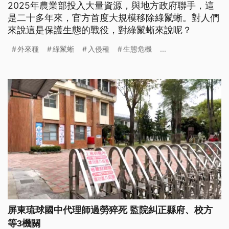
2025年農業部投入大量資源，與地方政府聯手，這
是二十多年來，官方首度大規模移除綠鬣蜥。對人們
來說這是保護生態的戰役，對綠鬣蜥來說呢？
外來種
綠鬣蜥
入侵種
生態危機
...
屏東琉球國中代理師過勞猝死 監院糾正縣府、校方
等3機關