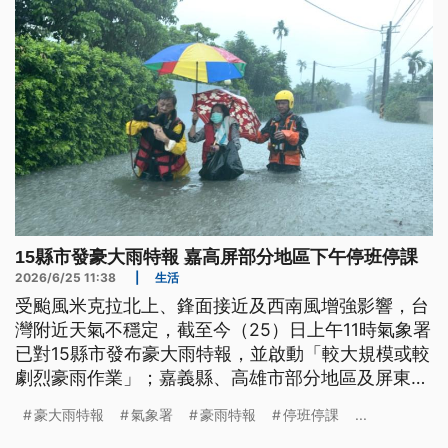
15縣市發豪大雨特報 嘉高屏部分地區下午停班停課
2026/6/25 11:38
|
生活
受颱風米克拉北上、鋒面接近及西南風增強影響，台
灣附近天氣不穩定，截至今（25）日上午11時氣象署
已對15縣市發布豪大雨特報，並啟動「較大規模或較
劇烈豪雨作業」；嘉義縣、高雄市部分地區及屏東縣
全縣則從今日下午起停班停課。
豪大雨特報
氣象署
豪雨特報
停班停課
...