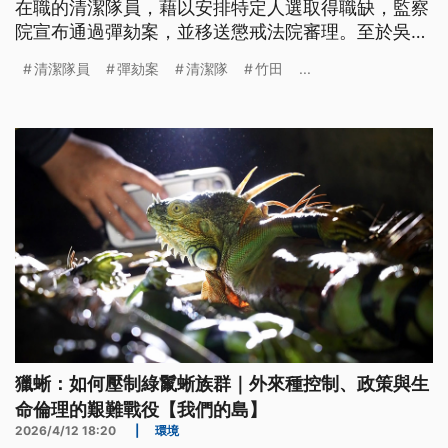
在職的清潔隊員，藉以安排特定人選取得職缺，監察
院宣布通過彈劾案，並移送懲戒法院審理。至於吳振
中則已於去（2025）年被依收賄罪判處3年10月徒
清潔隊員
彈劾案
清潔隊
竹田
...
刑，並遭屏東縣府停職。
獵蜥：如何壓制綠鬣蜥族群｜外來種控制、政策與生
命倫理的艱難戰役【我們的島】
2026/4/12 18:20
|
環境