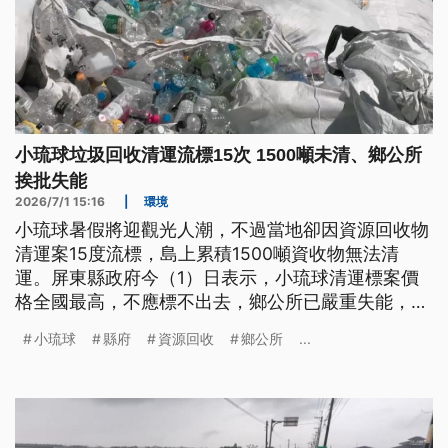
小琉球垃圾回收清運流標15次 1500噸未清、鄉公所
挨批失能
2026/7/1 15:16
|
環境
小琉球暑假將迎觀光人潮，不過當地卻因資源回收物
清運案15度流標，島上累積1500噸資收物無法清
運。屏東縣政府今（1）日表示，小琉球清運標案價
格全國最高，不應標不出去，鄉公所已嚴重失能，若
下次（7日）仍流標，縣府將介入處理。
小琉球
縣府
資源回收
鄉公所
...