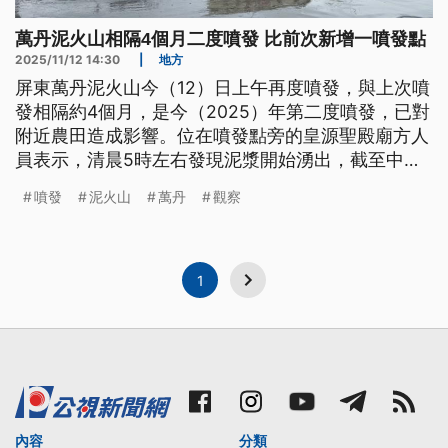
萬丹泥火山相隔4個月二度噴發 比前次新增一噴發點
2025/11/12 14:30
|
地方
屏東萬丹泥火山今（12）日上午再度噴發，與上次噴
發相隔約4個月，是今（2025）年第二度噴發，已對
附近農田造成影響。位在噴發點旁的皇源聖殿廟方人
員表示，清晨5時左右發現泥漿開始湧出，截至中午
仍持續噴發，且比前次新增一處噴發點。
噴發
泥火山
萬丹
觀察
1
內容
分類