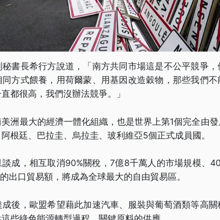
副秘書長希行方說道，「南方共同市場這是不公平競爭，
相同方式餵養，用荷爾蒙、用基因改造穀物，那些我們不
一直都很高，我們沒辦法競爭。」
南美洲最大的經濟一體化組織，也是世界上第1個完全由發
、阿根廷、巴拉圭、烏拉圭、玻利維亞5個正式成員國。
談成，相互取消90%關稅，7億8千萬人的市場規模、4
元的出口貿易額，將成為全球最大的自由貿易區。
達成後，歐盟希望藉此加速汽車、服裝與葡萄酒類等高關
鈷這些綠色能源轉型過程，關鍵原料的供應。