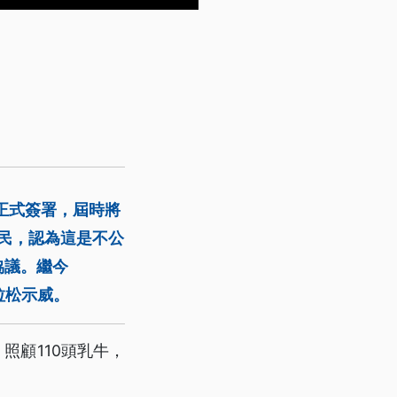
正式簽署，屆時將
民，認為這是不公
協議。繼今
拉松示威。
照顧110頭乳牛，