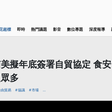
芘超標
即時
熱門議題
影音
數位專題
深度報導
美擬年底簽署自貿協定 食
題眾多
自由貿易
協議
市場
...