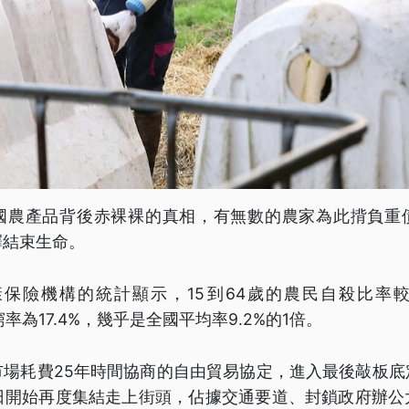
國農產品背後赤裸裸的真相，有無數的農家為此揹負重
擇結束生命。
健康保險機構的統計顯示，15到64歲的農民自殺比率
貧窮率為17.4%，幾乎是全國平均率9.2%的1倍。
市場耗費25年時間協商的自由貿易協定，進入最後敲板底
8日開始再度集結走上街頭，佔據交通要道、封鎖政府辦公