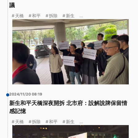
議
天橋
和平
拆除
新生
...
2024/11/20 08:19
新生和平天橋深夜開拆 北市府：設解說牌保留情
感記憶
天橋
拆除
和平
新生
...