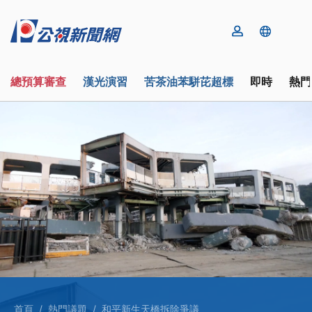
總預算審查
漢光演習
苦茶油苯駢芘超標
即時
熱門
首頁
熱門議題
和平新生天橋拆除爭議