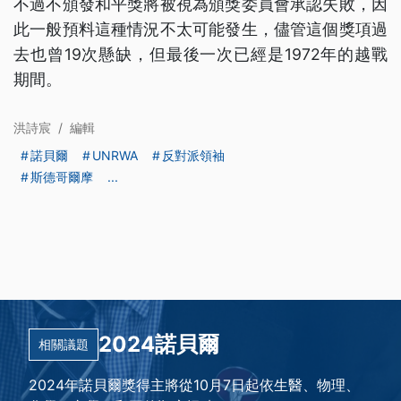
不過不頒發和平獎將被視為頒獎委員會承認失敗，因
此一般預料這種情況不太可能發生，儘管這個獎項過
去也曾19次懸缺，但最後一次已經是1972年的越戰
期間。
洪詩宸
/
編輯
諾貝爾
UNRWA
反對派領袖
斯德哥爾摩
...
2024諾貝爾
相關議題
2024年諾貝爾獎得主將從10月7日起依生醫、物理、