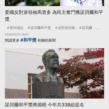
委國反對派領袖馬查多 為民主奮鬥獲諾貝爾和平
獎
委內瑞拉
諾貝爾和平獎
反對派領袖
諾貝爾
...
2025/10/10 19:31
#和平獎
閱讀更多
有關的新聞
諾貝爾和平獎將揭曉 今年共338組提名