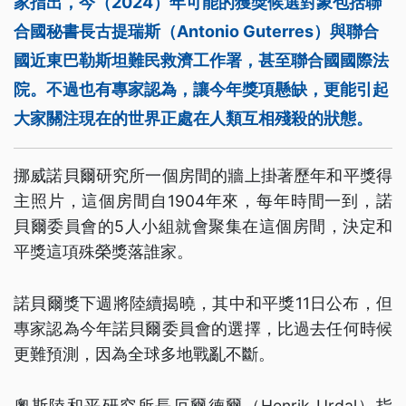
家指出，今（2024）年可能的獲獎候選對象包括聯
合國秘書長古提瑞斯（Antonio Guterres）與聯合
國近東巴勒斯坦難民救濟工作署，甚至聯合國國際法
院。不過也有專家認為，讓今年獎項懸缺，更能引起
大家關注現在的世界正處在人類互相殘殺的狀態。
挪威諾貝爾研究所一個房間的牆上掛著歷年和平獎得
主照片，這個房間自1904年來，每年時間一到，諾
貝爾委員會的5人小組就會聚集在這個房間，決定和
平獎這項殊榮獎落誰家。
諾貝爾獎下週將陸續揭曉，其中和平獎11日公布，但
專家認為今年諾貝爾委員會的選擇，比過去任何時候
更難預測，因為全球多地戰亂不斷。
奧斯陸和平研究所長厄爾德爾（Henrik Urdal）指