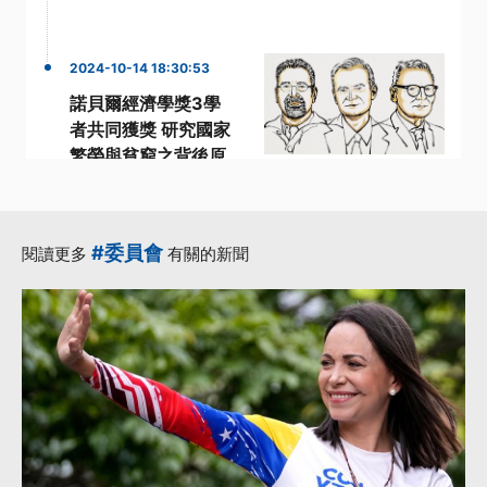
2024-10-14 18:30:53
諾貝爾經濟學獎3學
者共同獲獎 研究國家
繁榮與貧窮之背後原
因
·
·
·
國家
研究
經濟學
·
諾貝爾獎
#委員會
閱讀更多
有關的新聞
·
諾貝爾經濟學獎
更多...