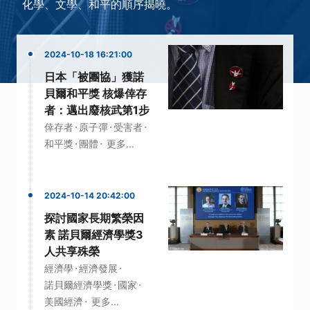
化學、文學、和平的順序揭曉。
2024-10-18 16:21:00
日本「被團協」獲諾
貝爾和平獎 核爆倖存
者：邁出廢核武第1步
·
·
·
倖存者
原子彈
受害者
·
·
和平獎
團體
更多...
2024-10-14 20:42:00
探討國家長期繁榮因
素 諾貝爾經濟學獎3
人共享殊榮
·
·
經濟學
經濟發展
·
·
諾貝爾經濟學獎
國家
·
美國經濟
更多...