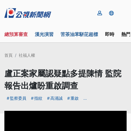
總預算審查
漢光演習
苦茶油苯駢芘超標
即時
熱門
首頁
社福人權
盧正案家屬認疑點多提陳情 監院
報告出爐盼重啟調查
監察委員
指紋
高涌誠
重啟
...