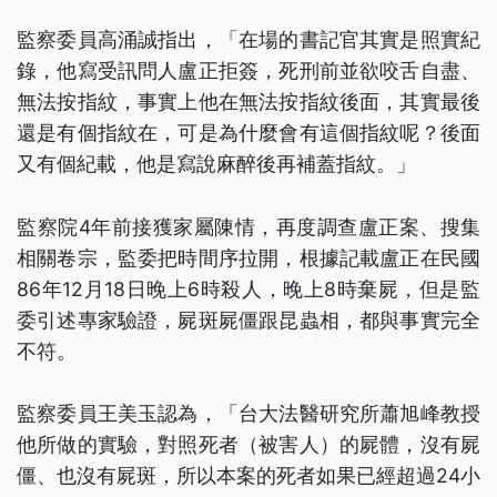
監察委員高涌誠指出，「在場的書記官其實是照實紀
錄，他寫受訊問人盧正拒簽，死刑前並欲咬舌自盡、
無法按指紋，事實上他在無法按指紋後面，其實最後
還是有個指紋在，可是為什麼會有這個指紋呢？後面
又有個紀載，他是寫說麻醉後再補蓋指紋。」
監察院4年前接獲家屬陳情，再度調查盧正案、搜集
相關卷宗，監委把時間序拉開，根據記載盧正在民國
86年12月18日晚上6時殺人，晚上8時棄屍，但是監
委引述專家驗證，屍斑屍僵跟昆蟲相，都與事實完全
不符。
監察委員王美玉認為，「台大法醫研究所蕭旭峰教授
他所做的實驗，對照死者（被害人）的屍體，沒有屍
僵、也沒有屍斑，所以本案的死者如果已經超過24小