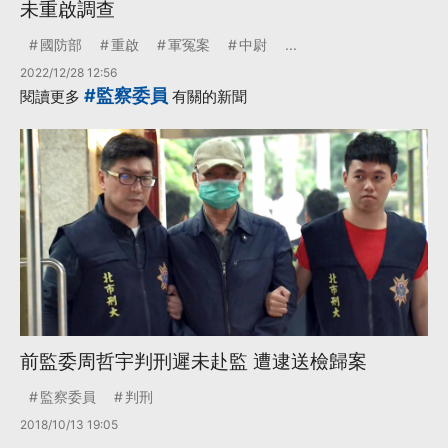
未重啟調查
國防部
重啟
軍冤案
中尉
...
2022/12/28 12:56
#監察委員
閱讀更多
有關的新聞
前監委周哲宇判刑遲未赴監 遭逮送檢歸案
監察委員
判刑
2018/10/13 19:05