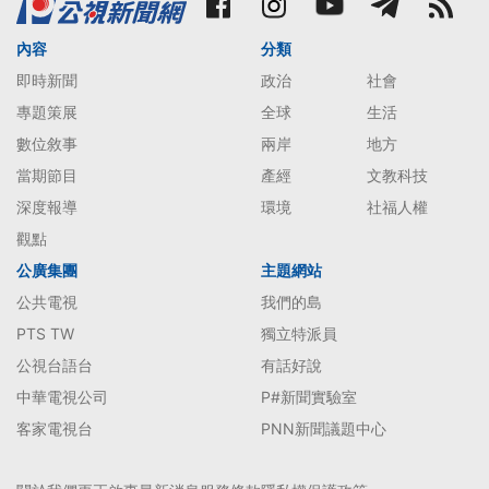
內容
分類
即時新聞
政治
社會
專題策展
全球
生活
數位敘事
兩岸
地方
當期節目
產經
文教科技
深度報導
環境
社福人權
觀點
公廣集團
主題網站
公共電視
我們的島
PTS TW
獨立特派員
公視台語台
有話好說
中華電視公司
P#新聞實驗室
客家電視台
PNN新聞議題中心