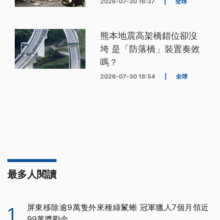
2026-07-30 16:37
|
全球
熊本地震高架橋錯位卻沒
垮 是「防落橋」裝置奏效
嗎？
2026-07-30 18:54
|
全球
最多人閱讀
屏東移除逾9萬隻外來種綠鬣蜥 冠軍獵人7個月領近
1
99萬獎勵金