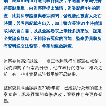
刑，民國89年9月遭到執行槍決，不過盧正家屬仍覺
得疑點重重，向監察院提出陳情，監委歷經4年的調
查，比對科學證據與卷宗調閱，發現詹姓被害人死亡
時間，與卷宗紀載有出入，加上警方長達31小時偵訊
取得的自白書，以及全案卷宗上筆錄多所塗改，認定
全案諸多疑點，不排除有冤獄的可能，監察委員將所
有資料送交法務部，希望能重啟調查。
監察委員高涌誠說：「盧正他到執行前都還在喊冤，
我們調閱了台南高分檢，他在執行的卷宗、槍決之
前，有一些其實是或許我用慘不忍睹啦。」
監察委員高涌誠調查20餘年前，已經執行死刑的盧正
案卷宗，認為裡頭的修修改改，讓案件存在更多疑
點。