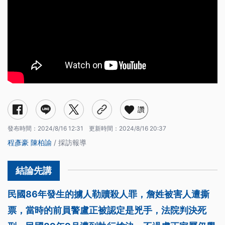
讚
發布時間：
2024/8/16 12:31
更新時間：
2024/8/16 20:37
程彥豪
陳柏諭
/ 採訪報導
民國86年發生的擄人勒贖殺人罪，詹姓被害人遭撕
票，當時的前員警盧正被認定是兇手，法院判決死