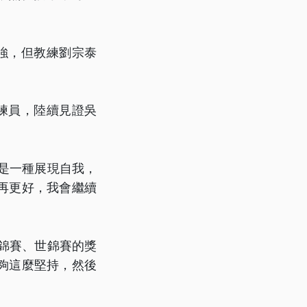
強，但教練劉宗泰
練員，陸續見證吳
是一種展現自我，
再更好，我會繼續
錦賽、世錦賽的獎
夠這麼堅持，然後