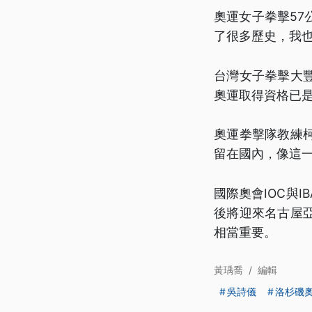
奧運女子拳擊5
了很多歷史，我
台灣女子拳擊大
奧運取得資格已
奧運拳擊隊教練
留在國內，像這
國際奧會IOC與
後將迎來名古屋
相當重要。
黃瑀喬
/
編輯
吳詩儀
洛杉磯