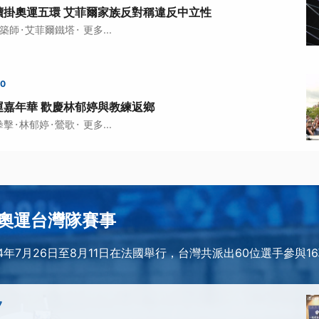
續掛奧運五環 艾菲爾家族反對稱違反中立性
·
·
築師
艾菲爾鐵塔
更多...
00
運嘉年華 歡慶林郁婷與教練返鄉
·
·
·
拳擊
林郁婷
鶯歌
更多...
奧運台灣隊賽事
4年7月26日至8月11日在法國舉行，台灣共派出60位選手參與1
7