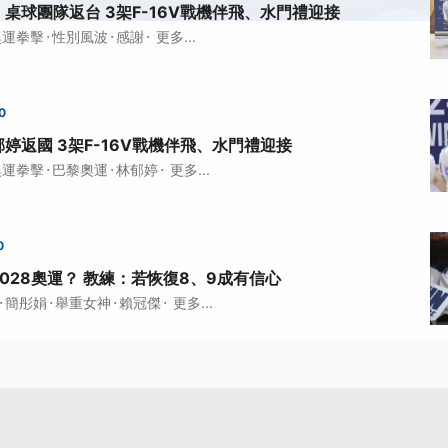
桌球團隊返台 3架F-16V戰機伴飛、水門禮迎接
·
·
·
奧運拳擊
性別風波
感謝
更多...
0
婷返國 3架F-16V戰機伴飛、水門禮迎接
·
·
·
奧運拳擊
巴黎奧運
林郁婷
更多...
0
028奧運？ 教練：若恢復8、9成有信心
·
·
·
·
簡彤娟
舉重女神
賴冠傑
更多...