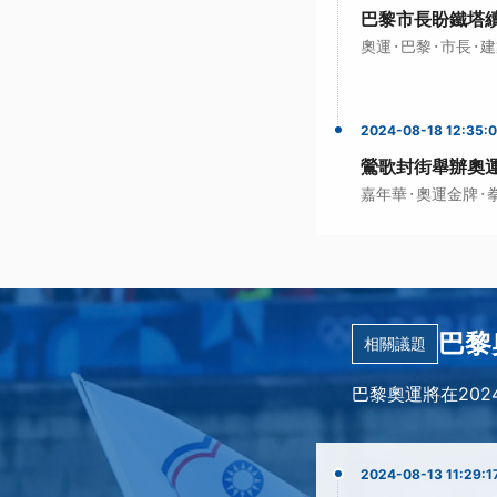
巴黎市長盼鐵塔
·
·
·
奧運
巴黎
市長
建
2024-08-18 12:35:
鶯歌封街舉辦奧
·
·
嘉年華
奧運金牌
巴黎
相關議題
巴黎奧運將在202
2024-08-13 11:29:1