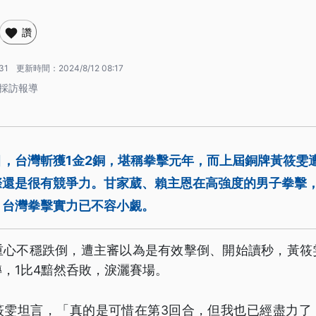
讚
31
更新時間：
2024/8/12 08:17
 採訪報導
，台灣斬獲1金2銅，堪稱拳擊元年，而上屆銅牌黃筱雯
際還是很有競爭力。甘家葳、賴主恩在高強度的男子拳擊
，台灣拳擊實力已不容小覷。
重心不穩跌倒，遭主審以為是有效擊倒、開始讀秒，黃筱
，1比4黯然呑敗，淚灑賽場。
筱雯坦言，「真的是可惜在第3回合，但我也已經盡力了