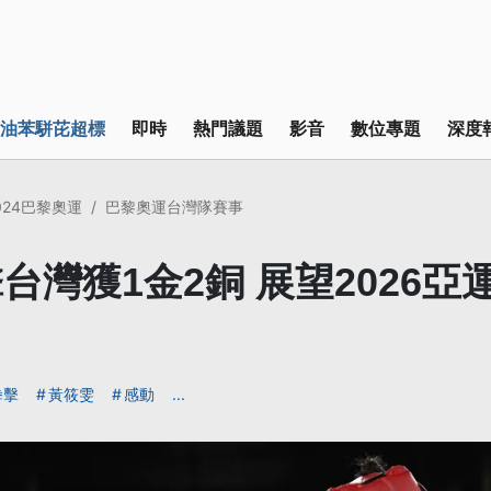
油苯駢芘超標
即時
熱門議題
影音
數位專題
深度
024巴黎奧運
巴黎奧運台灣隊賽事
台灣獲1金2銅 展望2026亞
拳擊
黃筱雯
感動
...