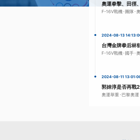
奧運拳擊、田徑、
·
·
F-16V戰機
團隊
2024-08-13 14:13:0
台灣金牌拳后林郁
·
·
F-16V戰機
國手
2024-08-11 13:01:0
郭婞淳是否再戰2
·
奧運舉重
巴黎奧運