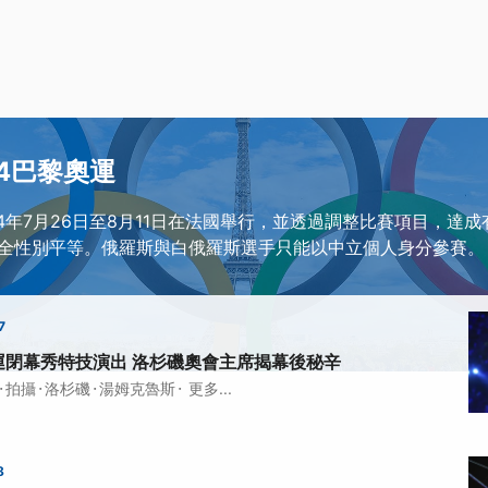
24巴黎奧運
24年7月26日至8月11日在法國舉行，並透過調整比賽項目，達
全性別平等。俄羅斯與白俄羅斯選手只能以中立個人身分參賽。
7
運閉幕秀特技演出 洛杉磯奧會主席揭幕後秘辛
·
·
·
·
拍攝
洛杉磯
湯姆克魯斯
更多...
8