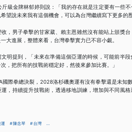
7公斤級金牌林郁婷則說：「我的存在就是注定要有一些不
也希望說未來我有這個機會，可以為台灣繼續寫下更多的
豐收，男子拳擊的甘家葳、賴主恩雖然沒有能站上頒獎台
是一大進展，整體來看，台灣拳擊實力已不容小覷。
柯文明提到，「未來在準備這個亞運的時候，可能前半段
一次，把所有的技戰術穩定好，然後來參加比賽。」
IBA國際拳總決裂，2028洛杉磯奧運有沒有拳擊還是未知
亞運，持續提升技戰術，透過移地訓練，增加與不同風格
奧運
陳念琴
台灣
...