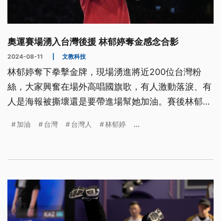
奧運賽場湧入台灣後援 林郁婷奪金感念合影
2024-08-11
|
文教科技
林郁婷奪下拳擊金牌，現場湧進將近200位台灣粉
絲，大家興奮在場外高唱國旗歌，有人激動落淚、有
人是海報被撕壞還是要帶進場幫她加油。賽後林郁婷
也特別和大家自拍留念，感謝他們情義相挺。
加油
台灣
台灣人
林郁婷
...