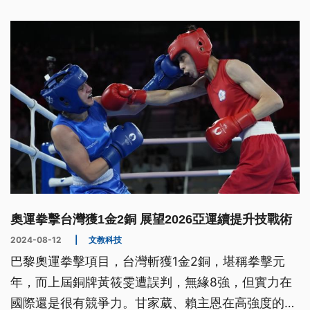
奧運拳擊台灣獲1金2銅 展望2026亞運續提升技戰術
2024-08-12
|
文教科技
巴黎奧運拳擊項目，台灣斬獲1金2銅，堪稱拳擊元
年，而上屆銅牌黃筱雯遭誤判，無緣8強，但實力在
國際還是很有競爭力。甘家葳、賴主恩在高強度的男