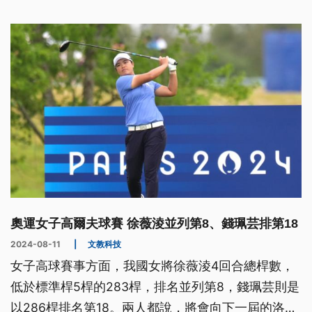
奧運女子高爾夫球賽 徐薇淩並列第8、錢珮芸排第18
2024-08-11
|
文教科技
女子高球賽事方面，我國女將徐薇淩4回合總桿數，
低於標準桿5桿的283桿，排名並列第8，錢珮芸則是
以286桿排名第18。兩人都說，將會向下一屆的洛杉