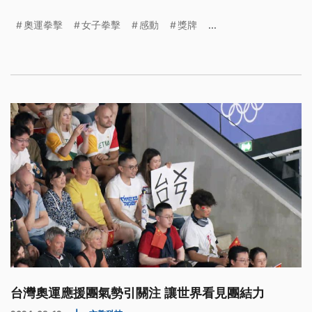
子拳擊，雖未能站上頒獎台，但整體來看，台灣拳擊
奧運拳擊
女子拳擊
感動
獎牌
...
實力已不容小覷。
台灣奧運應援團氣勢引關注 讓世界看見團結力