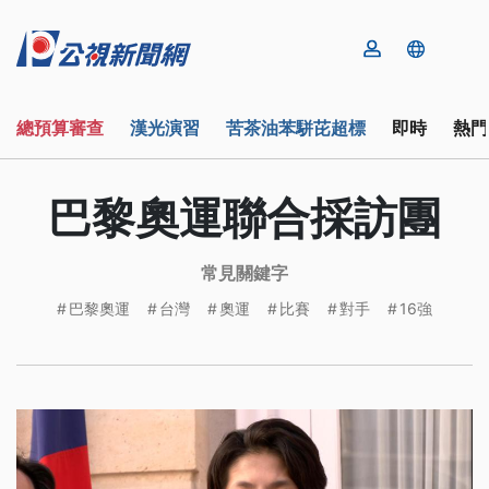
總預算審查
漢光演習
苦茶油苯駢芘超標
即時
熱門
巴黎奧運聯合採訪團
常見關鍵字
巴黎奧運
台灣
奧運
比賽
對手
16強