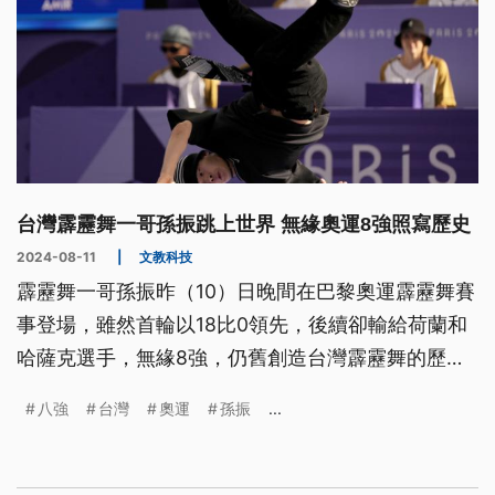
台灣霹靂舞一哥孫振跳上世界 無緣奧運8強照寫歷史
2024-08-11
|
文教科技
霹靂舞一哥孫振昨（10）日晚間在巴黎奧運霹靂舞賽
事登場，雖然首輪以18比0領先，後續卻輸給荷蘭和
哈薩克選手，無緣8強，仍舊創造台灣霹靂舞的歷史
紀錄；比賽結果由27歲的加拿大韓裔選手菲利浦金，
八強
台灣
奧運
孫振
...
以23比4戰勝法國選手西維爾，分別拿下奧運霹靂舞
賽事首面金牌和銀牌，美國選手蒙托沃則拿下銅牌。