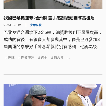
我國巴黎奧運奪2金5銅 選手感謝後勤團隊當後盾
2024-08-12
|
文教科技
巴黎奧運台灣拿下2金5銅，總獎牌數創下歷屆次高，
成功的背後，有很多人都參與其中，像是已經參加3
屆奧運的拳擊好手陳念琴就特別有感觸，他認為後勤
團隊一次比一次還要好，讓大家可以無後顧之憂，拚
團隊
巴黎奧運
選手
陳念琴
...
出好成績。