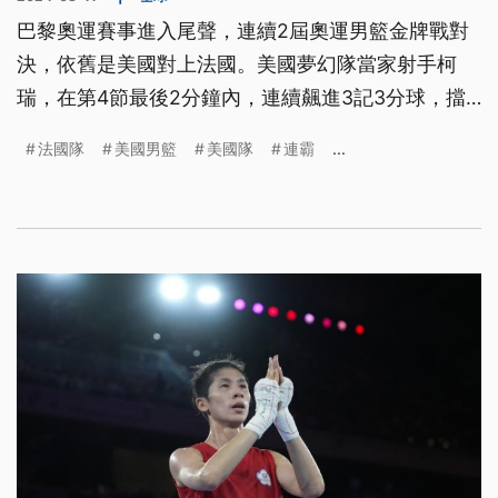
巴黎奧運賽事進入尾聲，連續2屆奧運男籃金牌戰對
決，依舊是美國對上法國。美國夢幻隊當家射手柯
瑞，在第4節最後2分鐘內，連續飆進3記3分球，擋
下法國反撲，最後以98比87戰勝地主法國隊成功奪
法國隊
美國男籃
美國隊
連霸
...
金，完成美國奧運5連霸。另外，在女子1600公尺田
徑接力項目，美國隊以3分15秒27成績，連續第8次
奪下金牌，距離田徑史上最佳紀錄只差0.1秒。