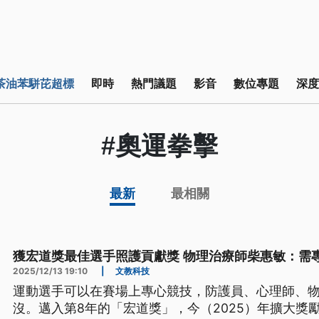
茶油苯駢芘超標
即時
熱門議題
影音
數位專題
深度
#奧運拳擊
最新
最相關
獲宏道獎最佳選手照護貢獻獎 物理治療師柴惠敏：需
2025/12/13 19:10
|
文教科技
運動選手可以在賽場上專心競技，防護員、心理師、
沒。邁入第8年的「宏道獎」，今（2025）年擴大獎