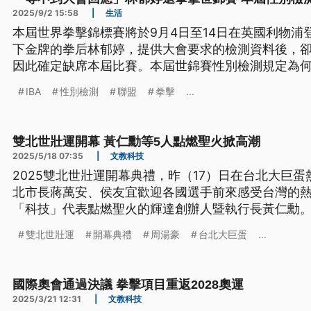
2025/9/2 15:58
|
生活
本屆世界拳擊錦標賽將於9月4日至14日在英國利物浦
下金牌的拳后林郁婷，提供大會要求的檢測資料後，
因此確定缺席本屆比賽。本屆世錦賽性別檢測規定為
IBA
性別檢測
聯盟
拳擊
...
雙北世壯運開幕 黃仁勳等5人點燃聖火掀高潮
2025/5/18 07:35
|
文教科技
2025雙北世壯運開幕典禮，昨（17）日在台北大巨
北市長蔣萬安、侯友宜歡迎各國選手前來感受台灣的
「科技」代表點燃聖火的輝達創辦人暨執行長黃仁勳
雙北世壯運
開幕典禮
周湯豪
台北大巨蛋
...
國際奧會通過決議 拳擊項目重返2028奧運
2025/3/21 12:31
|
文教科技