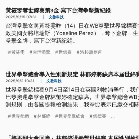
黃筱雯奪世錦賽第3金 寫下台灣拳擊新紀錄
2025/9/15 07:31
|
文教科技
台灣拳擊女將黃筱雯昨（14）日在WB拳擊世界錦標賽
敗美國女將培瑞斯（Yoseline Perez），奪下金
拳擊金牌，寫下台灣新紀錄。
黃筱雯
台灣拳擊
世錦賽
洛杉磯奧運
世界拳擊總會導入性別新規定 林郁婷將缺席本屆世錦
2025/9/2 19:31
|
文教科技
世界拳擊錦標賽9月4日至14日在英國利物浦舉行，我
巴黎奧運拳擊金牌林郁婷確定缺席。世界拳擊總會WB
測規則，由各國提報檢測結果，我拳協表示已繳交相關
到6週的通案討論，林郁婷暫時無法參加本屆世錦賽。
世界拳總
林郁婷
世界拳擊總會
錦標賽
...
「等不到大會回應」林郁婷退拳擊世錦賽 本屆性別檢