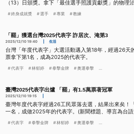
（13）日頒獎。拿下「最佳選手照護貢獻獎」的物理
是「台灣阿信」，這份工作除了專業，更需要熱忱。
終身成就獎
選手
專業
教練
「罷」獲選台灣2025代表字 詐居次、淹第3
2025/12/10 19:40
|
生活
台灣「年度代表字」大選活動邁入第18年，經過26天的
票拿下第1名，成為2025的代表字。
代表字
林郁婷
拳擊金牌
奧運拳擊
...
臺灣2025代表字出爐 「罷」有1.5萬票著冠軍
2025/12/10 19:15
|
臺灣年度代表字經過26工民眾落去選，結果出來矣！「
一名，成做2025年的代表字。(新聞標題、導言為台語
代表字
拳擊金牌
林郁婷
奧運拳擊
...