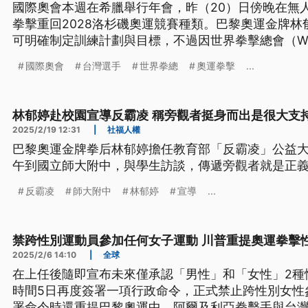
國際奧會本週在希臘舉行年會，昨（20）日傍晚在無
拳擊重回2028洛杉磯奧運競賽種類。巴黎奧運金牌
可明確制定訓練計劃與目標，不過因世界拳擊總會（W
不明確，暫時不參加WB的比賽。
國際奧會
台灣選手
世界拳總
奧運拳擊
...
林郁婷赴校園宣導反霸凌 稱旁觀者挺身而出是很大支
2025/2/19 12:31
|
社福人權
巴黎奧運金牌拳后林郁婷擔任教育部「反霸凌」公益大
午到國立師大附中，與學生訪談，傳遞旁觀者就是正
反霸凌
師大附中
林郁婷
宣導
...
禁跨性別運動員參加任何女子運動 川普重提奧運拳擊
2025/2/6 14:10
|
全球
在上任後隨即宣布未來僅承認「男性」和「女性」2種
時間5日再度簽署一項行政命令，正式禁止跨性別女性
署命令時還重提巴黎奧運中，阿爾及利亞拳擊手與台