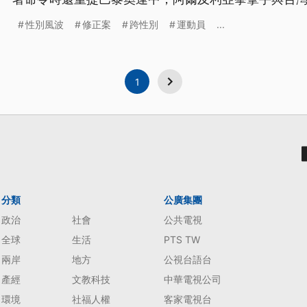
並強調2028洛杉磯奧運，美國將拒絕任何偽裝成女性
性別風波
修正案
跨性別
運動員
...
1
分類
公廣集團
政治
社會
公共電視
全球
生活
PTS TW
兩岸
地方
公視台語台
產經
文教科技
中華電視公司
環境
社福人權
客家電視台