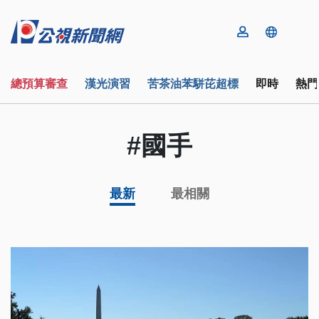
總預算審查
漢光演習
苦茶油苯駢芘超標
即時
熱門
#國手
最新
最相關