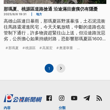
那瑪夏、桃源區道路搶通 沿途滿目瘡痍仍有隱憂
2025/8/6 19:31
|
地方
高雄山區連日暴雨，那瑪夏區野溪暴漲，土石泥流衝
往馬路還灌進民宅，今天天氣放晴，中斷的道路也在
管制下通行，許多物資趕緊往山上送，但沿途路況惡
劣，公所擔心如果持續封路，恐影響那瑪夏區1600
人進出，奧運舉重國手高展宏位於桃源區的家也受
那瑪夏
桃源區
高展宏
奧運舉重
...
創，土石泥流淹沒農路以及果園，讓他家今年金煌芒
果收成全泡湯。
1
內容
分類