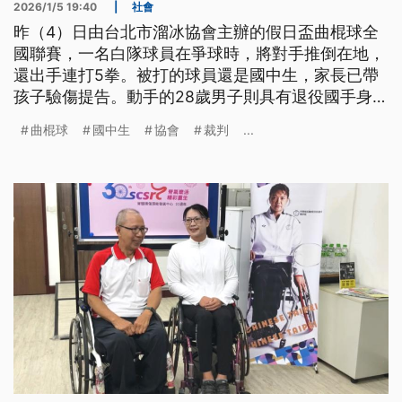
2026/1/5 19:40
|
社會
昨（4）日由台北市溜冰協會主辦的假日盃曲棍球全
國聯賽，一名白隊球員在爭球時，將對手推倒在地，
還出手連打5拳。被打的球員還是國中生，家長已帶
孩子驗傷提告。動手的28歲男子則具有退役國手身
分，因為這次事件被協會祭出停權處分，與協會有關
曲棍球
國中生
協會
裁判
...
的相關賽事，將來都不能參與。