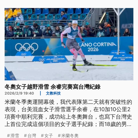
冬奧女子越野滑雪 余睿完賽寫台灣紀錄
2026/2/9 19:40
|
文教科技
米蘭冬季奧運開幕後，我代表隊第二天就有突破性的
表現，台美混血女子滑雪選手余睿，在10加10公里2
項賽中順利完賽，成功站上冬奧舞台，也寫下台灣史
上首位完成這個項目的女子選手紀錄；而18歲的男子
越野滑雪選手李杰翰，4日後將在男子10公里個人計
滑雪
台灣
女子
米蘭冬奧