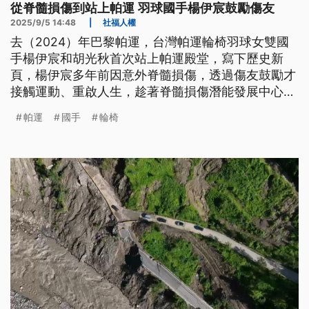
從脊髓損傷到站上帕運 羽球國手楊伊宸鼓勵傷友
2025/9/5 14:48
|
社福人權
去（2024）年巴黎帕運，台灣帕運輪椅羽球女雙國
手楊伊宸和胡光秋首次站上帕運殿堂，寫下歷史新
頁，楊伊宸多年前因意外脊髓損傷，透過傷友鼓勵才
接觸運動、重啟人生，趁著脊髓損傷潛能發展中心30
週年慶，她到場參與，希望鼓勵更多傷友勇敢走出困
帕運
國手
輪椅
境。