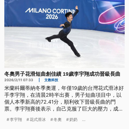
冬奧男子花滑短曲創佳績 19歲李宇翔成功晉級長曲
2026/2/11 07:33
|
文教科技
米蘭科爾蒂納冬季奧運，年僅19歲的台灣花式滑冰好
手李宇翔，在清晨2時半出賽，男子短曲項目中，以
個人本季新高的72.41分，順利收下晉級長曲的門
票。李宇翔賽後表示，自己克服了巨大的壓力，成功
實現與國人的承諾，將所有努力在五環殿堂發揮到極
李宇翔
花式滑冰
冬奧
奶奶
...
致。