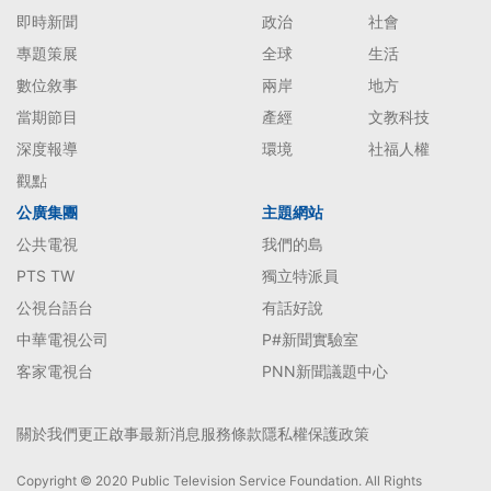
即時新聞
政治
社會
專題策展
全球
生活
數位敘事
兩岸
地方
當期節目
產經
文教科技
深度報導
環境
社福人權
觀點
公廣集團
主題網站
公共電視
我們的島
PTS TW
獨立特派員
公視台語台
有話好說
中華電視公司
P#新聞實驗室
客家電視台
PNN新聞議題中心
關於我們
更正啟事
最新消息
服務條款
隱私權保護政策
Copyright © 2020 Public Television Service Foundation. All Rights