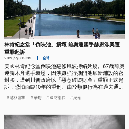
林肯紀念堂「倒映池」損壞 前奧運國手赫恩涉案遭
重罪起訴
2026/7/3 19:39
|
全球
美國林肯紀念堂倒映池翻修風波持續延燒。67歲前奧
運獨木舟選手赫恩，因涉嫌強行撕開池底新鋪設的密
封膠，遭到川普政府以「惡意破壞財產」重罪正式起
訴，恐怕面臨10年的重刑。由於類似行為在過去通常
被判處輕罪，外界質疑是否有政治力介入，導致過度
赫格塞斯
華府
國防部長
紀念
懲罰。華府聯邦檢察長強調，所有起訴都基於證據辦
理。