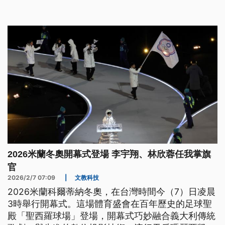
時賽自由式項目出賽，為國爭光。
2026米蘭冬奧開幕式登場 李宇翔、林欣蓉任我掌旗
官
2026/2/7 07:09
|
文教科技
2026米蘭科爾蒂納冬奧，在台灣時間今（7）日凌晨
3時舉行開幕式。這場體育盛會在百年歷史的足球聖
殿「聖西羅球場」登場，開幕式巧妙融合義大利傳統