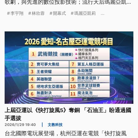
歌劇，與先進的數位投影技術；流行天后瑪麗亞凱莉
現身聖火台前，以高亢嗓音獻唱，為冰雪競技注入熱
李宇翔
林欣蓉
開幕式
瑪麗亞凱莉
...
情。我國代表團是由李宇翔與林欣蓉2位選手共同掌
旗，在第81順位進場。
上屆亞運以《快打旋風5》奪銅 「石油王」盼通過國
手選拔
2026/1/29 19:40
|
文教科技
台北國際電玩展登場，杭州亞運在電競「快打旋風