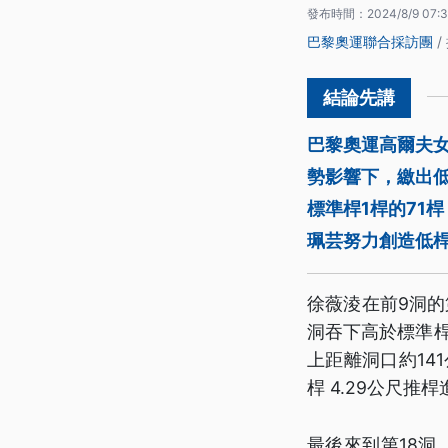
發布時間：
2024/8/9 07:3
巴黎奧運聯合採訪團
/
巴黎奧運高爾夫女
勢影響下，繳出低
標準桿1桿的71
珮芸努力創造低
徐薇淩在前9洞的第
洞吞下高於標準桿
上距離洞口約14
桿 4.29公尺
最後來到第18洞