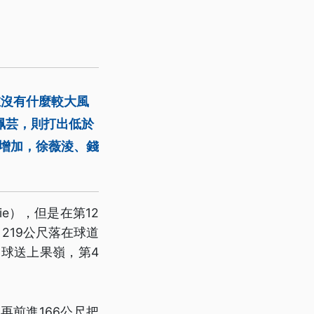
在沒有什麼較大風
珮芸，則打出低於
度增加，徐薇淩、錢
ie），但是在第12
219公尺落在球道
白球送上果嶺，第4
再前進166公尺把