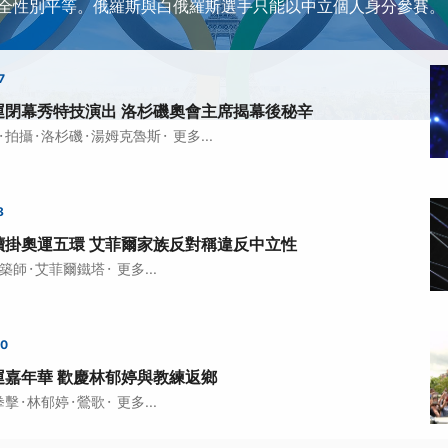
全性別平等。俄羅斯與白俄羅斯選手只能以中立個人身分參賽。
7
運閉幕秀特技演出 洛杉磯奧會主席揭幕後秘辛
·
·
·
·
拍攝
洛杉磯
湯姆克魯斯
更多...
8
續掛奧運五環 艾菲爾家族反對稱違反中立性
·
·
築師
艾菲爾鐵塔
更多...
00
運嘉年華 歡慶林郁婷與教練返鄉
·
·
·
拳擊
林郁婷
鶯歌
更多...