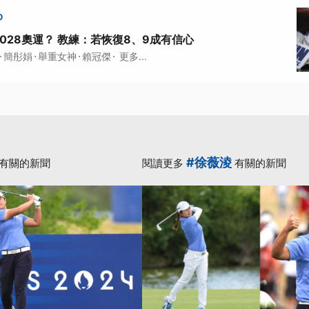
0
028奧運？ 教練：若恢復8、9成有信心
·
·
·
·
簡彤娟
舉重女神
賴冠傑
更多...
#徐薇淩
有關的新聞
閱讀更多
有關的新聞