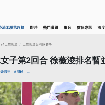
茶油苯駢芘超標
即時
熱門議題
影音
數位專題
深度
024巴黎奧運
巴黎奧運台灣隊賽事
女子第2回合 徐薇淩排名暫並
錢珮芸
開球
...