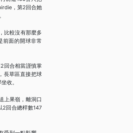
die，第2回合她
。
，比較沒有那麼多
是前面的開球非常
2回合相當謹慎掌
，長草區直接把球
桿坐收。
功送上果嶺，離洞口
2回合總桿數147
有受到一點影響，