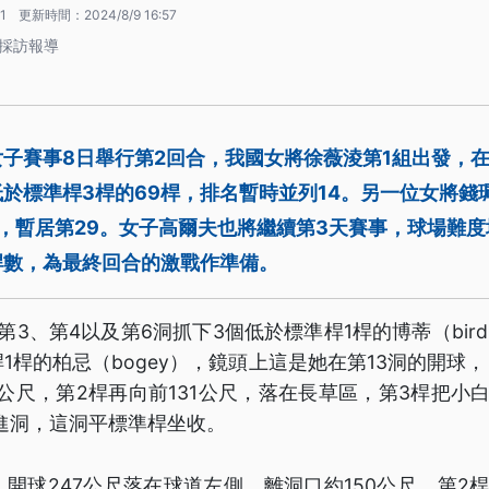
1
更新時間：
2024/8/9 16:57
 採訪報導
子賽事8日舉行第2回合，我國女將徐薇淩第1組出發，
於標準桿3桿的69桿，排名暫時並列14。另一位女將錢
桿，暫居第29。女子高爾夫也將繼續第3天賽事，球場難
桿數，為最終回合的激戰作準備。
3、第4以及第6洞抓下3個低於標準桿1桿的博蒂（bird
1桿的柏忌（bogey），鏡頭上這是她在第13洞的開球， 
1公尺，第2桿再向前131公尺，落在長草區，第3桿把小
推桿進洞，這洞平標準桿坐收。
，開球247公尺落在球道左側，離洞口約150公尺，第2桿