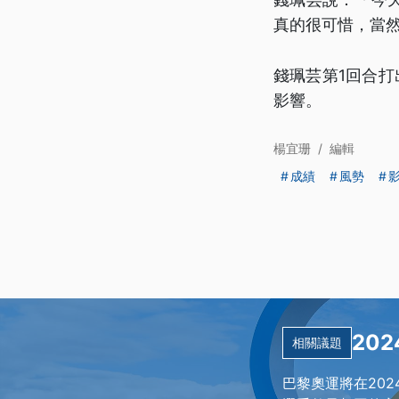
真的很可惜，當
錢珮芸第1回合
影響。
楊宜珊
/
編輯
成績
風勢
20
相關議題
巴黎奧運將在20