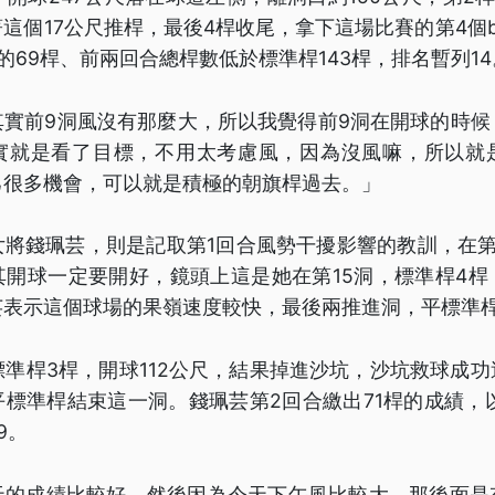
這個17公尺推桿，最後4桿收尾，拿下這場比賽的第4個bir
的69桿、前兩回合總桿數低於標準桿143桿，排名暫列14
其實前9洞風沒有那麼大，所以我覺得前9洞在開球的時候
實就是看了目標，不用太考慮風，因為沒風嘛，所以就
己很多機會，可以就是積極的朝旗桿過去。」
女將錢珮芸，則是記取第1回合風勢干擾影響的教訓，在第
其開球一定要開好，鏡頭上這是她在第15洞，標準桿4桿
芸表示這個球場的果嶺速度較快，最後兩推進洞，平標準
標準桿3桿，開球112公尺，結果掉進沙坑，沙坑救球成
標準桿結束這一洞。錢珮芸第2回合繳出71桿的成績，以
9。
天的成績比較好，然後因為今天下午風比較大，那後面是