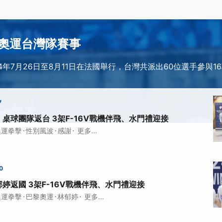
奧運台灣隊賽事
4年7月26日至8月11日在法國舉行，台灣共派出60位選手參與1
7
桌球團隊返台 3架F-16V戰機伴飛、水門禮迎接
·
·
·
奧運拳擊
性別風波
感謝
更多...
0
婷返國 3架F-16V戰機伴飛、水門禮迎接
·
·
·
奧運拳擊
巴黎奧運
林郁婷
更多...