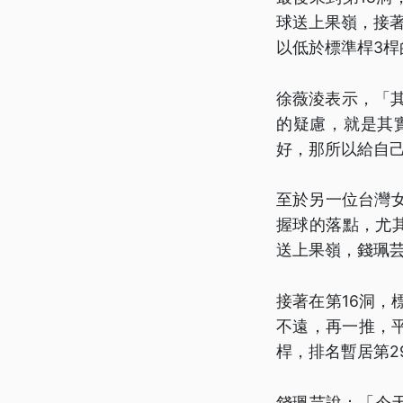
球送上果嶺，接著
以低於標準桿3桿
徐薇淩表示，「
的疑慮，就是其
好，那所以給自
至於另一位台灣
握球的落點，尤
送上果嶺，錢珮
接著在第16洞，
不遠，再一推，平
桿，排名暫居第2
錢珮芸說：「今