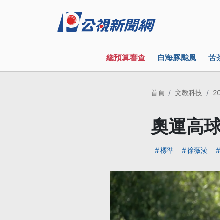
總預算審查
白海豚颱風
苦
首頁
文教科技
2
奧運高球
標準
徐薇淩