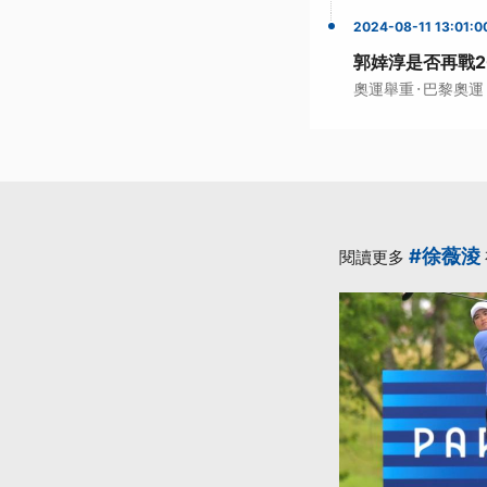
2024-08-11 13:01:0
郭婞淳是否再戰2
·
奧運舉重
巴黎奧運
#徐薇淩
閱讀更多