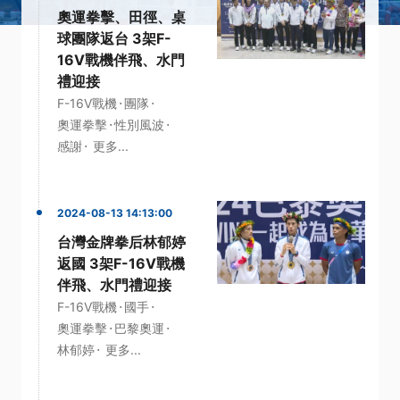
奧運拳擊、田徑、桌
球團隊返台 3架F-
16V戰機伴飛、水門
禮迎接
·
·
F-16V戰機
團隊
·
·
奧運拳擊
性別風波
·
感謝
更多...
2024-08-13 14:13:00
台灣金牌拳后林郁婷
返國 3架F-16V戰機
伴飛、水門禮迎接
·
·
F-16V戰機
國手
·
·
奧運拳擊
巴黎奧運
·
林郁婷
更多...