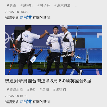
男團
戴宇軒
林子翔
東京奧運
...
2024/7/29 20:38
#台灣
閱讀更多
有關的新聞
奧運射箭男團台灣連拿3局 6:0勝英國晉8強
奧運射箭
8強
男團
湯智鈞
2024/7/29 19:31
#台灣
閱讀更多
有關的新聞