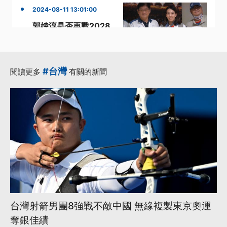
2024-08-11 13:01:00
郭婞淳是否再戰2028
奧運？ 教練：若恢復
8、9成有信心
·
·
奧運舉重
巴黎奧運
#台灣
閱讀更多
有關的新聞
·
·
簡彤娟
舉重女神
·
賴冠傑
更多...
台灣射箭男團8強戰不敵中國 無緣複製東京奧運
奪銀佳績