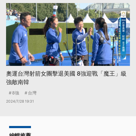
奧運台灣射箭女團擊退美國 8強迎戰「魔王」級
強敵南韓
8強
台灣
2024/7/28 19:31
編輯推薦