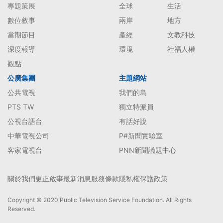
專題策展
全球
生活
數位敘事
兩岸
地方
當期節目
產經
文教科技
深度報導
環境
社福人權
觀點
公廣集團
主題網站
公共電視
我們的島
PTS TW
獨立特派員
公視台語台
有話好說
中華電視公司
P#新聞實驗室
客家電視台
PNN新聞議題中心
關於我們
更正啟事
最新消息
服務條款
隱私權保護政策
Copyright © 2020 Public Television Service Foundation. All Rights
Reserved.