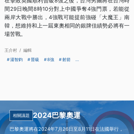
在擊敗英國順利晉級8強之後，台灣男團將在台灣時
間29日晚間8時10分對上中國爭奪4強門票，若能從
兩岸大戰中勝出，4強戰可能提前強碰「大魔王」南
韓，想維持和上一屆東奧相同的銀牌佳績勢必將有一
場苦戰。
王介村
/
編輯
湯智鈞
晉級
8強
射箭
...
2024巴黎奧運
相關議題
巴黎奧運將在2024年7月26日至8月11日在法國舉行，