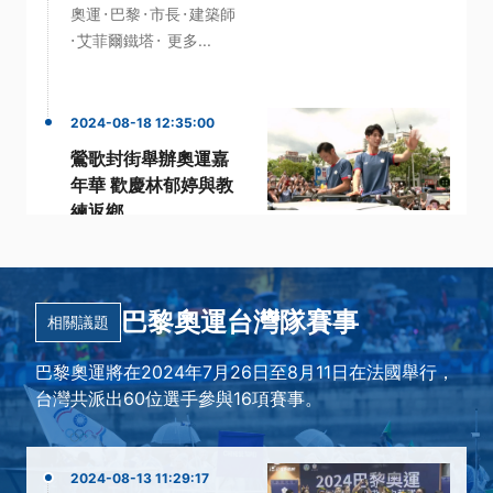
·
·
·
奧運
巴黎
市長
建築師
·
·
艾菲爾鐵塔
更多...
2024-08-18 12:35:00
鶯歌封街舉辦奧運嘉
年華 歡慶林郁婷與教
練返鄉
·
·
·
嘉年華
奧運金牌
拳擊
·
·
林郁婷
鶯歌
更多...
巴黎奧運台灣隊賽事
相關議題
巴黎奧運將在2024年7月26日至8月11日在法國舉行，
台灣共派出60位選手參與16項賽事。
2024-08-13 11:29:17