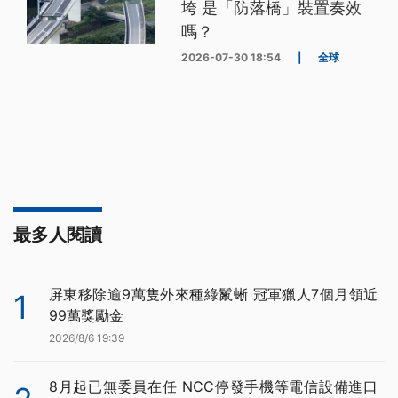
垮 是「防落橋」裝置奏效
嗎？
2026-07-30 18:54
|
全球
最多人閱讀
屏東移除逾9萬隻外來種綠鬣蜥 冠軍獵人7個月領近
1
99萬獎勵金
2026/8/6 19:39
8月起已無委員在任 NCC停發手機等電信設備進口