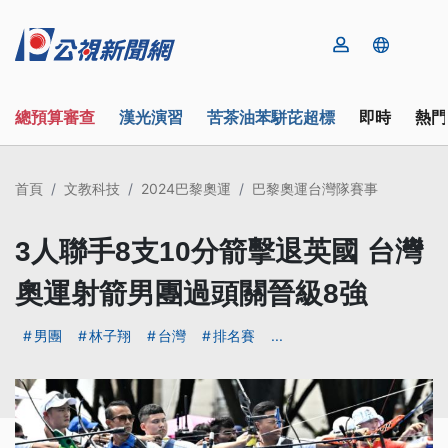
總預算審查
漢光演習
苦茶油苯駢芘超標
即時
熱門
首頁
文教科技
2024巴黎奧運
巴黎奧運台灣隊賽事
3人聯手8支10分箭擊退英國 台灣
奧運射箭男團過頭關晉級8強
男團
林子翔
台灣
排名賽
...