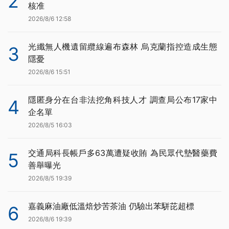
2
核准
2026/8/6 12:58
光纖無人機遺留纜線遍布森林 烏克蘭指控造成生態
3
隱憂
2026/8/6 15:51
隱匿身分在台非法挖角科技人才 調查局公布17家中
4
企名單
2026/8/5 16:03
交通局科長帳戶多63萬遭疑收賄 為民眾代墊醫藥費
5
善舉曝光
2026/8/5 19:39
嘉義麻油廠低溫焙炒苦茶油 仍驗出苯駢芘超標
6
2026/8/6 19:39