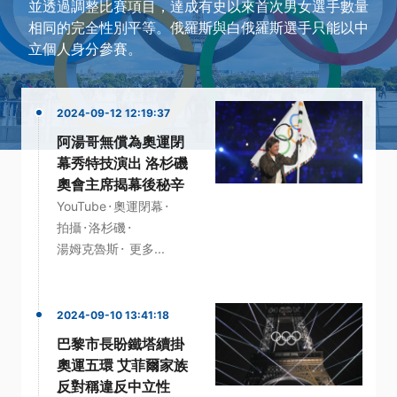
並透過調整比賽項目，達成有史以來首次男女選手數量
相同的完全性別平等。俄羅斯與白俄羅斯選手只能以中
立個人身分參賽。
2024-09-12 12:19:37
阿湯哥無償為奧運閉
幕秀特技演出 洛杉磯
奧會主席揭幕後秘辛
·
·
YouTube
奧運閉幕
·
·
拍攝
洛杉磯
·
湯姆克魯斯
更多...
2024-09-10 13:41:18
巴黎市長盼鐵塔續掛
奧運五環 艾菲爾家族
反對稱違反中立性