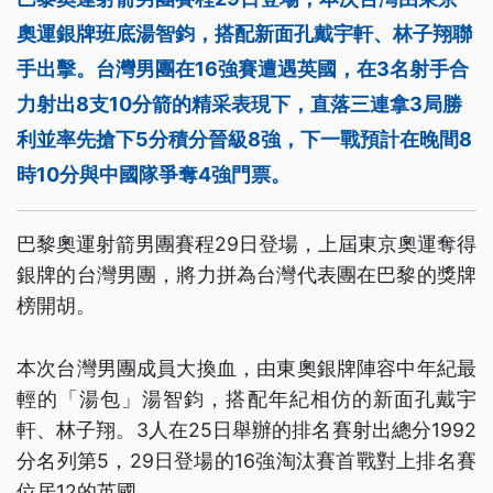
奧運銀牌班底湯智鈞，搭配新面孔戴宇軒、林子翔聯
手出擊。台灣男團在16強賽遭遇英國，在3名射手合
力射出8支10分箭的精采表現下，直落三連拿3局勝
利並率先搶下5分積分晉級8強，下一戰預計在晚間8
時10分與中國隊爭奪4強門票。
巴黎奧運射箭男團賽程29日登場，上屆東京奧運奪得
銀牌的台灣男團，將力拼為台灣代表團在巴黎的獎牌
榜開胡。
本次台灣男團成員大換血，由東奧銀牌陣容中年紀最
輕的「湯包」湯智鈞，搭配年紀相仿的新面孔戴宇
軒、林子翔。3人在25日舉辦的排名賽射出總分1992
分名列第5，29日登場的16強淘汰賽首戰對上排名賽
位居12的英國。