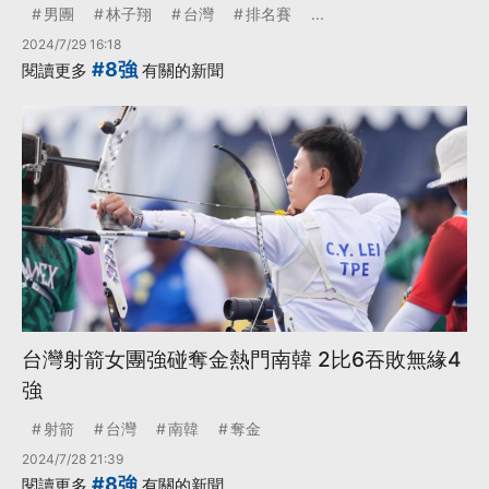
男團
林子翔
台灣
排名賽
...
2024/7/29 16:18
#8強
閱讀更多
有關的新聞
台灣射箭女團強碰奪金熱門南韓 2比6吞敗無緣4
強
射箭
台灣
南韓
奪金
2024/7/28 21:39
#8強
閱讀更多
有關的新聞