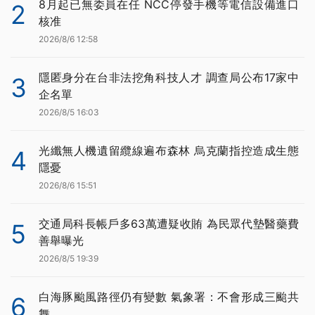
8月起已無委員在任 NCC停發手機等電信設備進口
2
核准
2026/8/6 12:58
隱匿身分在台非法挖角科技人才 調查局公布17家中
3
企名單
2026/8/5 16:03
光纖無人機遺留纜線遍布森林 烏克蘭指控造成生態
4
隱憂
2026/8/6 15:51
交通局科長帳戶多63萬遭疑收賄 為民眾代墊醫藥費
5
善舉曝光
2026/8/5 19:39
白海豚颱風路徑仍有變數 氣象署：不會形成三颱共
6
舞