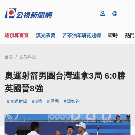
總預算審查
漢光演習
苦茶油苯駢芘超標
即時
熱門
首頁
文教科技
奧運射箭男團台灣連拿3局 6:0勝
英國晉8強
奧運射箭
8強
男團
湯智鈞