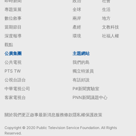
即時新聞
政治
社會
專題策展
全球
生活
數位敘事
兩岸
地方
當期節目
產經
文教科技
深度報導
環境
社福人權
觀點
公廣集團
主題網站
公共電視
我們的島
PTS TW
獨立特派員
公視台語台
有話好說
中華電視公司
P#新聞實驗室
客家電視台
PNN新聞議題中心
關於我們
更正啟事
最新消息
服務條款
隱私權保護政策
Copyright © 2020 Public Television Service Foundation. All Rights
Reserved.