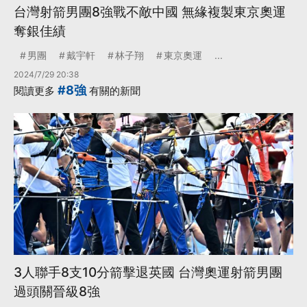
台灣射箭男團8強戰不敵中國 無緣複製東京奧運
奪銀佳績
男團
戴宇軒
林子翔
東京奧運
...
2024/7/29 20:38
#8強
閱讀更多
有關的新聞
3人聯手8支10分箭擊退英國 台灣奧運射箭男團
過頭關晉級8強