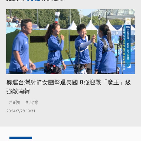
奧運台灣射箭女團擊退美國 8強迎戰「魔王」級
強敵南韓
8強
台灣
2024/7/28 19:31