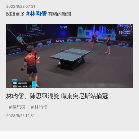
2023/9/28 07:31
#林昀儒
閱讀更多
有關的新聞
林昀儒、陳思羽混雙 職桌突尼斯站摘冠
陳思羽
林昀儒
2023/6/25 12:31