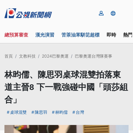
總預算審查
漢光演習
苦茶油苯駢芘超標
即時
熱門
首頁
文教科技
2024巴黎奧運
巴黎奧運台灣隊賽事
林昀儒、陳思羽桌球混雙拍落東
道主晉8 下一戰強碰中國「頭莎組
合」
桌球混雙
陳思羽
林昀儒
台灣