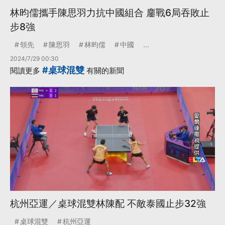
林昀儒攜手陳思羽力抗中國組合 鏖戰6局吞敗止
步8強
領先
陳思羽
林昀儒
中國
...
2024/7/29 00:30
#桌球混雙
閱讀更多
有關的新聞
杭州亞運／桌球混雙林陳配 不敵泰國止步32強
桌球混雙
杭州亞運