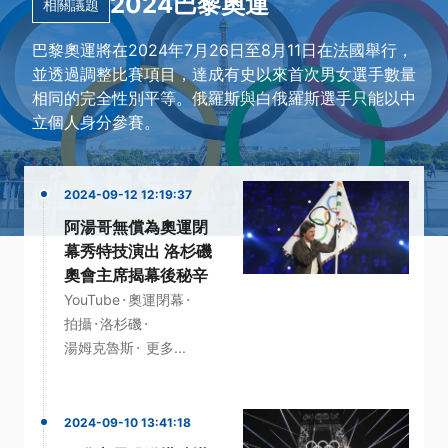
2024巴黎奧運
相關議題
巴黎奧運將在2024年7月26日至8月11日在法國舉行，
並透過調整比賽項目，達成有史以來首次男女選手數量
相同的完全性別平等。俄羅斯與白俄羅斯選手只能以中
立個人身分參賽。
2024-09-12 12:19:37
阿湯哥無償為奧運閉
幕秀特技演出 洛杉磯
奧會主席揭幕後秘辛
·
·
YouTube
奧運閉幕
·
·
拍攝
洛杉磯
·
湯姆克魯斯
更多...
2024-09-10 13:41:18