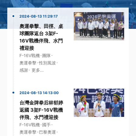
2024-08-13 11:29:17
奧運拳擊、田徑、桌
球團隊返台 3架F-
16V戰機伴飛、水門
禮迎接
·
·
F-16V戰機
團隊
·
·
奧運拳擊
性別風波
·
感謝
更多...
2024-08-13 14:13:00
台灣金牌拳后林郁婷
返國 3架F-16V戰機
伴飛、水門禮迎接
·
·
F-16V戰機
國手
·
·
奧運拳擊
巴黎奧運