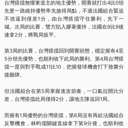
台灣搭擋無懼東道主的地主優勢，開賽就打出4比0領
先更一路維持優勢率先搶得局點，不過法國組合緊追
不捨逼到僅差1分，由台灣搭擋守住勝利，先下一
城。次局的比賽，雙方陷入膠著僵持，法國在9比9後
連拿2分，將戰局扳平。
第3局的比賽，台灣搭擋回到開賽狀態，穩定握有4至
5分領先優勢，也順利收下此局的勝利。第4局台灣搭
擋一度與對手戰成11比10，把握發球機會打下致勝分
後聽牌。
但法國組合在第5局掌握進攻節奏，一口氣拉開比分
差，台灣搭擋此局僅得2分，讓地主隊追回1局。
而握有1局優勢的台灣搭擋，第6局沒有再給法國組合
反擊機會，林昀儒關鍵直線拿下第9分後，也順利收