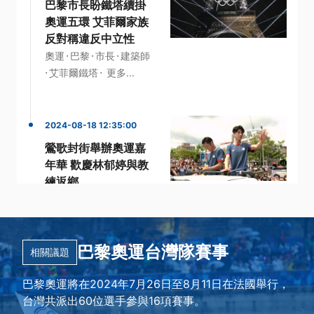
巴黎市長盼鐵塔續掛
奧運五環 艾菲爾家族
反對稱違反中立性
·
·
·
奧運
巴黎
市長
建築師
·
·
艾菲爾鐵塔
更多...
2024-08-18 12:35:00
鶯歌封街舉辦奧運嘉
年華 歡慶林郁婷與教
練返鄉
·
·
·
嘉年華
奧運金牌
拳擊
·
·
林郁婷
鶯歌
更多...
巴黎奧運台灣隊賽事
相關議題
巴黎奧運將在2024年7月26日至8月11日在法國舉行，
台灣共派出60位選手參與16項賽事。