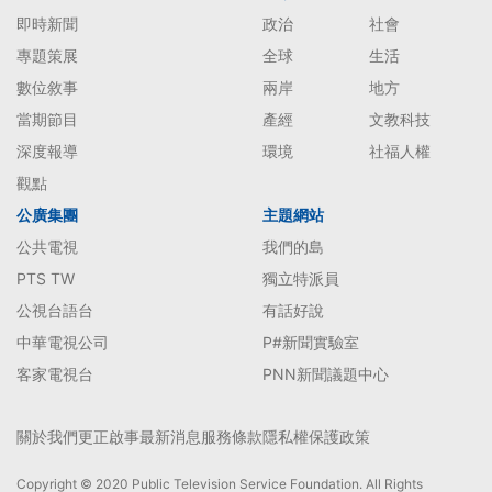
即時新聞
政治
社會
專題策展
全球
生活
數位敘事
兩岸
地方
當期節目
產經
文教科技
深度報導
環境
社福人權
觀點
公廣集團
主題網站
公共電視
我們的島
PTS TW
獨立特派員
公視台語台
有話好說
中華電視公司
P#新聞實驗室
客家電視台
PNN新聞議題中心
關於我們
更正啟事
最新消息
服務條款
隱私權保護政策
Copyright © 2020 Public Television Service Foundation. All Rights