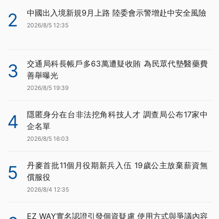
中國出入境新規9月上路 陸委會示警增赴中安全風險
2
2026/8/5 12:35
交通局科長帳戶多63萬遭疑收賄 為民眾代墊醫藥費
3
善舉曝光
2026/8/5 19:39
隱匿身分在台非法挖角科技人才 調查局公布17家中
4
企名單
2026/8/5 16:03
丹麥首批11個月役期新兵入伍 19歲公主放棄薪資無
5
償服役
2026/8/4 12:35
EZ WAY實名認證引發個資疑慮 使用方式與爭議內容