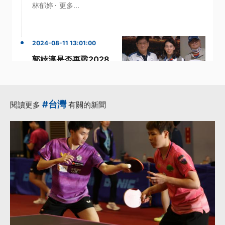
·
林郁婷
更多...
2024-08-11 13:01:00
郭婞淳是否再戰2028
奧運？ 教練：若恢復
8、9成有信心
·
·
奧運舉重
巴黎奧運
#台灣
閱讀更多
有關的新聞
·
·
簡彤娟
舉重女神
·
賴冠傑
更多...