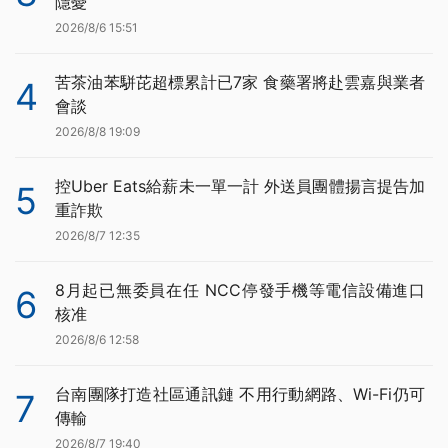
隱憂
2026/8/6 15:51
苦茶油苯駢芘超標累計已7家 食藥署將赴雲嘉與業者
4
會談
2026/8/8 19:09
控Uber Eats給薪未一單一計 外送員團體揚言提告加
5
重詐欺
2026/8/7 12:35
8月起已無委員在任 NCC停發手機等電信設備進口
6
核准
2026/8/6 12:58
台南團隊打造社區通訊鏈 不用行動網路、Wi-Fi仍可
7
傳輸
2026/8/7 19:40