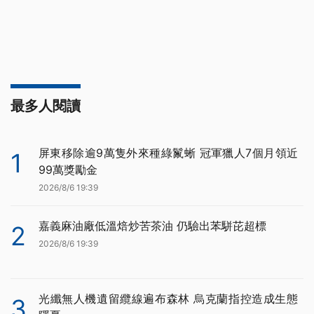
最多人閱讀
屏東移除逾9萬隻外來種綠鬣蜥 冠軍獵人7個月領近
1
99萬獎勵金
2026/8/6 19:39
嘉義麻油廠低溫焙炒苦茶油 仍驗出苯駢芘超標
2
2026/8/6 19:39
光纖無人機遺留纜線遍布森林 烏克蘭指控造成生態
3