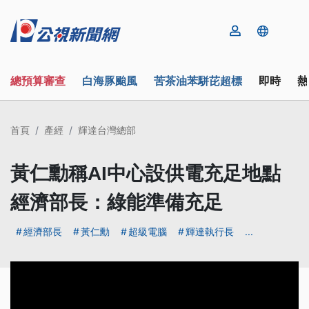
總預算審查
白海豚颱風
苦茶油苯駢芘超標
即時
熱
首頁
產經
輝達台灣總部
黃仁勳稱AI中心設供電充足地點
經濟部長：綠能準備充足
經濟部長
黃仁勳
超級電腦
輝達執行長
...