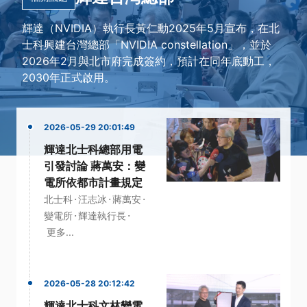
輝達（NVIDIA）執行長黃仁勳2025年5月宣布，在北
士科興建台灣總部「NVIDIA constellation」，並於
2026年2月與北市府完成簽約，預計在同年底動工，
2030年正式啟用。
2026-05-29 20:01:49
輝達北士科總部用電
引發討論 蔣萬安：變
電所依都市計畫規定
·
·
·
北士科
汪志冰
蔣萬安
·
·
變電所
輝達執行長
更多...
2026-05-28 20:12:42
輝達北士科文林變電