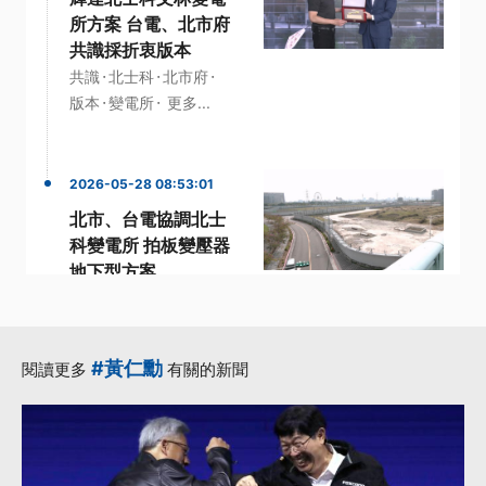
所方案 台電、北市府
共識採折衷版本
·
·
·
共識
北士科
北市府
·
·
版本
變電所
更多...
2026-05-28 08:53:01
北市、台電協調北士
科變電所 拍板變壓器
地下型方案
·
·
變壓器
變電所
·
·
輝達執行長
黃仁勳
·
AI伺服器
更多...
#黃仁勳
閱讀更多
有關的新聞