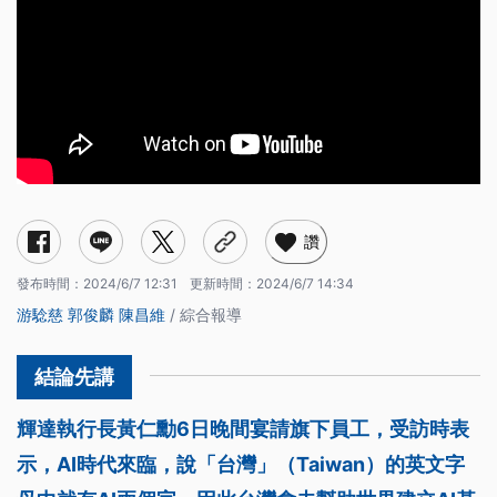
讚
發布時間：
2024/6/7 12:31
更新時間：
2024/6/7 14:34
游騐慈
郭俊麟
陳昌維
/ 綜合報導
輝達執行長黃仁勳6日晚間宴請旗下員工，受訪時表
示，AI時代來臨，說「台灣」（Taiwan）的英文字