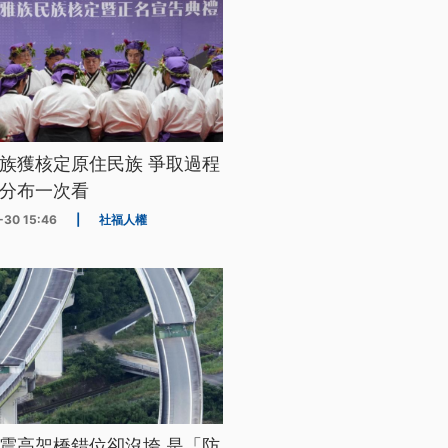
族獲核定原住民族 爭取過程
分布一次看
-30 15:46
|
社福人權
震高架橋錯位卻沒垮 是「防