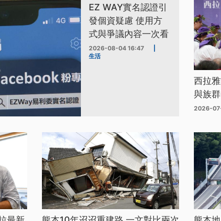
EZ WAY實名認證引
發個資疑慮 使用方
式與爭議內容一次看
2026-08-04 16:47
|
生活
西拉雅
與族群
2026-07
拉最新
熊本10年迢迢重建路 一文對比兩次
熊本地