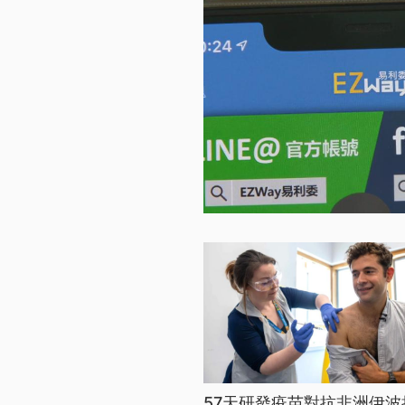
57天研發疫苗對抗非洲伊波