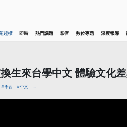
芘超標
即時
熱門議題
影音
數位專題
深度報導
換生來台學中文 體驗文化差
學習
中文
...