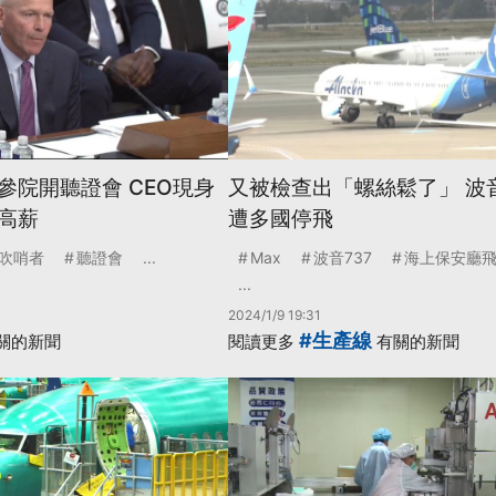
參院開聽證會 CEO現身
又被檢查出「螺絲鬆了」 波音7
高薪
遭多國停飛
吹哨者
聽證會
...
Max
波音737
海上保安廳
...
2024/1/9 19:31
#生產線
關的新聞
閱讀更多
有關的新聞