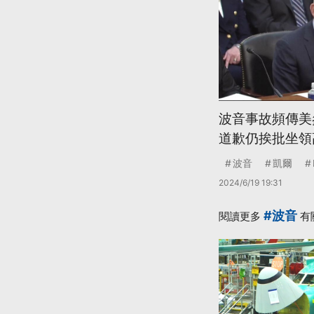
波音事故頻傳美
道歉仍挨批坐領
波音
凱爾
2024/6/19 19:31
#波音
閱讀更多
有