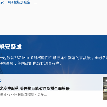
飛安
阿拉斯加航空
...
飛安疑慮
生一起波音737 Max 9飛機艙門在飛行途中剝落的事故後，全球
列的飛機事故，美國政府也啟動調查程序。
0
米空中剝落 美停飛百餘架同型機全面檢修
·
·
波音737
阿拉斯加航空
更多...