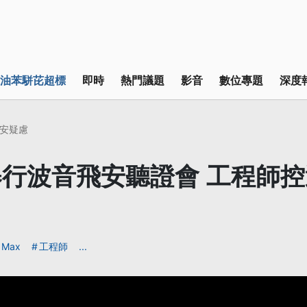
油苯駢芘超標
即時
熱門議題
影音
數位專題
深度
安疑慮
行波音飛安聽證會 工程師
Max
工程師
...