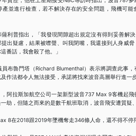
7年資歷，他在上星期接受NBC專訪時指出，波音787
停產並進行檢查，若不解決存在的安全問題，飛機可能
薩利普指出，「我發現間隙超出規定沒有得到妥善解決，
部提出疑慮，結果被噤聲、叫我閉嘴，我還接到人身威脅
你這番話，我會殺了他。」
布魯門塔（Richard Blumenthal）表示將調查此
化及作法都令人無法接受，承諾將找來波音高層舉行進一
1月，阿拉斯加航空公司一架新型波音737 Max 9客機起
過一劫，但隨之而來的是數千航班取消，波音飛安遭質疑
ax 8在2018跟2019年墜機奪走346條人命，還不得不停飛7