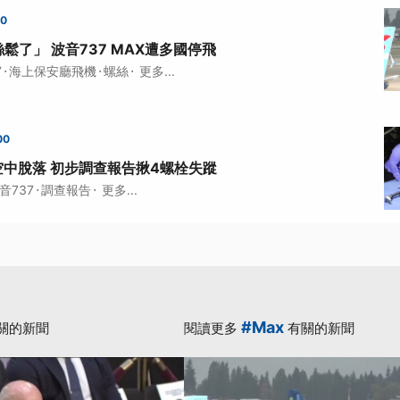
00
鬆了」 波音737 MAX遭多國停飛
·
·
·
7
海上保安廳飛機
螺絲
更多...
00
空中脫落 初步調查報告揪4螺栓失蹤
·
·
音737
調查報告
更多...
#Max
關的新聞
閱讀更多
有關的新聞