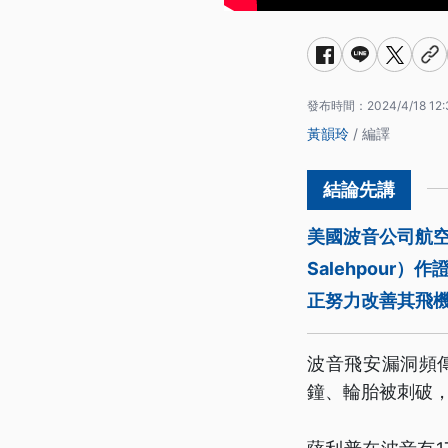
發布時間：
2024/4/18 12:
黃韻玲
/ 編譯
美國波音公司航空
Salehpou
正努力改善其飛
波音飛安漏洞頻
鐘、輪胎被刺破