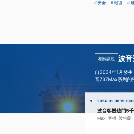
安全
報復
波音
相關議題
自2024年1月發
音737Max系
2024-01-08 19:19:0
波音客機艙門5千
·
·
·
Max
客機
波特蘭