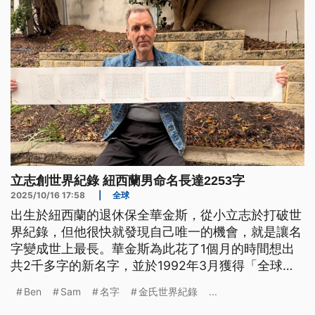
立志創世界紀錄 紐西蘭男命名長達2253字
2025/10/16 17:58
|
全球
出生於紐西蘭的退休保全華金斯，從小立志於打破世
界紀錄，但他很快就發現自己唯一的機會，就是讓名
字變成世上最長。華金斯為此花了1個月的時間想出
共2千多字的新名字，並於1992年3月獲得「全球最
長基督教名字」金氏世界紀錄認證，當時紀錄為
Ben
Sam
名字
金氏世界紀錄
...
2310個字。近期金氏世界紀錄官方重新計算後，把