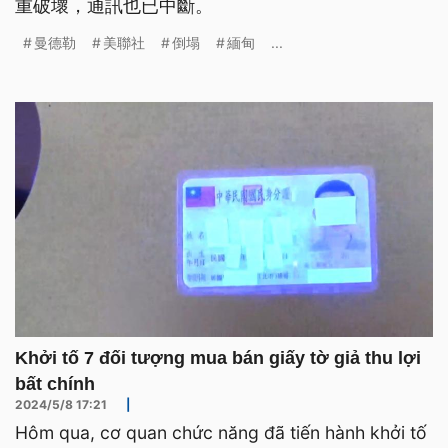
重破壞，通訊也已中斷。
曼德勒
美聯社
倒塌
緬甸
...
Khởi tố 7 đối tượng mua bán giấy tờ giả thu lợi
bất chính
2024/5/8 17:21
|
Hôm qua, cơ quan chức năng đã tiến hành khởi tố