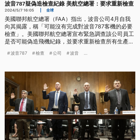
波音787疑偽造檢查紀錄 美航空總署：要求重新檢查
2024/5/7 16:05
|
全球
美國聯邦航空總署（FAA）指出，波音公司4月自我
向其揭露，稱「可能沒有完成對波音787客機的必要
檢查」。美國聯邦航空總署宣布緊急調查該公司員工
是否可能偽造飛機紀錄，並要求重新檢查所有生產線
上的787客機。
波音787
檢查
公司
波音
...