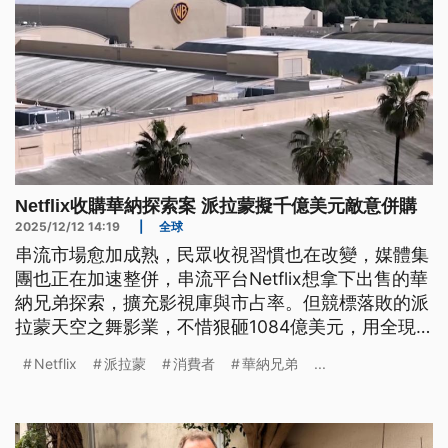
Netflix收購華納探索案 派拉蒙擬千億美元敵意併購
2025/12/12 14:19
|
全球
串流市場愈加成熟，民眾收視習慣也在改變，媒體集
團也正在加速整併，串流平台Netflix想拿下出售的華
納兄弟探索，擴充影視庫與市占率。但競標落敗的派
拉蒙天空之舞影業，不惜狠砸1084億美元，用全現
金交易，捲土重來，還批評Netflix併購華納，強強聯
Netflix
派拉蒙
消費者
華納兄弟
...
手有壟斷的嫌疑。另一方面，電影工會團體、戲院聯
盟，也對院線市場產業鏈的前景，普遍感到憂心。