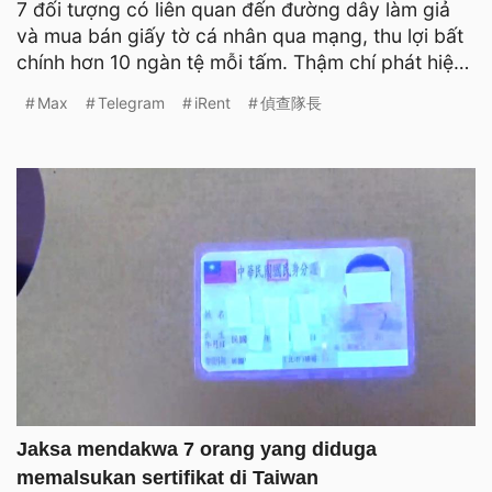
7 đối tượng có liên quan đến đường dây làm giả
và mua bán giấy tờ cá nhân qua mạng, thu lợi bất
chính hơn 10 ngàn tệ mỗi tấm. Thậm chí phát hiện
một số
Max
Telegram
iRent
偵查隊長
Jaksa mendakwa 7 orang yang diduga
memalsukan sertifikat di Taiwan