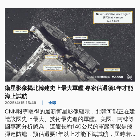
華金斯的名字修正為共2253字，並將認證項目改為
「全球最長個人姓名」。
衛星影像揭北韓建史上最大軍艦 專家估還須1年才能
海上試航
2025/4/15 15:49
|
全球
CNN報導取得的最新衛星影像顯示，北韓可能正在建
造該國史上最大、技術最先進的軍艦。美國、南韓等
國專家分析認為，這艘長約140公尺的軍艦可能是飛
彈巡防艦，預估還要1年以上才能下海試航，屆時若