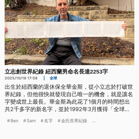
立志創世界紀錄 紐西蘭男命名長達2253字
2025/10/16 17:58
|
全球
出生於紐西蘭的退休保全華金斯，從小立志於打破世
界紀錄，但他很快就發現自己唯一的機會，就是讓名
字變成世上最長。華金斯為此花了1個月的時間想出
共2千多字的新名字，並於1992年3月獲得「全球最
長基督教名字」金氏世界紀錄認證，當時紀錄為
Ben
Sam
名字
金氏世界紀錄
...
2310個字。近期金氏世界紀錄官方重新計算後，把
華金斯的名字修正為共2253字，並將認證項目改為
「全球最長個人姓名」。