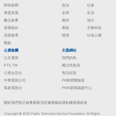
即時新聞
政治
社會
專題策展
全球
生活
數位敘事
兩岸
地方
當期節目
產經
文教科技
深度報導
環境
社福人權
觀點
公廣集團
主題網站
公共電視
我們的島
PTS TW
獨立特派員
公視台語台
有話好說
中華電視公司
P#新聞實驗室
客家電視台
PNN新聞議題中心
關於我們
更正啟事
最新消息
服務條款
隱私權保護政策
Copyright © 2020 Public Television Service Foundation. All Rights