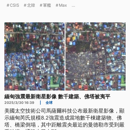
配備北韓聲稱已測試成功的高超音速彈道飛彈，就可
CSIS
北韓
軍艦
Max
...
能會徹底改變區域安全局勢。
緬甸強震最新衛星影像 數千建築、佛塔被夷平
2025/3/30 16:39
|
全球
美國太空技術公司馬薩爾科技公布最新衛星影像，顯
示緬甸芮氏規模8.2強震造成當地數千棟建築物、佛
塔、橋梁倒塌，其中距離震央最近的曼德勒市受到嚴