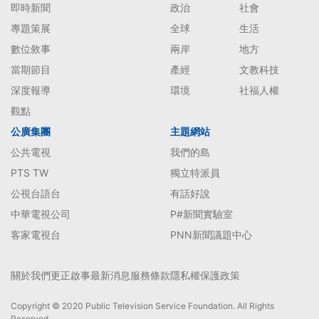
即時新聞
政治
社會
專題策展
全球
生活
數位敘事
兩岸
地方
當期節目
產經
文教科技
深度報導
環境
社福人權
觀點
公廣集團
主題網站
公共電視
我們的島
PTS TW
獨立特派員
公視台語台
有話好說
中華電視公司
P#新聞實驗室
客家電視台
PNN新聞議題中心
關於我們
更正啟事
最新消息
服務條款
隱私權保護政策
Copyright © 2020 Public Television Service Foundation. All Rights
Reserved.