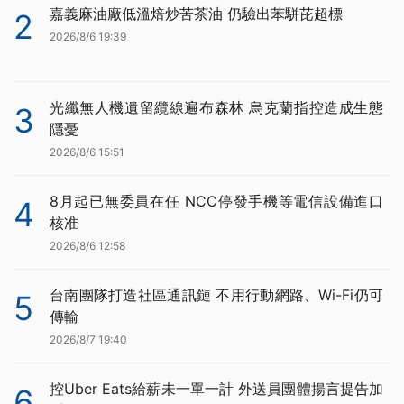
嘉義麻油廠低溫焙炒苦茶油 仍驗出苯駢芘超標
2
2026/8/6 19:39
光纖無人機遺留纜線遍布森林 烏克蘭指控造成生態
3
隱憂
2026/8/6 15:51
8月起已無委員在任 NCC停發手機等電信設備進口
4
核准
2026/8/6 12:58
台南團隊打造社區通訊鏈 不用行動網路、Wi-Fi仍可
5
傳輸
2026/8/7 19:40
控Uber Eats給薪未一單一計 外送員團體揚言提告加
6