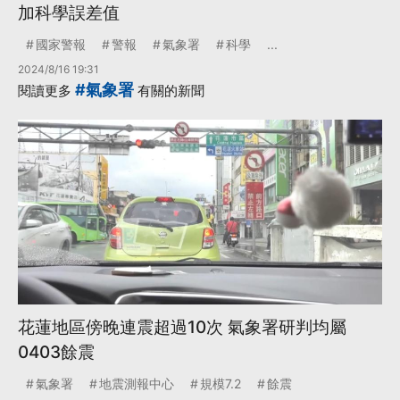
加科學誤差值
國家警報
警報
氣象署
科學
...
2024/8/16 19:31
#氣象署
閱讀更多
有關的新聞
花蓮地區傍晚連震超過10次 氣象署研判均屬
0403餘震
氣象署
地震測報中心
規模7.2
餘震