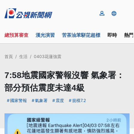
總預算審查
漢光演習
苦茶油苯駢芘超標
即時
熱門
首頁
生活
0403花蓮強震
7:58地震國家警報沒響 氣象署：
部分預估震度未達4級
國家警報
氣象署
震度
規模7.2