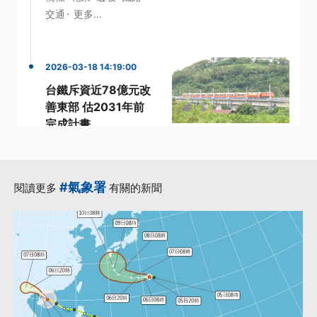
·
交通
更多...
2026-03-18 14:19:00
台鐵斥資近78億元改
善東部 估2031年前
完成計畫
·
0403花蓮大地震
·
·
·
台鐵公司
東部
經費
·
2025年
更多...
#氣象署
閱讀更多
有關的新聞