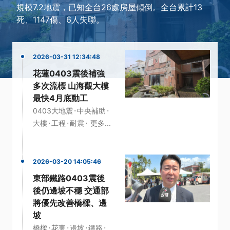
規模7.2地震，已知全台26處房屋傾倒。全台累計13
死、1147傷、6人失聯。
2026-03-31 12:34:48
花蓮0403震後補強
多次流標 山海觀大樓
最快4月底動工
·
·
0403大地震
中央補助
·
·
·
大樓
工程
耐震
更多...
2026-03-20 14:05:46
東部鐵路0403震後
後仍邊坡不穩 交通部
將優先改善橋樑、邊
坡
·
·
·
·
橋樑
花東
邊坡
鐵路