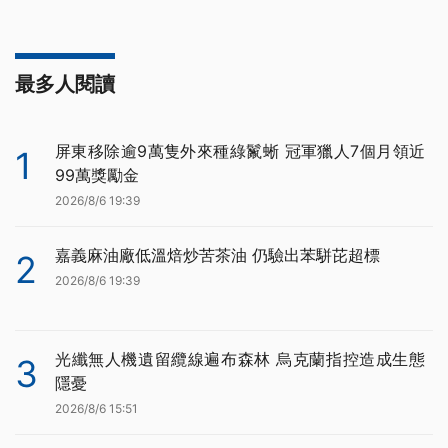
最多人閱讀
屏東移除逾9萬隻外來種綠鬣蜥 冠軍獵人7個月領近
1
99萬獎勵金
2026/8/6 19:39
嘉義麻油廠低溫焙炒苦茶油 仍驗出苯駢芘超標
2
2026/8/6 19:39
光纖無人機遺留纜線遍布森林 烏克蘭指控造成生態
3
隱憂
2026/8/6 15:51