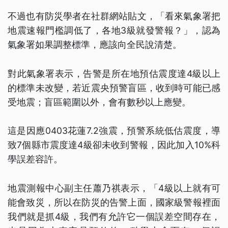
不過也有防災學者在社群網站貼文，「看來氣象署把
地震速報門檻調低了，各地3級就發警報？」，認為
氣象署如果調整標準，應該向全民說清楚。
對此氣象署表示，告警是所在地預估震度達4級以上
的標準未改變，若近震央預警盲區，收到時可能已感
受地震；盲區範圍以外，會有數秒以上應變。
這是因應0403花蓮7.2強震，預警系統低估震度，導
致7個縣市震度達4級卻未收到警報，因此加入10%科
學誤差容許。
地震測報中心副主任蕭乃祺表示，「4級以上就有可
能會致災，所以在防災的告警上面，國家級警報裡面
我們就是抓4級，我們有允許它一個誤差空間存在，