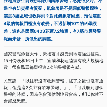
在地震發生前幾秒就收到國家警報，感覺很及時。不
過也有防災學者質疑，氣象署是不是調低警報標準，
震度3級區域也收得到？對此氣象署回應，預估震度
4級的警報門檻沒有改變，不過新增10%的科學誤
差，這也是因應0403花蓮7.2強震，有7縣市應發警
報而未發，所做出的調整。
國家警報鈴聲大作，緊接著才感受到地震強烈搖晃。
15日傍晚和16日上午，宜蘭和花蓮陸續有較大規模地
震，很多民眾都覺得這2次的警報很有感。
民眾說：「以往都沒有收到警報，搖了之後也沒有通
報，但是這2次都有發布警報。」、「可以聽到那個
警報的時候，因為你會預估到地震會來，所以你就不
會那麼恐慌。」