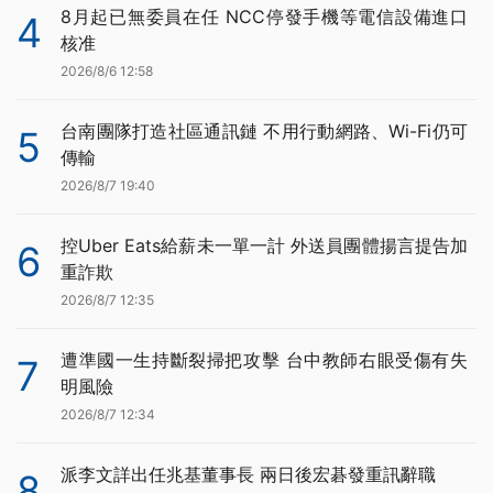
8月起已無委員在任 NCC停發手機等電信設備進口
4
核准
2026/8/6 12:58
台南團隊打造社區通訊鏈 不用行動網路、Wi-Fi仍可
5
傳輸
2026/8/7 19:40
控Uber Eats給薪未一單一計 外送員團體揚言提告加
6
重詐欺
2026/8/7 12:35
遭準國一生持斷裂掃把攻擊 台中教師右眼受傷有失
7
明風險
2026/8/7 12:34
派李文詳出任兆基董事長 兩日後宏碁發重訊辭職
8