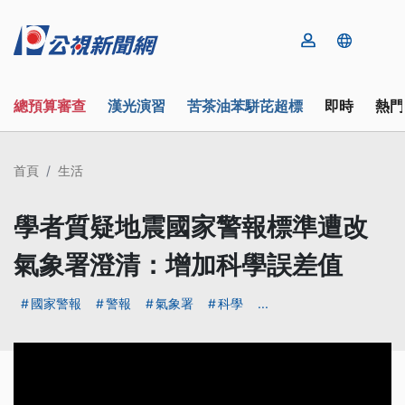
總預算審查
漢光演習
苦茶油苯駢芘超標
即時
熱門
首頁
生活
學者質疑地震國家警報標準遭改
氣象署澄清：增加科學誤差值
國家警報
警報
氣象署
科學
...