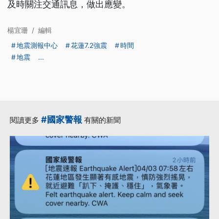
及時關注交通訊息，做出應變。
楊宜珊
/
編輯
地震測報中心
花蓮7.2強震
時間
地震
...
#國家警報
閱讀更多
有關的新聞