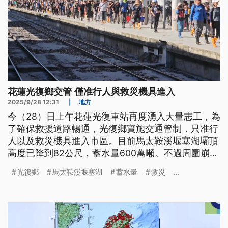
花蓮光復鄉交管 僅准行人與救災機具進入
2025/9/28 12:31
|
地方
今（28）日上午花蓮光復車站再度湧入大量志工，為
了確保救援道路暢通，光復鄉實施交通管制，只准行
人以及救災機具進入市區。目前馬太鞍溪堰塞湖壩頂
高度已降到82公尺，蓄水量600萬噸。不過周圍崩塌
坡面仍不穩定，因此維持紅色警戒。
光復鄉
馬太鞍溪堰塞湖
蓄水量
救災
...