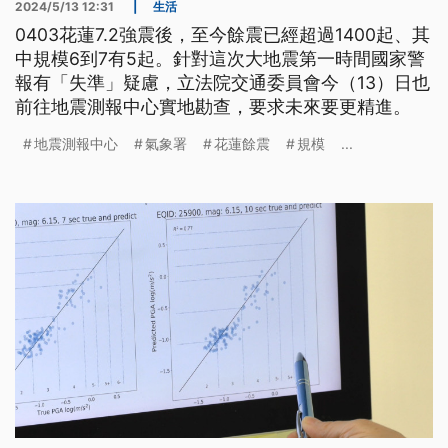
2024/5/13 12:31
|
生活
0403花蓮7.2強震後，至今餘震已經超過1400起、其
中規模6到7有5起。針對這次大地震第一時間國家警
報有「失準」疑慮，立法院交通委員會今（13）日也
前往地震測報中心實地勘查，要求未來要更精進。
地震測報中心
氣象署
花蓮餘震
規模
...