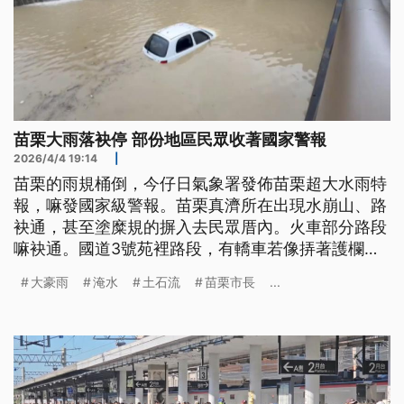
苗栗大雨落袂停 部份地區民眾收著國家警報
2026/4/4 19:14
|
苗栗的雨規桶倒，今仔日氣象署發佈苗栗超大水雨特
報，嘛發國家級警報。苗栗真濟所在出現水崩山、路
袂通，甚至塗糜規的摒入去民眾厝內。火車部分路段
嘛袂通。國道3號苑裡路段，有轎車若像挵著護欄，
造成2人死亡。(這條新聞標題、內容是台文)
大豪雨
淹水
土石流
苗栗市長
...