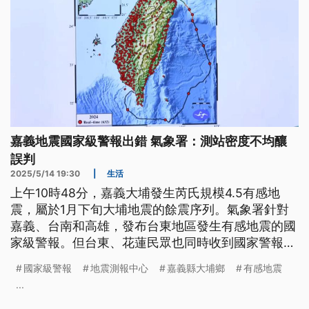
嘉義地震國家級警報出錯 氣象署：測站密度不均釀
誤判
2025/5/14 19:30
|
生活
上午10時48分，嘉義大埔發生芮氏規模4.5有感地
震，屬於1月下旬大埔地震的餘震序列。氣象署針對
嘉義、台南和高雄，發布台東地區發生有感地震的國
家級警報。但台東、花蓮民眾也同時收到國家警報，
示警東南海域有顯著有感地震，讓當地居民一頭霧
國家級警報
地震測報中心
嘉義縣大埔鄉
有感地震
水，因為事後發現當地震度只有1級。地震中心解
...
釋，是因為東西部測站密度不平均造成誤判，想要徹
底改善，還是得讓測站加密。