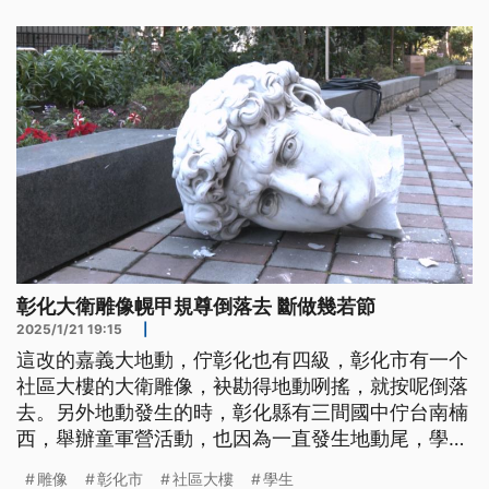
彰化大衛雕像幌甲規尊倒落去 斷做幾若節
2025/1/21 19:15
|
這改的嘉義大地動，佇彰化也有四級，彰化市有一个
社區大樓的大衛雕像，袂勘得地動咧搖，就按呢倒落
去。另外地動發生的時，彰化縣有三間國中佇台南楠
西，舉辦童軍營活動，也因為一直發生地動尾，學校
嘛決定提早結束行程，21透早撤離，學生攏已經平安
雕像
彰化市
社區大樓
學生