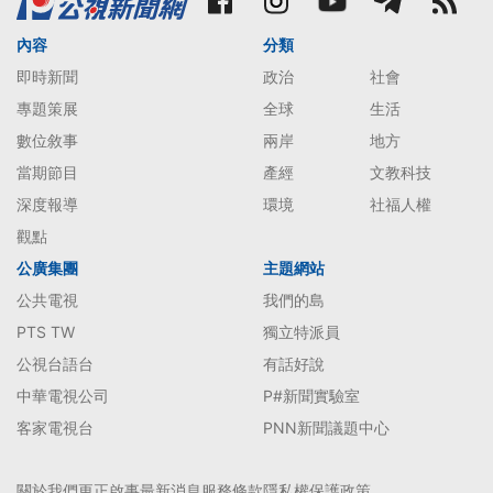
內容
分類
即時新聞
政治
社會
專題策展
全球
生活
數位敘事
兩岸
地方
當期節目
產經
文教科技
深度報導
環境
社福人權
觀點
公廣集團
主題網站
公共電視
我們的島
PTS TW
獨立特派員
公視台語台
有話好說
中華電視公司
P#新聞實驗室
客家電視台
PNN新聞議題中心
關於我們
更正啟事
最新消息
服務條款
隱私權保護政策