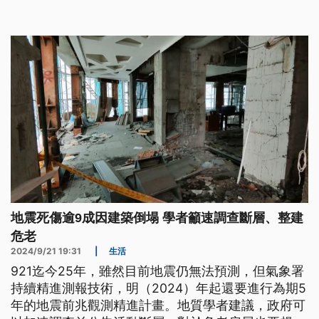
轉去厝矣。（此則新聞標題、內文為臺語文。）
地震死傷逾9成因建築倒塌 學者籲速調查斷層、整建
危老
2024/9/21 19:31
|
生活
921迄今25年，雖然目前地震仍無法預測，但氣象署
持續精進測報技術，明（2024）年起還要進行為期5
年的地震前兆觀測精進計畫。地質學者建議，政府可