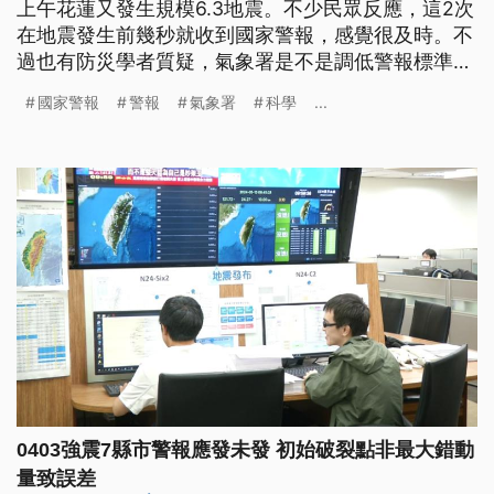
上午花蓮又發生規模6.3地震。不少民眾反應，這2次
在地震發生前幾秒就收到國家警報，感覺很及時。不
過也有防災學者質疑，氣象署是不是調低警報標準，
震度3級區域也收得到？對此氣象署回應，預估震度4
國家警報
警報
氣象署
科學
...
級的警報門檻沒有改變，不過新增10%的科學誤差，
這也是因應0403花蓮7.2強震，有7縣市應發警報而
未發，所做出的調整。
0403強震7縣市警報應發未發 初始破裂點非最大錯動
量致誤差