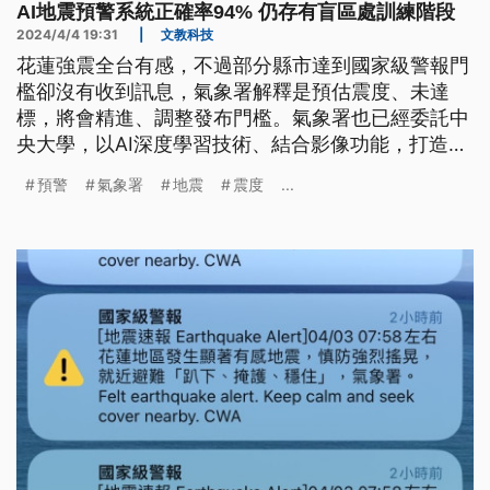
AI地震預警系統正確率94% 仍存有盲區處訓練階段
2024/4/4 19:31
|
文教科技
花蓮強震全台有感，不過部分縣市達到國家級警報門
檻卻沒有收到訊息，氣象署解釋是預估震度、未達
標，將會精進、調整發布門檻。氣象署也已經委託中
央大學，以AI深度學習技術、結合影像功能，打造地
震預警系統，不過還在調教階段。
預警
氣象署
地震
震度
...