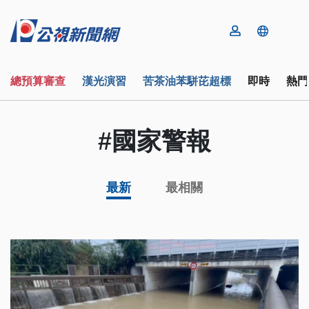
總預算審查
漢光演習
苦茶油苯駢芘超標
即時
熱門
#國家警報
最新
最相關