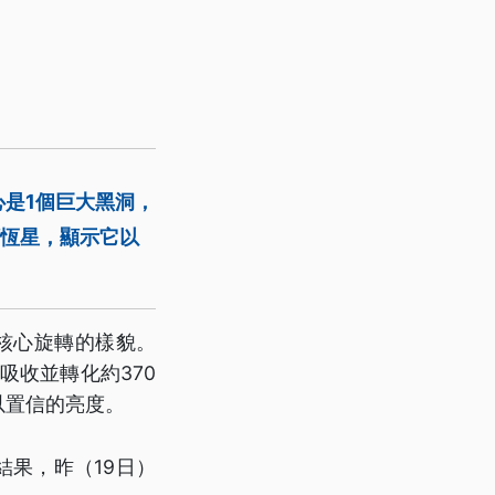
是1個巨大黑洞，
顆恆星，顯示它以
洞核心旋轉的樣貌。
吸收並轉化約370
以置信的亮度。
結果，昨（19日）