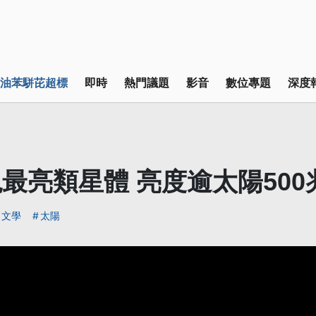
油苯駢芘超標
即時
熱門議題
影音
數位專題
深度
最亮類星體 亮度逾太陽500
文學
太陽