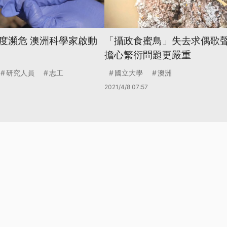
度瀕危 澳洲科學家啟動
「攝政食蜜鳥」失去求偶歌聲
擔心繁衍問題更嚴重
研究人員
志工
國立大學
澳洲
2021/4/8 07:57