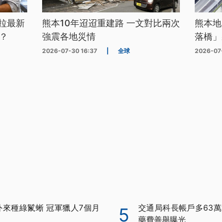
拉最新
熊本10年迢迢重建路 一文對比兩次
熊本地
？
強震各地災情
落橋」
2026-07-30 16:37
|
全球
2026-07
外來種綠鬣蜥 冠軍獵人7個月
交通局科長帳戶多63萬
5
藥費善舉曝光