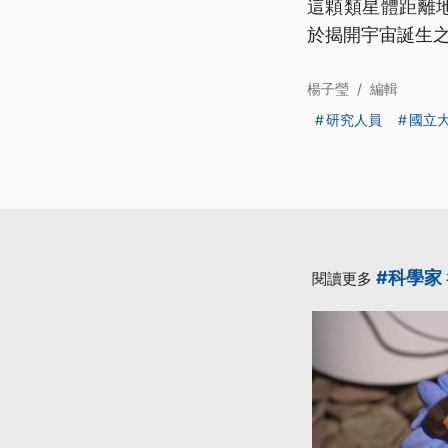
這顆類星體距離
於揭開宇宙誕生
楊子瑩
/
編輯
研究人員
國立
#科學家
閱讀更多