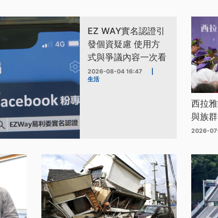
EZ WAY實名認證引
發個資疑慮 使用方
式與爭議內容一次看
2026-08-04 16:47
|
生活
西拉雅
與族群
2026-07