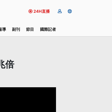
24H直播
報導
副刊
節目
國際記者
兆倍