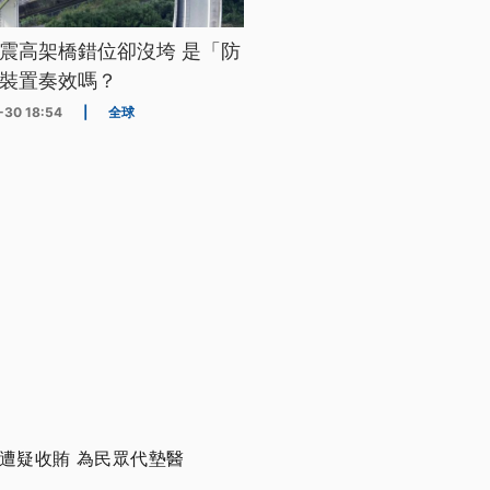
震高架橋錯位卻沒垮 是「防
裝置奏效嗎？
-30 18:54
|
全球
遭疑收賄 為民眾代墊醫