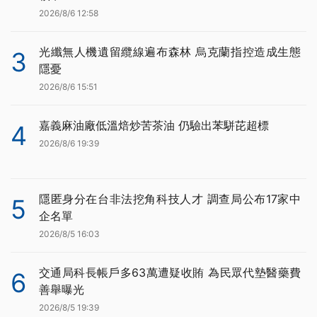
2026/8/6 12:58
光纖無人機遺留纜線遍布森林 烏克蘭指控造成生態
3
隱憂
2026/8/6 15:51
嘉義麻油廠低溫焙炒苦茶油 仍驗出苯駢芘超標
4
2026/8/6 19:39
隱匿身分在台非法挖角科技人才 調查局公布17家中
5
企名單
2026/8/5 16:03
交通局科長帳戶多63萬遭疑收賄 為民眾代墊醫藥費
6
善舉曝光
2026/8/5 19:39