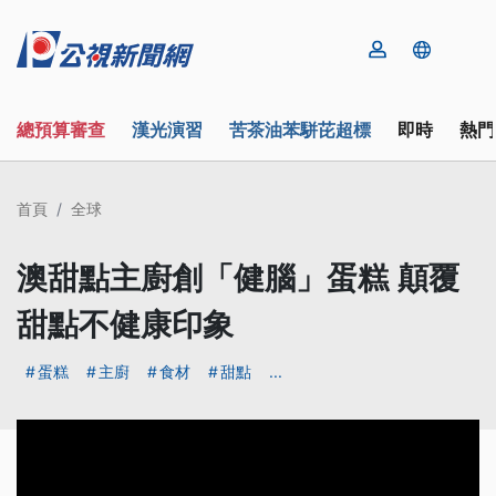
總預算審查
漢光演習
苦茶油苯駢芘超標
即時
熱門
首頁
全球
澳甜點主廚創「健腦」蛋糕 顛覆
甜點不健康印象
蛋糕
主廚
食材
甜點
...