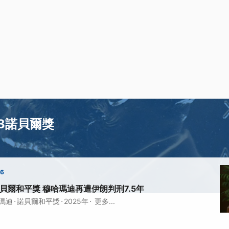
23諾貝爾獎
16
諾貝爾和平獎 穆哈瑪迪再遭伊朗判刑7.5年
·
·
·
瑪迪
諾貝爾和平獎
2025年
更多...