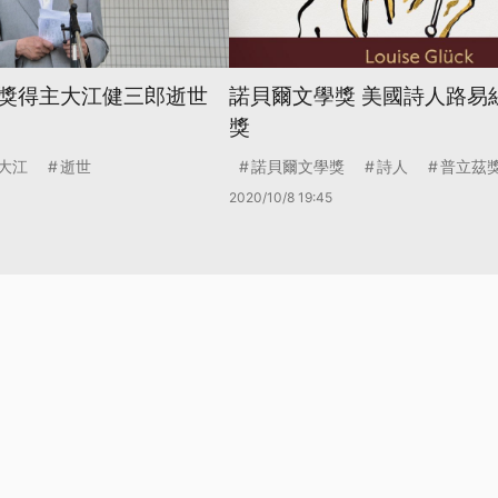
獎得主大江健三郎逝世
諾貝爾文學獎 美國詩人路易
獎
大江
逝世
諾貝爾文學獎
詩人
普立茲
2020/10/8 19:45