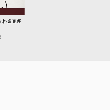
絲格盧克獲
獎