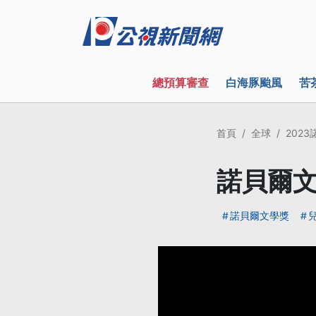
總預算審查
白海豚颱風
苦
首頁
全球
202
諾貝爾文
諾貝爾文學獎