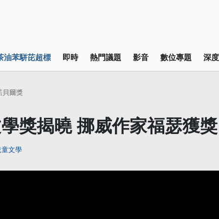
茶油苯駢芘超標
即時
熱門議題
影音
數位專題
深度
3諾貝爾獎
學獎揭曉 挪威作家福瑟獲獎
兒童文學