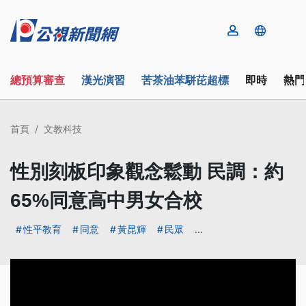
總預算審查
漢光演習
苦茶油苯駢芘超標
即時
熱門
首頁
文教科技
性別刻板印象觀念鬆動 民調：約
65%同意高中男女合校
性平教育
同意
黃昆輝
民眾
...