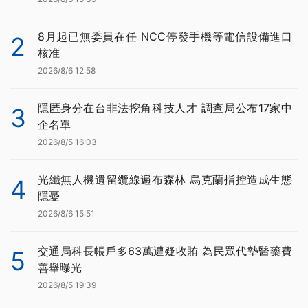
8月起已無委員在任 NCC停發手機等電信設備進口
2
核准
2026/8/6 12:58
隱匿身分在台非法挖角科技人才 調查局公布17家中
3
企名單
2026/8/5 16:03
光纖無人機遺留纜線遍布森林 烏克蘭指控造成生態
4
隱憂
2026/8/6 15:51
交通局科長帳戶多63萬遭疑收賄 為民眾代墊醫藥費
5
善舉曝光
2026/8/5 19:39