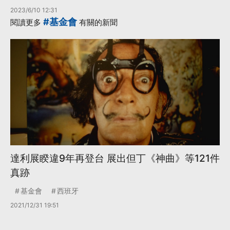
2023/6/10 12:31
#基金會
閱讀更多
有關的新聞
達利展睽違9年再登台 展出但丁《神曲》等121件
真跡
基金會
西班牙
2021/12/31 19:51