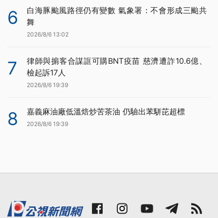
白海豚颱風路徑仍有變數 氣象署：不會形成三颱共
6
舞
2026/8/6 13:02
律師與掮客合謀誆可購BNT疫苗 慈濟遭詐10.6億、
7
檢起訴17人
2026/8/6 19:39
嘉義麻油廠低溫焙炒苦茶油 仍驗出苯駢芘超標
8
2026/8/6 19:39