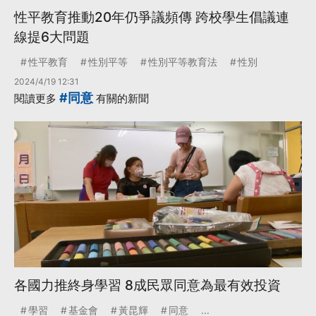
性平教育推動20年仍爭議頻傳 跨校學生倡議連
線提6大問題
性平教育
性別平等
性別平等教育法
性別
2024/4/19 12:31
#同意
閱讀更多
有關的新聞
各國力推終身學習 8成民眾同意為最有效投資
學習
基金會
黃昆輝
同意
...