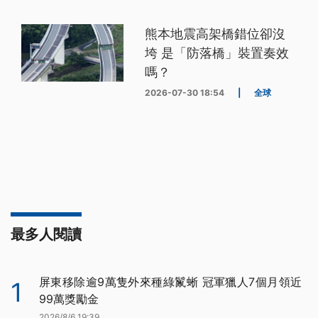
熊本地震高架橋錯位卻沒
垮 是「防落橋」裝置奏效
嗎？
2026-07-30 18:54
|
全球
最多人閱讀
屏東移除逾9萬隻外來種綠鬣蜥 冠軍獵人7個月領近
1
99萬獎勵金
2026/8/6 19:39