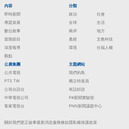
內容
分類
即時新聞
政治
社會
專題策展
全球
生活
數位敘事
兩岸
地方
當期節目
產經
文教科技
深度報導
環境
社福人權
觀點
公廣集團
主題網站
公共電視
我們的島
PTS TW
獨立特派員
公視台語台
有話好說
中華電視公司
P#新聞實驗室
客家電視台
PNN新聞議題中心
關於我們
更正啟事
最新消息
服務條款
隱私權保護政策