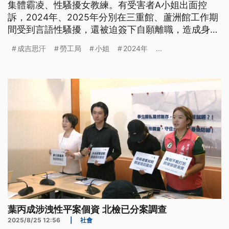
集體霸凌、性騷擾女教練。有受害者A小姐出面控
訴，2024年、2025年分別在三重館、蘆洲館工作期
間受到言語性騷擾，還被迫簽下自願離職，造成身心
受創，因此決定向新北市政府勞工局提出申訴。館長
成吉思汗
勞工局
小姐
2024年
...
回應，已經對男教練記大過，勞工局也將介入調查。
葉丙成涉洩性平案個資 北檢已分案調查
2025/8/25 12:56
|
社會