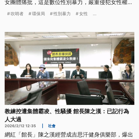
女團體痛批，這是數位性別暴力，嚴重侵犯女性權
益，未來對稽查執法的信任度將大幅下降。
吹哨者
環保局
性別暴力
女性
...
教練控遭集體霸凌、性騷擾 館長陳之漢：已記行為
人大過
2026/2/12 12:35
|
社會
網紅「館長」陳之漢經營成吉思汗健身俱樂部，爆出