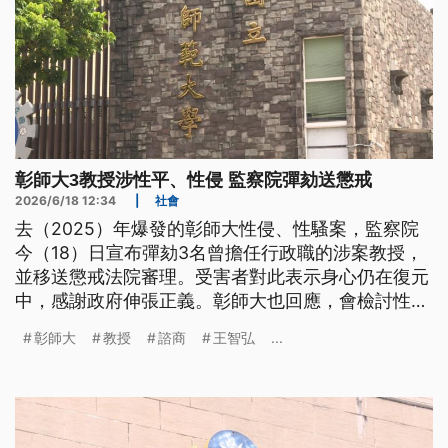
彰師大3教授涉性平、性侵 監察院彈劾送懲戒
2026/6/18 12:34
|
社會
去（2025）年爆發的彰師大性侵、性騷案，監察院
今（18）日宣布彈劾3名曾擔任行政職的涉案教授，
並移送懲戒法院審理。受害者對此表示身心仍在復元
中，感謝政府伸張正義。彰師大也回應，會檢討性平
處理流程，避免類似事件再發生。
彰師大
教授
諮商
王智弘
...