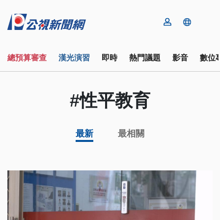
總預算審查
漢光演習
即時
熱門議題
影音
數位
#性平教育
最新
最相關