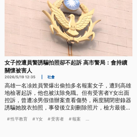
女子控遭員警誘騙拍照卻不起訴 高市警局：會持續
關懷被害人
2026/5/19 12:35
|
社會
高雄一名凃姓員警爆出偷拍多名報案女子，遭到高雄
地檢署起訴，他也被汰除免職。但有受害者Y女出面
控訴，曾遭凃男假借辦案查看傷勢，兩度關閉密錄器
誘騙她脫衣拍照，事發後立刻刪除照片，檢方最後以
證據不足不起訴凃男。對此，內政部長劉世芳要求落
性平教育
Y女
受害者
報案
...
實《性別平等工作法》，檢討執法程序，強化員警的
性平教育。高雄市警察局回應，會指派專人持續關懷
被害人，提供必要保護與協助。