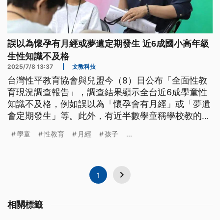
誤以為懷孕有月經或夢遺定期發生 近6成國小高年級
生性知識不及格
2025/7/8 13:37
|
文教科技
台灣性平教育協會與兒盟今（8）日公布「全面性教
育現況調查報告」，調查結果顯示全台近6成學童性
知識不及格，例如誤以為「懷孕會有月經」或「夢遺
會定期發生」等。此外，有近半數學童稱學校教的內
容已忘光，主要靠Google學習性知識。調查同時指
學童
性教育
月經
孩子
...
出，家長對「性」的態度與溝通方式，也會影響孩子
的性觀念。
1
相關標籤