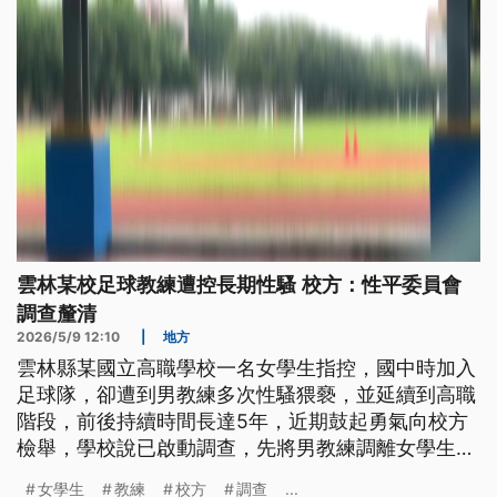
雲林某校足球教練遭控長期性騷 校方：性平委員會
調查釐清
2026/5/9 12:10
|
地方
雲林縣某國立高職學校一名女學生指控，國中時加入
足球隊，卻遭到男教練多次性騷猥褻，並延續到高職
階段，前後持續時間長達5年，近期鼓起勇氣向校方
檢舉，學校說已啟動調查，先將男教練調離女學生的
班級，人本基金會則呼籲，立即停聘、擴大調查。
女學生
教練
校方
調查
...