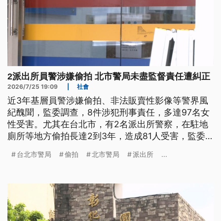
2派出所員警涉嫌偷拍 北市警局未盡監督責任遭糾正
2026/7/25 19:09
|
社會
近3年基層員警涉嫌偷拍、非法販賣性影像等警界風
紀醜聞，監委調查，8件涉犯刑事責任，多達97名女
性受害。尤其在台北市，有2名派出所警察，在駐地
廁所等地方偷拍長達2到3年，造成81人受害，監委
認定，台北市警局未善盡監督責任，有重大違失，因
台北市警局
偷拍
北市警局
派出所
...
此通過糾正。