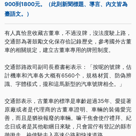
900到1800元。（此則新聞標題、導言、內文皆為
臺語文。）
有人真恰意收藏古董車，不過沒牌，沒法度駛上路，
交通部為著鼓勵文化保存佮記錄歷史，參考國外古董
車的相關規定，建立古董車專用的牌照制度。
交通部路政司副司長蔡書彬表示：「按呢的號牌，估
計機車和汽車各大概有6560个，規格材質、防偽辨
識、字體樣式，攏和這馬新型的汽車號牌相仝。」
交通部表示，古董車的標準是車齡超過35年、愛提著
原廠或者是代理商的古董車證明、車輛的裝備愛完
善，而且是猶袂報廢的車輛。嘛干焦會使佇禮拜、紀
念日或者是其他歇睏日來駛，只會當佇有登記的縣市
拋拋走。袂使駛去入高速公路和快速道路。