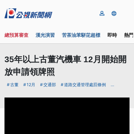
總預算審查
漢光演習
苦茶油苯駢芘超標
即時
熱門
35年以上古董汽機車 12月開始開
放申請領牌照
古董
12月
交通部
道路交通管理處罰條例
...