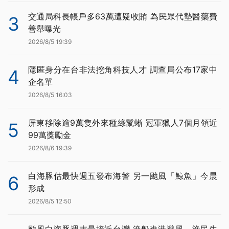
交通局科長帳戶多63萬遭疑收賄 為民眾代墊醫藥費
3
善舉曝光
2026/8/5 19:39
隱匿身分在台非法挖角科技人才 調查局公布17家中
4
企名單
2026/8/5 16:03
屏東移除逾9萬隻外來種綠鬣蜥 冠軍獵人7個月領近
5
99萬獎勵金
2026/8/6 19:39
白海豚估最快週五發布海警 另一颱風「鯨魚」今晨
6
形成
2026/8/5 12:50
颱風白海豚週末最接近台灣 漁船進港避風、漁民生