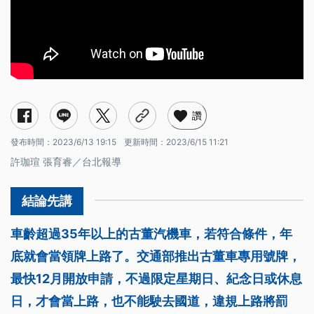
讚
發布時間：
2023/6/13 19:15
更新時間：
2023/6/15 11:21
許珈瑄 張育睿／台北報導
車齡超過35年以上的古董汽機車，若符合條件，年
底就會當領牌上路了。交通部推出古董車專用號牌，
最快12月開放申請，不過限定星期日、紀念日或休息
日，才會當上路，也不能駛去國道，違規上路將罰