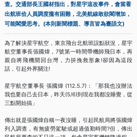
查。交通部長王國材指出，對星宇這改事件，會當看
出航班佮人員調度攏有困難，北美航線敢欲閣增加，
可能閣愛思考。(本則新聞標題、導言皆為臺語文)
為了解決星宇航空，東京飛台北航班誤點狀況，星宇
航空董事長張國煒，7號第一時間帶機師飛日本，再
親自將飛機開回台灣，力拚挽救形象!卻因為這段
話，引起外界關注!
星宇航空董事長 張國煒 (112.5.7)：「那我也沒辦法
我也要自己去日本，昨天(5/6)到現在我都沒睡覺，從
三點開始搞」
傳出就是張國煒自稱一夜沒睡，引起民航局將張國煒
列入調查，有無疲勞駕駛或超過值勤時間?但，傳出