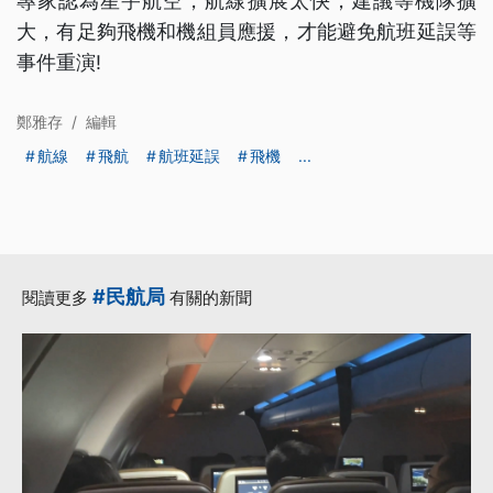
專家認為星宇航空，航線擴展太快，建議等機隊擴
大，有足夠飛機和機組員應援，才能避免航班延誤等
事件重演!
鄭雅存
/
編輯
航線
飛航
航班延誤
飛機
...
#民航局
閱讀更多
有關的新聞