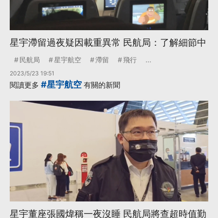
星宇滯留過夜疑因載重異常 民航局：了解細節中
民航局
星宇航空
滯留
飛行
...
2023/5/23 19:51
#星宇航空
閱讀更多
有關的新聞
星宇董座張國煒稱一夜沒睡 民航局將查超時值勤