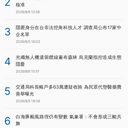
2
核准
2026/8/6 12:58
隱匿身分在台非法挖角科技人才 調查局公布17家中
3
企名單
2026/8/5 16:03
光纖無人機遺留纜線遍布森林 烏克蘭指控造成生態
4
隱憂
2026/8/6 15:51
交通局科長帳戶多63萬遭疑收賄 為民眾代墊醫藥費
5
善舉曝光
2026/8/5 19:39
白海豚颱風路徑仍有變數 氣象署：不會形成三颱共
6
舞