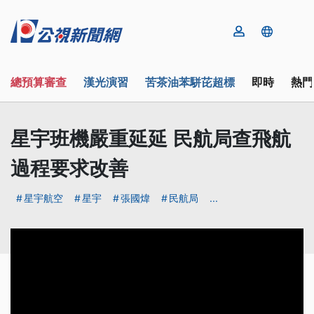
總預算審查
漢光演習
苦茶油苯駢芘超標
即時
熱門
星宇班機嚴重延延 民航局查飛航
過程要求改善
星宇航空
星宇
張國煒
民航局
...