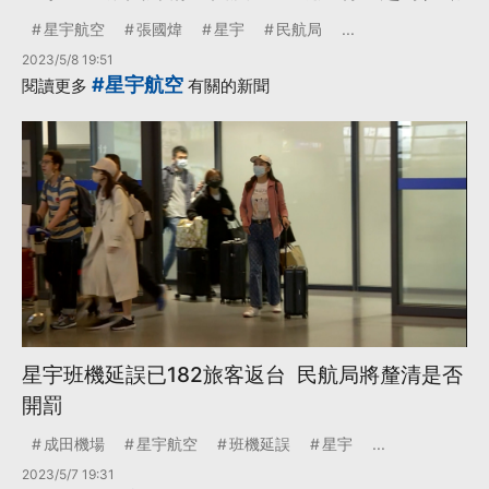
星宇航空
張國煒
星宇
民航局
...
2023/5/8 19:51
#星宇航空
閱讀更多
有關的新聞
星宇班機延誤已182旅客返台 民航局將釐清是否
開罰
成田機場
星宇航空
班機延誤
星宇
...
2023/5/7 19:31