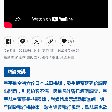
讚
發布時間：
2023/5/8 19:15
更新時間：
2023/5/9 09:24
詹淑雲 游騐慈 謝政霖 張國樑 / 臺北-桃園報導
星宇航空初六佇日本成田機場，發生機幫延延佮調度
出問題，引起旅客不滿，民航局昨昏已經咧調查。星
宇航空董事長-張國煒，對媒體表示講透暝無睏，透
早閣駛飛行機轉來，敢有違反飛行規定，民航局也欲